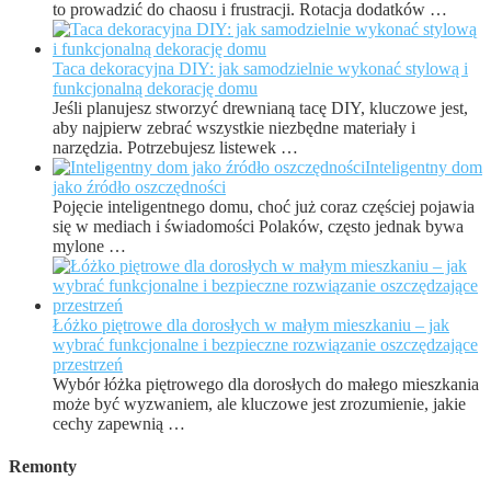
to prowadzić do chaosu i frustracji. Rotacja dodatków …
Taca dekoracyjna DIY: jak samodzielnie wykonać stylową i
funkcjonalną dekorację domu
Jeśli planujesz stworzyć drewnianą tacę DIY, kluczowe jest,
aby najpierw zebrać wszystkie niezbędne materiały i
narzędzia. Potrzebujesz listewek …
Inteligentny dom
jako źródło oszczędności
Pojęcie inteligentnego domu, choć już coraz częściej pojawia
się w mediach i świadomości Polaków, często jednak bywa
mylone …
Łóżko piętrowe dla dorosłych w małym mieszkaniu – jak
wybrać funkcjonalne i bezpieczne rozwiązanie oszczędzające
przestrzeń
Wybór łóżka piętrowego dla dorosłych do małego mieszkania
może być wyzwaniem, ale kluczowe jest zrozumienie, jakie
cechy zapewnią …
Remonty