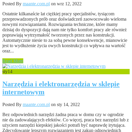
Posted By
maante.com.pl
on wrz 12, 2022
Ostatnie kilkanaście lat ciężkiej pracy specjalistów, tysiącom
przeprowadzonych prób oraz doświadczeń zaowocowało wieloma
nowymi rozwiązaniami. Rozwiązania techniczne, które mamy
dzisiaj do dyspozycji dają nam nie tylko komfort pracy ale również
poprawiają wytrzymałość tworzonych przez nas konstrukcji.
Automatycznie niesie to za sobą pewne konsekwencje, mianowicie
jest to wydłużenie życia owych konstrukcji co wpływa na wartość
oraz...
Read More
sty
14
Narzędzia i elektronarzędzia w sklepie
internetowym
Posted By
maante.com.pl
on sty 14, 2022
Bez odpowiednich narzędzi żadna praca w domu czy w ogrodzie
nie da zadowalających efektów. Co więcej, praca bez narzędzi lub z
użyciem narzędzi kiepskiej jakości potrafi być naprawdę irytująca.
Zdecydowanie lepszym rozwiązaniem jest zakup odpowiednich