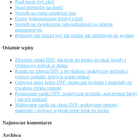
Prąd może być eko!
Skąd pieniądze na dom?
Sposób na coraz cieplejsze lata
Domy jednorodzinne kiedyś i dziś
Sposób na zwiększenie odwiedzalności w sklepie
internetowym
Remonty nie muszą być tak trudne jak niektórym się wydaje
Ostatnie wpisy
Złocenie ramki DIY: jak krok po kroku uzyskać trwały i
efektowny połysk w domu
Ramki na zdjęcia DIY z recyklingu: praktyczne techniki i
typowe pułapki, których warto unikać
Odnowa ramy lustra DIY: skuteczne techniki i materiały do
trwałego efektu vintage
Postarzanie ramki DIY: praktyczne techniki, najczęstsze błędy
i jak ich uniknąć
Malowanie ramki na obraz DIY: praktyczne metody,
materiały i stylowe wykończenie krok po kroku
Najnowsze komentarze
Archiwa