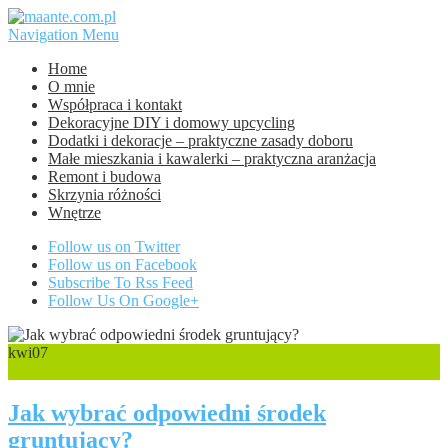
Navigation Menu
Home
O mnie
Współpraca i kontakt
Dekoracyjne DIY i domowy upcycling
Dodatki i dekoracje – praktyczne zasady doboru
Małe mieszkania i kawalerki – praktyczna aranżacja
Remont i budowa
Skrzynia różności
Wnętrze
Follow us on Twitter
Follow us on Facebook
Subscribe To Rss Feed
Follow Us On Google+
kwi
07
0
Jak wybrać odpowiedni środek
gruntujący?