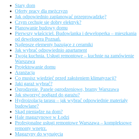
Stary dom
Oferty pracy dla mężczyzn
Jak odpowiednio zaplanować przeprowadzkę?
Czym cechuje się dobry elektryk?
Planowanie budowy domu
Pierwszy właściciel. Budowlanka i deweloperka – mieszkania
od dewelopera Poznań.
Najlepsze elementy bazujące z ceramiki
Jak wybrać odpowiednio apartament
Twoja kuchnia. Usługi remontowe – kuchnie na zamówienie
Warszawa
Projektowanie domu
Aranżacja
Co musisz wiedzieć przed założeniem klimatyzacji?
Jaki garaż wybrać?
Ogrodzenie. Panele ogrodzeniowe, bramy Warszawa
Jak stworzyć podjazd do garażu?
Hydroizolacja tarasu – jak wybrać odpowiednie materiały
budowlane?
Skąd pieniądze na dom?
Hale magazynowe w Łodzi
Profesjonalne usługi remontowe Warszawa – kompleksowe
remonty wnętrz.
Magazyny do wynajęcia