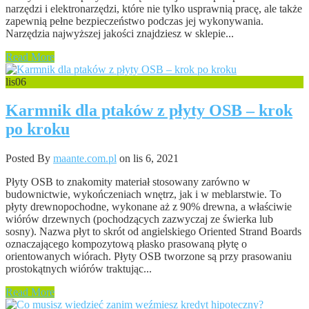
narzędzi i elektronarzędzi, które nie tylko usprawnią pracę, ale także
zapewnią pełne bezpieczeństwo podczas jej wykonywania.
Narzędzia najwyższej jakości znajdziesz w sklepie...
Read More
lis
06
Karmnik dla ptaków z płyty OSB – krok
po kroku
Posted By
maante.com.pl
on lis 6, 2021
Płyty OSB to znakomity materiał stosowany zarówno w
budownictwie, wykończeniach wnętrz, jak i w meblarstwie. To
płyty drewnopochodne, wykonane aż z 90% drewna, a właściwie
wiórów drzewnych (pochodzących zazwyczaj ze świerka lub
sosny). Nazwa płyt to skrót od angielskiego Oriented Strand Boards
oznaczającego kompozytową płasko prasowaną płytę o
orientowanych wiórach. Płyty OSB tworzone są przy prasowaniu
prostokątnych wiórów traktując...
Read More