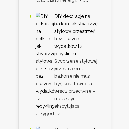
ilość czasu i energii. Nic …
DIY dekoracje na
balkon: jak stworzyć
stylową przestrzeń
bez dużych
wydatków i z
recyklingu
Stworzenie stylowej
przestrzeni na
balkonie nie musi
być kosztowne, a
wręcz przeciwnie –
może być
ekscytującą
przygodą z …