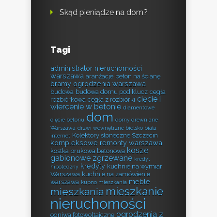
Skąd pieniądze na dom?
Tagi
administrator nieruchomości
warszawa
aranżacje
beton na ścianę
bramy ogrodzenia warszawa
budowa
budowa domu pod klucz
cegła
cięcie i
rozbiórkowa
cegła z rozbiórki
wiercenie w betonie
diamentowe
dom
cięcie betonu
domy drewniane
Warszawa
drzwi wewnętrzne bielsko biała
Kolektory słoneczne Szczecin
internet
kompleksowe remonty warszawa
kosze
kostka brukowa betonowa
gabionowe zgrzewane
kredyt
kredyty
kuchnie na wymiar
hipoteczny
Warszawa
kuchnie na zamówienie
meble
warszawa
kupno mieszkania
mieszkanie
mieszkania
nieruchomości
ogrodzenia z
ogniwa fotowoltaiczne