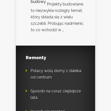
Projekty budowlane
to niezwykle rozległy temat,
który składa się z wielu
szczebli. Próbując nadmienić
to co wchodzi w …
Remonty
Polacy wolą domy z daleka
od centrum
Sposób na coraz cieplejsze
lata