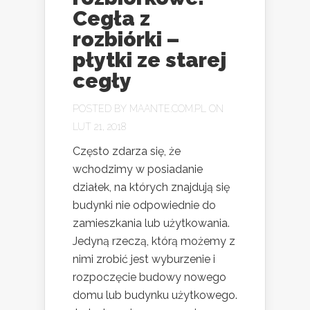
Cegła z
rozbiórki –
płytki ze starej
cegły
POSTED BY
MAANTE.COM.PL
ON
LUT 21, 2018
Często zdarza się, że
wchodzimy w posiadanie
działek, na których znajdują się
budynki nie odpowiednie do
zamieszkania lub użytkowania.
Jedyną rzeczą, którą możemy z
nimi zrobić jest wyburzenie i
rozpoczęcie budowy nowego
domu lub budynku użytkowego.