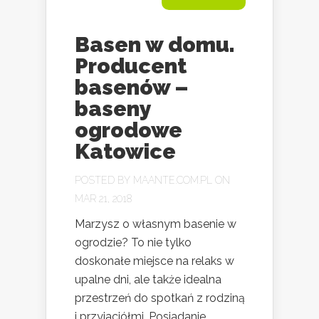
Basen w domu.
Producent
basenów –
baseny
ogrodowe
Katowice
POSTED BY
MAANTE.COM.PL
ON
MAR 21, 2018
Marzysz o własnym basenie w
ogrodzie? To nie tylko
doskonałe miejsce na relaks w
upalne dni, ale także idealna
przestrzeń do spotkań z rodziną
i przyjaciółmi. Posiadanie