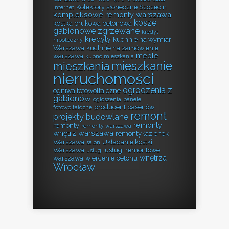
Kolektory słoneczne Szczecin
internet
kompleksowe remonty warszawa
kosze
kostka brukowa betonowa
gabionowe zgrzewane
kredyt
kredyty
kuchnie na wymiar
hipoteczny
Warszawa
kuchnie na zamówienie
meble
warszawa
kupno mieszkania
mieszkanie
mieszkania
nieruchomości
ogrodzenia z
ogniwa fotowoltaiczne
gabionów
ogłoszenia
panele
producent basenów
fotowoltaiczne
remont
projekty budowlane
remonty
remonty
remonty warszawa
wnętrz warszawa
remonty łazienek
Warszawa
Układanie kostki
salon
Warszawa
usługi remontowe
usługi
wnętrza
warszawa
wiercenie betonu
Wrocław