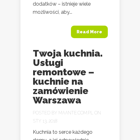
dodatków – istnieje wiele
możliwości, aby...
Read More
Twoja kuchnia.
Usługi
remontowe –
kuchnie na
zamówienie
Warszawa
POSTED BY
MAANTE.COM.PL
ON
STY 13, 2018
Kuchnia to serce każdego