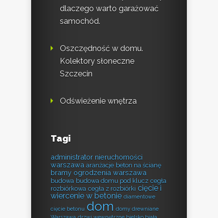
dlaczego warto garażować
samochód.
Oszczędność w domu.
Kolektory słoneczne
Szczecin
Odświeżenie wnętrza
Tagi
administrator nieruchomości
warszawa
aranżacje
beton na ścianę
bramy ogrodzenia warszawa
budowa
budowa domu pod klucz
cegła
cięcie i
rozbiórkowa
cegła z rozbiórki
wiercenie w betonie
diamentowe
dom
cięcie betonu
domy drewniane
Warszawa
drzwi wewnętrzne bielsko biała