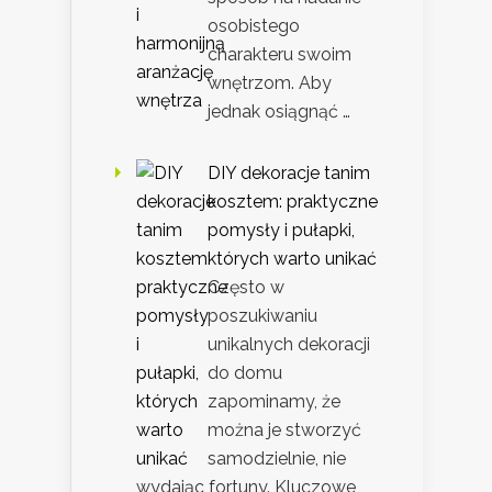
osobistego
charakteru swoim
wnętrzom. Aby
jednak osiągnąć …
DIY dekoracje tanim
kosztem: praktyczne
pomysły i pułapki,
których warto unikać
Często w
poszukiwaniu
unikalnych dekoracji
do domu
zapominamy, że
można je stworzyć
samodzielnie, nie
wydając fortuny. Kluczowe