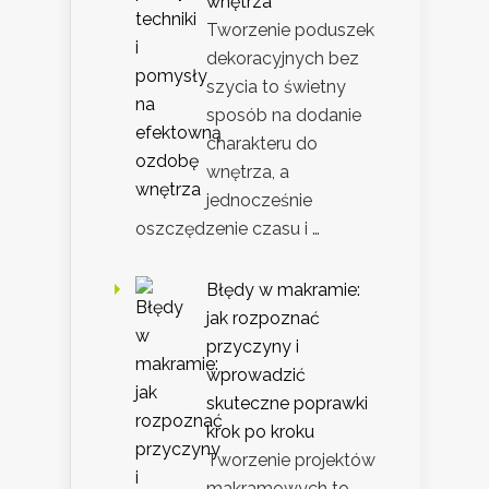
wnętrza
Tworzenie poduszek
dekoracyjnych bez
szycia to świetny
sposób na dodanie
charakteru do
wnętrza, a
jednocześnie
oszczędzenie czasu i …
Błędy w makramie:
jak rozpoznać
przyczyny i
wprowadzić
skuteczne poprawki
krok po kroku
Tworzenie projektów
makramowych to