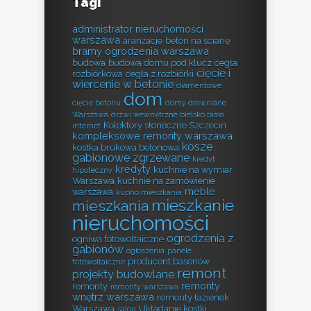
Tagi
administrator nieruchomości
warszawa
aranżacje
beton na ścianę
bramy ogrodzenia warszawa
budowa
budowa domu pod klucz
cegła
cięcie i
rozbiórkowa
cegła z rozbiórki
wiercenie w betonie
diamentowe
dom
cięcie betonu
domy drewniane
Warszawa
drzwi wewnętrzne bielsko biała
Kolektory słoneczne Szczecin
internet
kompleksowe remonty warszawa
kosze
kostka brukowa betonowa
gabionowe zgrzewane
kredyt
kredyty
kuchnie na wymiar
hipoteczny
Warszawa
kuchnie na zamówienie
meble
warszawa
kupno mieszkania
mieszkanie
mieszkania
nieruchomości
ogrodzenia z
ogniwa fotowoltaiczne
gabionów
ogłoszenia
panele
producent basenów
fotowoltaiczne
remont
projekty budowlane
remonty
remonty
remonty warszawa
wnętrz warszawa
remonty łazienek
Warszawa
Układanie kostki
salon