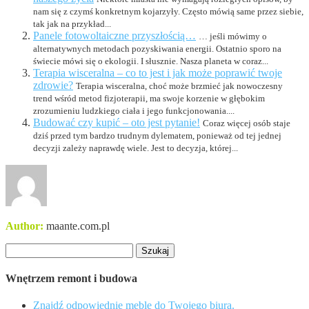
nam się z czymś konkretnym kojarzyły. Często mówią same przez siebie,
tak jak na przykład...
Panele fotowoltaiczne przyszłością…
… jeśli mówimy o
alternatywnych metodach pozyskiwania energii. Ostatnio sporo na
świecie mówi się o ekologii. I słusznie. Nasza planeta w coraz...
Terapia wisceralna – co to jest i jak może poprawić twoje
zdrowie?
Terapia wisceralna, choć może brzmieć jak nowoczesny
trend wśród metod fizjoterapii, ma swoje korzenie w głębokim
zrozumieniu ludzkiego ciała i jego funkcjonowania....
Budować czy kupić – oto jest pytanie!
Coraz więcej osób staje
dziś przed tym bardzo trudnym dylematem, ponieważ od tej jednej
decyzji zależy naprawdę wiele. Jest to decyzja, której...
Author:
maante.com.pl
Szukaj:
Wnętrzem remont i budowa
Znajdź odpowiednie meble do Twojego biura.