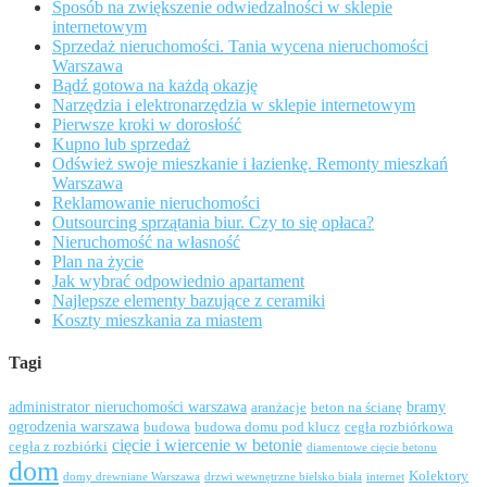
Sposób na zwiększenie odwiedzalności w sklepie
internetowym
Sprzedaż nieruchomości. Tania wycena nieruchomości
Warszawa
Bądź gotowa na każdą okazję
Narzędzia i elektronarzędzia w sklepie internetowym
Pierwsze kroki w dorosłość
Kupno lub sprzedaż
Odśwież swoje mieszkanie i łazienkę. Remonty mieszkań
Warszawa
Reklamowanie nieruchomości
Outsourcing sprzątania biur. Czy to się opłaca?
Nieruchomość na własność
Plan na życie
Jak wybrać odpowiednio apartament
Najlepsze elementy bazujące z ceramiki
Koszty mieszkania za miastem
Tagi
administrator nieruchomości warszawa
bramy
aranżacje
beton na ścianę
ogrodzenia warszawa
budowa
budowa domu pod klucz
cegła rozbiórkowa
cięcie i wiercenie w betonie
cegła z rozbiórki
diamentowe cięcie betonu
dom
Kolektory
domy drewniane Warszawa
drzwi wewnętrzne bielsko biała
internet