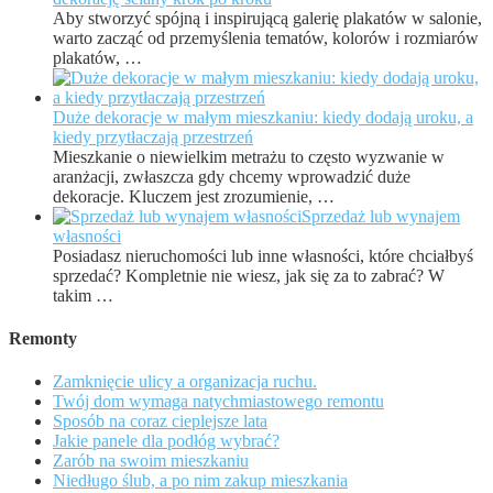
Aby stworzyć spójną i inspirującą galerię plakatów w salonie,
warto zacząć od przemyślenia tematów, kolorów i rozmiarów
plakatów, …
Duże dekoracje w małym mieszkaniu: kiedy dodają uroku, a
kiedy przytłaczają przestrzeń
Mieszkanie o niewielkim metrażu to często wyzwanie w
aranżacji, zwłaszcza gdy chcemy wprowadzić duże
dekoracje. Kluczem jest zrozumienie, …
Sprzedaż lub wynajem
własności
Posiadasz nieruchomości lub inne własności, które chciałbyś
sprzedać? Kompletnie nie wiesz, jak się za to zabrać? W
takim …
Remonty
Zamknięcie ulicy a organizacja ruchu.
Twój dom wymaga natychmiastowego remontu
Sposób na coraz cieplejsze lata
Jakie panele dla podłóg wybrać?
Zarób na swoim mieszkaniu
Niedługo ślub, a po nim zakup mieszkania