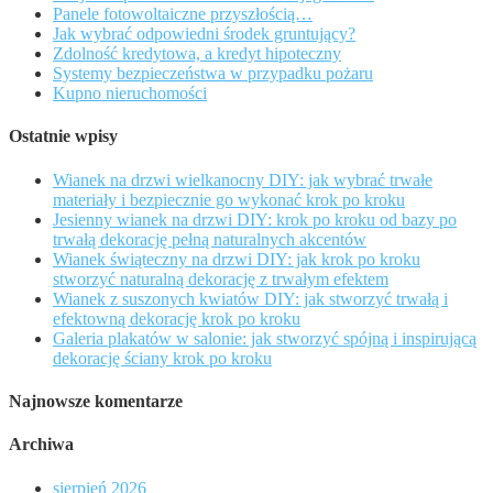
Panele fotowoltaiczne przyszłością…
Jak wybrać odpowiedni środek gruntujący?
Zdolność kredytowa, a kredyt hipoteczny
Systemy bezpieczeństwa w przypadku pożaru
Kupno nieruchomości
Ostatnie wpisy
Wianek na drzwi wielkanocny DIY: jak wybrać trwałe
materiały i bezpiecznie go wykonać krok po kroku
Jesienny wianek na drzwi DIY: krok po kroku od bazy po
trwałą dekorację pełną naturalnych akcentów
Wianek świąteczny na drzwi DIY: jak krok po kroku
stworzyć naturalną dekorację z trwałym efektem
Wianek z suszonych kwiatów DIY: jak stworzyć trwałą i
efektowną dekorację krok po kroku
Galeria plakatów w salonie: jak stworzyć spójną i inspirującą
dekorację ściany krok po kroku
Najnowsze komentarze
Archiwa
sierpień 2026