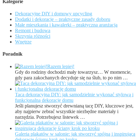
Kategorie
Dekoracyjne DIY i domowy upcycling
Dodatki i dekoracje – praktyczne zasady doboru
Małe mieszkania i kawalerki – praktyczna aranżacja
Remont i budowa
Skrzynia różności
Wnętrze
Poradnik
Razem lepiej!
Gdy do rodziny dochodzi mały towarzysz… W momencie,
gdy para zakochanych decyduje się na ślub, to po nim …
Taca dekoracyjna DIY: jak samodzielnie wykonać stylową i
funkcjonalną dekorację domu
Jeśli planujesz stworzyć drewnianą tacę DIY, kluczowe jest,
aby najpierw zebrać wszystkie niezbędne materiały i
narzędzia. Potrzebujesz listewek …
Galeria plakatów w salonie: jak stworzyć spójną i inspirującą
dekorację ściany krok po kroku