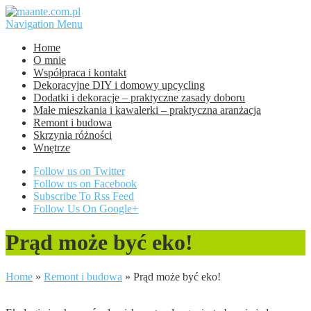
Navigation Menu
Home
O mnie
Współpraca i kontakt
Dekoracyjne DIY i domowy upcycling
Dodatki i dekoracje – praktyczne zasady doboru
Małe mieszkania i kawalerki – praktyczna aranżacja
Remont i budowa
Skrzynia różności
Wnętrze
Follow us on Twitter
Follow us on Facebook
Subscribe To Rss Feed
Follow Us On Google+
Prąd może być eko!
Home
»
Remont i budowa
»
Prąd może być eko!