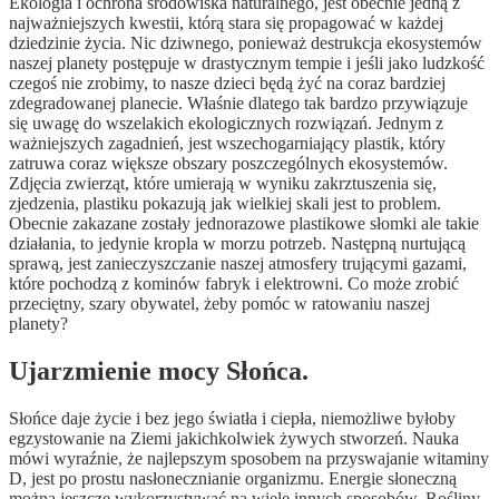
Ekologia i ochrona środowiska naturalnego, jest obecnie jedną z
najważniejszych kwestii, którą stara się propagować w każdej
dziedzinie życia. Nic dziwnego, ponieważ destrukcja ekosystemów
naszej planety postępuje w drastycznym tempie i jeśli jako ludzkość
czegoś nie zrobimy, to nasze dzieci będą żyć na coraz bardziej
zdegradowanej planecie. Właśnie dlatego tak bardzo przywiązuje
się uwagę do wszelakich ekologicznych rozwiązań. Jednym z
ważniejszych zagadnień, jest wszechogarniający plastik, który
zatruwa coraz większe obszary poszczególnych ekosystemów.
Zdjęcia zwierząt, które umierają w wyniku zakrztuszenia się,
zjedzenia, plastiku pokazują jak wielkiej skali jest to problem.
Obecnie zakazane zostały jednorazowe plastikowe słomki ale takie
działania, to jedynie kropla w morzu potrzeb. Następną nurtującą
sprawą, jest zanieczyszczanie naszej atmosfery trującymi gazami,
które pochodzą z kominów fabryk i elektrowni. Co może zrobić
przeciętny, szary obywatel, żeby pomóc w ratowaniu naszej
planety?
Ujarzmienie mocy Słońca.
Słońce daje życie i bez jego światła i ciepła, niemożliwe byłoby
egzystowanie na Ziemi jakichkolwiek żywych stworzeń. Nauka
mówi wyraźnie, że najlepszym sposobem na przyswajanie witaminy
D, jest po prostu nasłonecznianie organizmu. Energie słoneczną
można jeszcze wykorzystywać na wiele innych sposobów. Rośliny