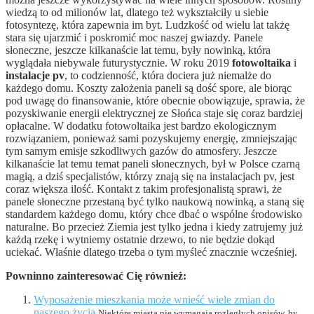
wiedzą to od milionów lat, dlatego też wykształciły u siebie
fotosyntezę, która zapewnia im byt. Ludzkość od wielu lat takżę
stara się ujarzmić i poskromić moc naszej gwiazdy. Panele
słoneczne, jeszcze kilkanaście lat temu, były nowinką, która
wyglądała niebywale futurystycznie. W roku 2019
fotowoltaika
i
instalacje pv
, to codzienność, która dociera już niemalże do
każdego domu. Koszty założenia paneli są dość spore, ale biorąc
pod uwagę do finansowanie, które obecnie obowiązuje, sprawia, że
pozyskiwanie energii elektrycznej ze Słońca staje się coraz bardziej
opłacalne. W dodatku fotowoltaika jest bardzo ekologicznym
rozwiązaniem, ponieważ sami pozyskujemy energię, zmniejszając
tym samym emisje szkodliwych gazów do atmosfery. Jeszcze
kilkanaście lat temu temat paneli słonecznych, był w Polsce czarną
magią, a dziś specjalistów, którzy znają się na instalacjach pv, jest
coraz większa ilość. Kontakt z takim profesjonalistą sprawi, że
panele słoneczne przestaną być tylko naukową nowinką, a staną się
standardem każdego domu, który chce dbać o wspólne środowisko
naturalne. Bo przecież Ziemia jest tylko jedna i kiedy zatrujemy już
każdą rzekę i wytniemy ostatnie drzewo, to nie będzie dokąd
uciekać. Właśnie dlatego trzeba o tym myśleć znacznie wcześniej.
Powninno zainteresować Cię również:
Wyposażenie mieszkania może wnieść wiele zmian do
naszego życia
Niektóre miasta nie wymagają rozległych opisów, by