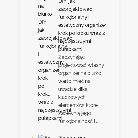
DIY: jak
zaprojektować
funkcjonalny i
estetyczny organizer
krok po kroku wraz z
najczęstszymi
pułapkami
Zaczynając
projektować własny
organizer na biurko,
warto mieć na
uwadze kilka
kluczowych
elementów, które
zapewnią jego
funkcjonalność i …