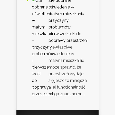
Źle dobrane
oświetlenie w
małym mieszkaniu –
przyczyny
problemów i
pierwsze kroki do
poprawy przestrzeni
Niewłaściwe
oświetlenie w
małym mieszkaniu
może sprawić, że
przestrzeń wydaje
się jeszcze mniejsza,
a jej funkcjonalność
ulega znacznemu …