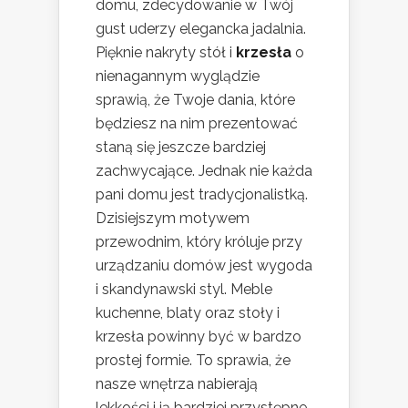
domu, zdecydowanie w Twój
gust uderzy elegancka jadalnia.
Pięknie nakryty stół i
krzesła
o
nienagannym wyglądzie
sprawią, że Twoje dania, które
będziesz na nim prezentować
staną się jeszcze bardziej
zachwycające. Jednak nie każda
pani domu jest tradycjonalistką.
Dzisiejszym motywem
przewodnim, który króluje przy
urządzaniu domów jest wygoda
i skandynawski styl. Meble
kuchenne, blaty oraz stoły i
krzesła powinny być w bardzo
prostej formie. To sprawia, że
nasze wnętrza nabierają
lekkości i ją bardziej przystępne,