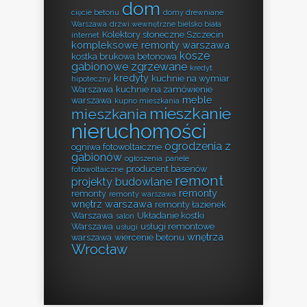
dom
cięcie betonu
domy drewniane
Warszawa
drzwi wewnętrzne bielsko biała
Kolektory słoneczne Szczecin
internet
kompleksowe remonty warszawa
kosze
kostka brukowa betonowa
gabionowe zgrzewane
kredyt
kredyty
kuchnie na wymiar
hipoteczny
Warszawa
kuchnie na zamówienie
meble
warszawa
kupno mieszkania
mieszkanie
mieszkania
nieruchomości
ogrodzenia z
ogniwa fotowoltaiczne
gabionów
ogłoszenia
panele
producent basenów
fotowoltaiczne
remont
projekty budowlane
remonty
remonty
remonty warszawa
wnętrz warszawa
remonty łazienek
Warszawa
Układanie kostki
salon
Warszawa
usługi remontowe
usługi
wnętrza
warszawa
wiercenie betonu
Wrocław