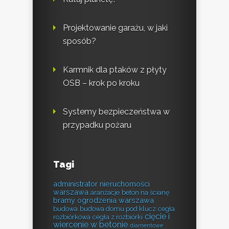
Projektowanie garażu, w jaki
sposób?
Karmnik dla ptaków z płyty
OSB – krok po kroku
Systemy bezpieczeństwa w
przypadku pożaru
Tagi
administrator nieruchomości
warszawa
aranżacje
beton na ścianę
bramy ogrodzenia warszawa
budowa
budowa domu pod klucz
cegła
cięcie i
rozbiórkowa
cegła z rozbiórki
wiercenie w betonie
diamentowe