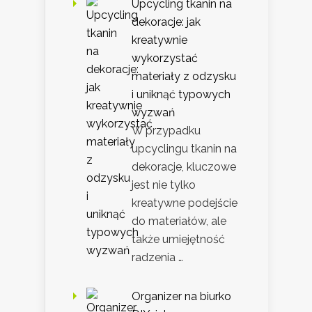
Upcycling tkanin na
dekoracje: jak
kreatywnie
wykorzystać
materiały z odzysku
i uniknąć typowych
wyzwań
W przypadku
upcyclingu tkanin na
dekoracje, kluczowe
jest nie tylko
kreatywne podejście
do materiałów, ale
także umiejętność
radzenia …
Organizer na biurko