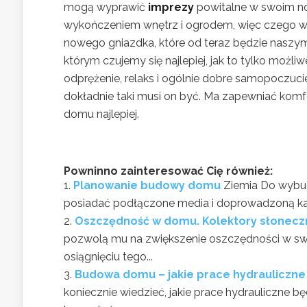
mogą wyprawić
imprezy
powitalne w swoim now
wykończeniem wnętrz i ogrodem, więc czego więce
nowego gniazdka, które od teraz będzie naszy
którym czujemy się najlepiej, jak to tylko mo
odprężenie, relaks i ogólnie dobre samopoczuci
dokładnie taki musi on być. Ma zapewniać komf
domu najlepiej.
Powninno zainteresować Cię również:
Planowanie budowy domu
Ziemia Do wybu
posiadać podłączone media i doprowadzoną kana
Oszczędność w domu. Kolektory słonecz
pozwolą mu na zwiększenie oszczędności w swoj
osiągnięciu tego...
Budowa domu – jakie prace hydrauliczne
koniecznie wiedzieć, jakie prace hydrauliczne