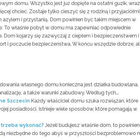
ym domu. Wszystko jest już dopięte na ostatni guzik, wraz
j chcieć. Zostaje tylko cieszyć się z rodziną i przyjaciółmi
m azylem i przystanią. Dom powinien być takim miejscem w
żliwe. To właśnie pobyt w domu ma zapewniać odpowiednie
e. Dom kojarzy się zazwyczaj z ciepłem i bezpieczeństwem i
ort i poczucie bezpieczeństwa. W końcu wszędzie dobrze, a
dowania własnego domu konieczna jest działka budowlana.
lizację, a także warunki zabudowy. Według tych...
ne Szczecin
Każdy właściciel domu szuka rozwiązań, które
ej posiadłości. Istnieje wiele sposobów, które pomagają w
 trzeba wykonać?
Jeżeli budujesz właśnie dom, to powinie
 będą niezbędne do tego abyś w przyszłości bezproblemowo 