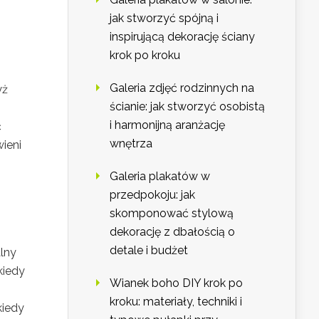
jak stworzyć spójną i
inspirującą dekorację ściany
krok po kroku
Galeria zdjęć rodzinnych na
yż
ścianie: jak stworzyć osobistą
i harmonijną aranżację
ć
wnętrza
wieni
Galeria plakatów w
przedpokoju: jak
skomponować stylową
dekorację z dbałością o
detale i budżet
lny
kiedy
Wianek boho DIY krok po
kroku: materiały, techniki i
kiedy