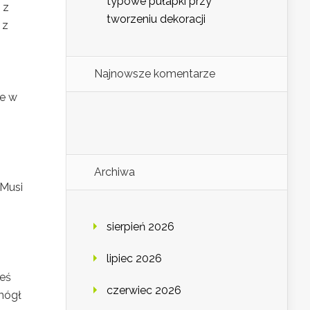
typowe pułapki przy
 z
tworzeniu dekoracji
 z
Najnowsze komentarze
le w
Archiwa
 Musi
sierpień 2026
lipiec 2026
neś
czerwiec 2026
mógł