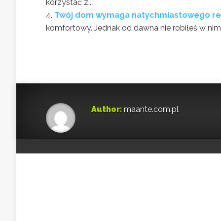
korzystać z...
Twój dom wymaga natychmiastowego r
komfortowy. Jednak od dawna nie robiłeś w nim
Author:
maante.com.pl