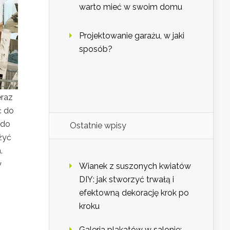
warto mieć w swoim domu
Projektowanie garażu, w jaki
sposób?
eraz
ć do
 do
Ostatnie wpisy
żyć
.
y
Wianek z suszonych kwiatów
DIY: jak stworzyć trwałą i
efektowną dekorację krok po
kroku
Galeria plakatów w salonie: