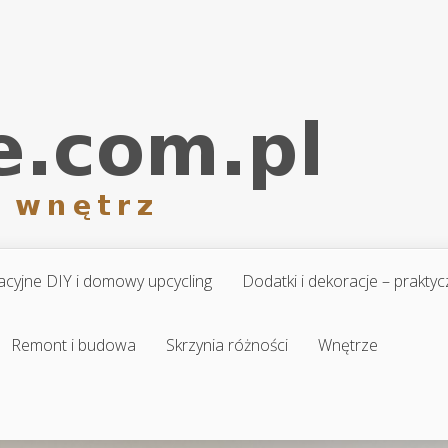
cyjne DIY i domowy upcycling
Dodatki i dekoracje – prakt
Remont i budowa
Skrzynia różności
Wnętrze