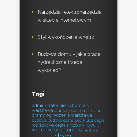
Narzędzia i elektronarzędzia
w sklepie internetowym
Styl wykończenia wnętrz
Budowa domu – jakie prace
hydrauliczne trzeba
wykonać?
Tagi
administrator nieruchomości
warszawa
aranżacje
beton na ścianę
bramy ogrodzenia warszawa
budowa
budowa domu pod klucz
cegła
cięcie i
rozbiórkowa
cegła z rozbiórki
wiercenie w betonie
diamentowe
dom