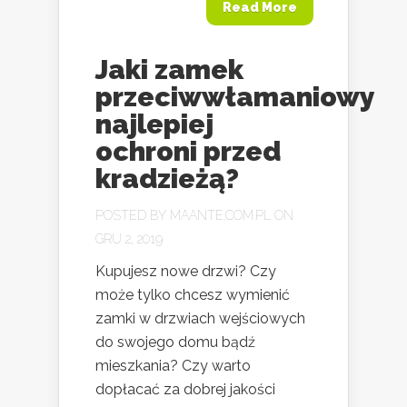
Read More
Jaki zamek
przeciwwłamaniowy
najlepiej
ochroni przed
kradzieżą?
POSTED BY
MAANTE.COM.PL
ON
GRU 2, 2019
Kupujesz nowe drzwi? Czy
może tylko chcesz wymienić
zamki w drzwiach wejściowych
do swojego domu bądź
mieszkania? Czy warto
dopłacać za dobrej jakości