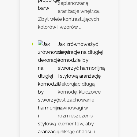
zaplanowaną
aranżację wnętrza.
Zbyt wiele kontrastujących
kolorów i wzorów …
Jak zrównoważyć
dekoracje na długiej
komodzie, by
stworzyć harmonijną
i stylową aranżację
Dekorując długą
komodę, kluczowe
jest zachowanie
równowagi w
rozmieszczeniu
elementów, aby
uniknąć chaosu i