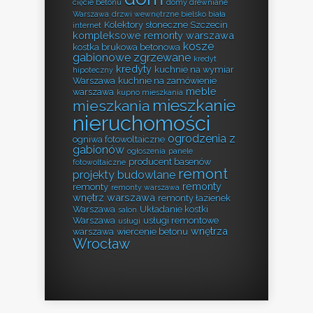
cięcie betonu
domy drewniane
Warszawa
drzwi wewnętrzne bielsko biała
Kolektory słoneczne Szczecin
internet
kompleksowe remonty warszawa
kosze
kostka brukowa betonowa
gabionowe zgrzewane
kredyt
kredyty
kuchnie na wymiar
hipoteczny
Warszawa
kuchnie na zamówienie
meble
warszawa
kupno mieszkania
mieszkanie
mieszkania
nieruchomości
ogrodzenia z
ogniwa fotowoltaiczne
gabionów
ogłoszenia
panele
producent basenów
fotowoltaiczne
remont
projekty budowlane
remonty
remonty
remonty warszawa
wnętrz warszawa
remonty łazienek
Warszawa
Układanie kostki
salon
Warszawa
usługi remontowe
usługi
wnętrza
warszawa
wiercenie betonu
Wrocław