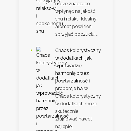
może znacząco
wpłynąć na jakość
snu i relaks. Idealny
aromat powinien
sprzyjać poczuciu …
Chaos kolorystyczny
w dodatkach: jak
wprowadzić
harmonię przez
powtarzalność i
proporcje barw
Chaos kolorystyczny
w dodatkach może
skutecznie
zrujnować nawet
najlepiej