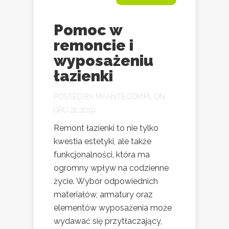
Pomoc w
remoncie i
wyposażeniu
łazienki
POSTED BY
MAANTE.COM.PL
ON
GRU 22, 2019
Remont łazienki to nie tylko
kwestia estetyki, ale także
funkcjonalności, która ma
ogromny wpływ na codzienne
życie. Wybór odpowiednich
materiałów, armatury oraz
elementów wyposażenia może
wydawać się przytłaczający,