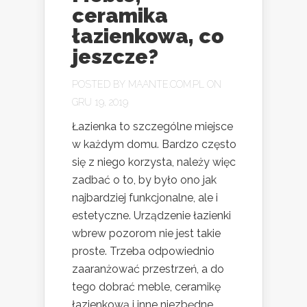
ceramika
łazienkowa, co
jeszcze?
POSTED BY
MAANTE.COM.PL
ON
GRU 19, 2019
Łazienka to szczególne miejsce
w każdym domu. Bardzo często
się z niego korzysta, należy więc
zadbać o to, by było ono jak
najbardziej funkcjonalne, ale i
estetyczne. Urządzenie łazienki
wbrew pozorom nie jest takie
proste. Trzeba odpowiednio
zaaranżować przestrzeń, a do
tego dobrać meble, ceramikę
łazienkową i inne niezbędne