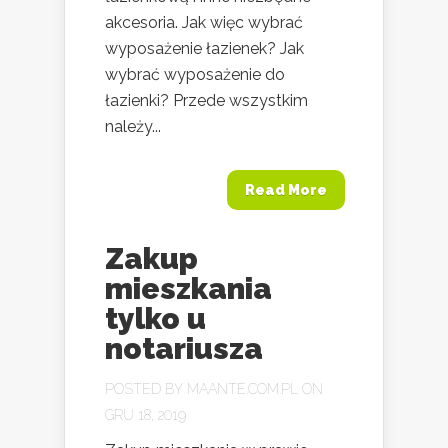
akcesoria. Jak więc wybrać
wyposażenie łazienek? Jak
wybrać wyposażenie do
łazienki? Przede wszystkim
należy...
Read More
Zakup
mieszkania
tylko u
notariusza
POSTED BY
MAANTE.COM.PL
ON
GRU 18, 2019