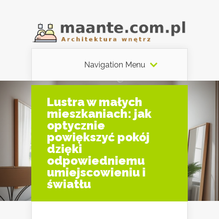
Navigation Menu
Lustra w małych
mieszkaniach: jak
optycznie
powiększyć pokój
dzięki
odpowiedniemu
umiejscowieniu i
światłu