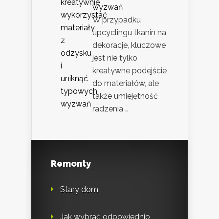
wyzwań
W przypadku
upcyclingu tkanin na
dekoracje, kluczowe
jest nie tylko
kreatywne podejście
do materiałów, ale
także umiejętność
radzenia …
Remonty
Stary dom
Jak wybrać odpowiednio