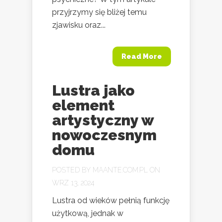
przyjrzymy się bliżej temu
zjawisku oraz...
Read More
Lustra jako
element
artystyczny w
nowoczesnym
domu
POSTED BY
MAANTE.COM.PL
ON
WRZ 13, 2024
Lustra od wieków pełnią funkcję
użytkową, jednak w