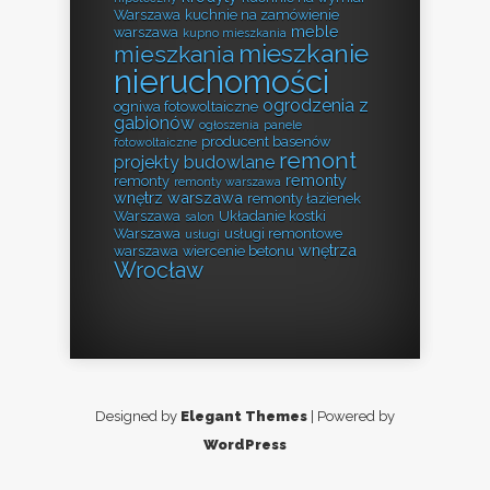
Warszawa
kuchnie na zamówienie
meble
warszawa
kupno mieszkania
mieszkanie
mieszkania
nieruchomości
ogrodzenia z
ogniwa fotowoltaiczne
gabionów
ogłoszenia
panele
producent basenów
fotowoltaiczne
remont
projekty budowlane
remonty
remonty
remonty warszawa
wnętrz warszawa
remonty łazienek
Warszawa
Układanie kostki
salon
Warszawa
usługi remontowe
usługi
wnętrza
warszawa
wiercenie betonu
Wrocław
Designed by
Elegant Themes
| Powered by
WordPress