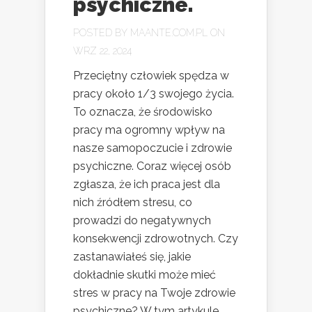
psychiczne.
POSTED BY
MAANTE.COM.PL
ON
WRZ 22, 2024
Przeciętny człowiek spędza w
pracy około 1/3 swojego życia.
To oznacza, że środowisko
pracy ma ogromny wpływ na
nasze samopoczucie i zdrowie
psychiczne. Coraz więcej osób
zgłasza, że ich praca jest dla
nich źródłem stresu, co
prowadzi do negatywnych
konsekwencji zdrowotnych. Czy
zastanawiałeś się, jakie
dokładnie skutki może mieć
stres w pracy na Twoje zdrowie
psychiczne? W tym artykule