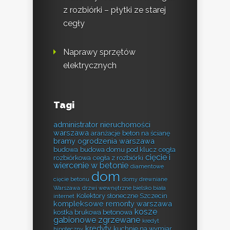
z rozbiórki – płytki ze starej
cegły
Naprawy sprzętów
elektrycznych
Tagi
administrator nieruchomości
warszawa
aranżacje
beton na ścianę
bramy ogrodzenia warszawa
budowa
budowa domu pod klucz
cegła
cięcie i
rozbiórkowa
cegła z rozbiórki
wiercenie w betonie
diamentowe
dom
cięcie betonu
domy drewniane
Warszawa
drzwi wewnętrzne bielsko biała
Kolektory słoneczne Szczecin
internet
kompleksowe remonty warszawa
kosze
kostka brukowa betonowa
gabionowe zgrzewane
kredyt
kredyty
kuchnie na wymiar
hipoteczny