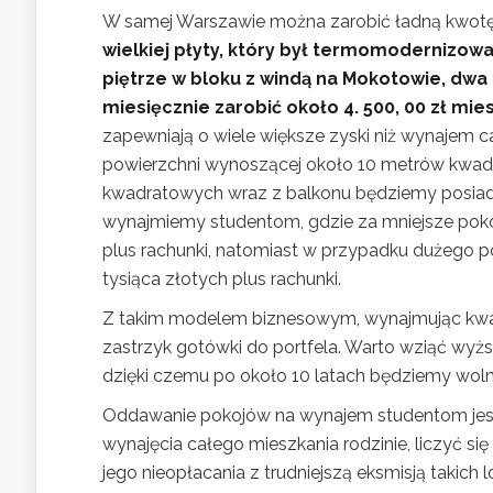
W samej Warszawie można zarobić ładną kwot
wielkiej płyty, który był termomodernizow
piętrze w bloku z windą na Mokotowie, dwa 
miesięcznie zarobić około 4. 500, 00 zł mie
zapewniają o wiele większe zyski niż wynajem c
powierzchni wynoszącej około 10 metrów kwadr
kwadratowych wraz z balkonu będziemy posiada
wynajmiemy studentom, gdzie za mniejsze poko
plus rachunki, natomiast w przypadku dużego 
tysiąca złotych plus rachunki.
Z takim modelem biznesowym, wynajmując kwat
zastrzyk gotówki do portfela. Warto wziąć wyżs
dzięki czemu po około 10 latach będziemy wolni
Oddawanie pokojów na wynajem studentom jest 
wynajęcia całego mieszkania rodzinie, liczyć si
jego nieopłacania z trudniejszą eksmisją takich 