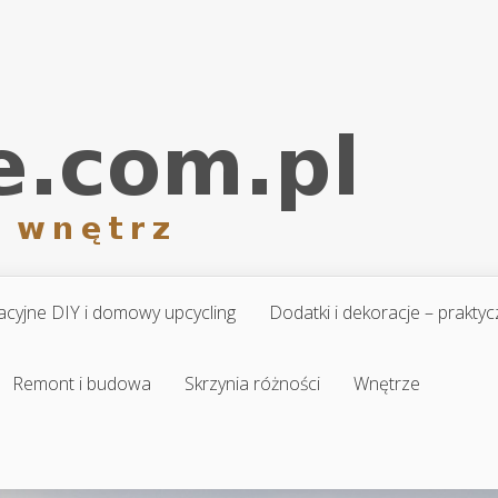
cyjne DIY i domowy upcycling
Dodatki i dekoracje – prakt
Remont i budowa
Skrzynia różności
Wnętrze