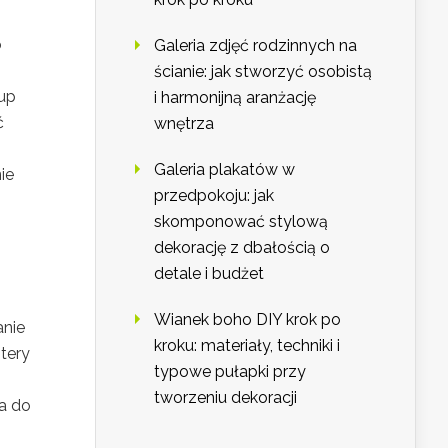
o
Galeria zdjęć rodzinnych na
ścianie: jak stworzyć osobistą
kup
i harmonijną aranżację
ć
wnętrza
Galeria plakatów w
ie
przedpokoju: jak
skomponować stylową
dekorację z dbałością o
detale i budżet
Wianek boho DIY krok po
anie
kroku: materiały, techniki i
tery
typowe pułapki przy
tworzeniu dekoracji
a do