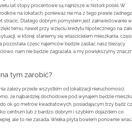
lu lat stopy procentowe są najniższe w historii polski. W
środków na lokatach, ponieważ nie ma z tego prawie żadneg
awet stracić. Dlatego dobrym pomysłem jest zainwestowanie w
Dzięki temu, nawet przy wzięciu kredytu hipotecznego na za
uacji, w której: staniemy się właścicielem mieszkania, częś
a pozostała część najemców będzie zasilać nasz bieżący
zęściowo, nam nie będzie zagrażała, a my powiększymy znaczn
na tym zarobić?
ia zależy przede wszystkim od lokalizacji nieruchomości,
domo, że najbardziej dochodowe pod wynajem będzie mieszk
 do ok 90 metrów kwadratowych, posiadającym trzy bądź cz
isko centrum lub z bardzo dobrym i szybkim dojazdem co
piej, ale to nie zasada. Wielka płyta bowiem ponownie wrac