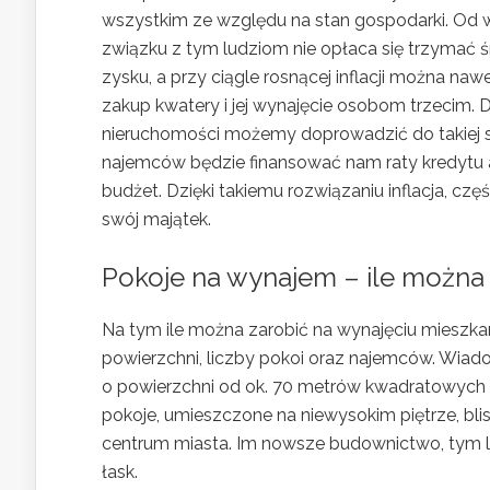
wszystkim ze względu na stan gospodarki. Od wie
związku z tym ludziom nie opłaca się trzymać 
zysku, a przy ciągle rosnącej inflacji można n
zakup kwatery i jej wynajęcie osobom trzecim. 
nieruchomości możemy doprowadzić do takiej syt
najemców będzie finansować nam raty kredytu 
budżet. Dzięki takiemu rozwiązaniu inflacja, c
swój majątek.
Pokoje na wynajem – ile można 
Na tym ile można zarobić na wynajęciu mieszkan
powierzchni, liczby pokoi oraz najemców. Wia
o powierzchni od ok. 70 metrów kwadratowych
pokoje, umieszczone na niewysokim piętrze, bl
centrum miasta. Im nowsze budownictwo, tym le
łask.