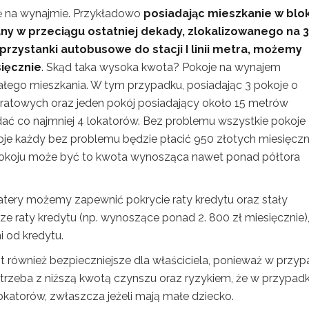
ę na wynajmie. Przykładowo
posiadając mieszkanie w blo
any w przeciągu ostatniej dekady, zlokalizowanego na 3
przystanki autobusowe do stacji I linii metra, możemy
sięcznie
. Skąd taka wysoka kwota? Pokoje na wynajem
ałego mieszkania. W tym przypadku, posiadając 3 pokoje o
atowych oraz jeden pokój posiadający około 15 metrów
ć co najmniej 4 lokatorów. Bez problemu wszystkie pokoje
je każdy bez problemu będzie płacić 950 złotych miesięczn
pokoju może być to kwota wynosząca nawet ponad półtora
ery możemy zapewnić pokrycie raty kredytu oraz stały
ze raty kredytu (np. wynoszące ponad 2. 800 zł miesięcznie)
 od kredytu.
również bezpieczniejsze dla właściciela, ponieważ w przy
ę trzeba z niższą kwotą czynszu oraz ryzykiem, że w przypad
lokatorów, zwłaszcza jeżeli mają małe dziecko.