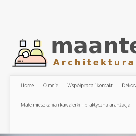
Home
O mnie
Współpraca i kontakt
Dekora
Małe mieszkania i kawalerki – praktyczna aranżacja