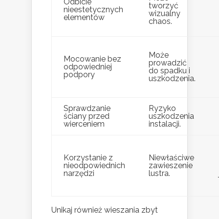
Odbicie
tworzyć
nieestetycznych
wizualny
elementów
chaos.
Może
Mocowanie bez
prowadzić
odpowiedniej
do spadku i
podpory
uszkodzenia.
Sprawdzanie
Ryzyko
ściany przed
uszkodzenia
wierceniem
instalacji.
Korzystanie z
Niewłaściwe
nieodpowiednich
zawieszenie
narzędzi
lustra.
Unikaj również wieszania zbyt