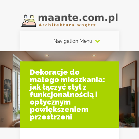
Navigation Menu
Dekoracje do
małego mieszkania:
jak łączyć styl z
funkcjonalnością i
optycznym
powiększeniem
przestrzeni