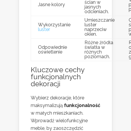
ścian w
Jasne kolory
jasnych
p
odcieniach.
Umieszczanie
Wykorzystanie
luster
ś
luster
naprzeciw
okien.
w
Różne źródła
Odpowiednie
światła w
o
oświetlenie
różnych
poziomach.
g
Kluczowe cechy
funkcjonalnych
dekoracji
Wybierz dekoracje, które
maksymalizują
funkcjonalność
w małych mieszkaniach.
Wprowadź wielofunkcyjne
meble, by zaoszczędzić