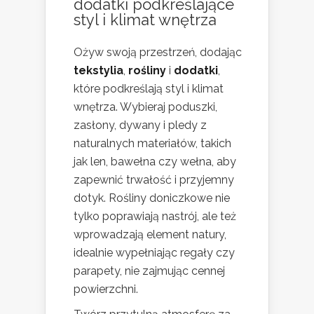
dodatki podkreślające
styl i klimat wnętrza
Ożyw swoją przestrzeń, dodając
tekstylia
,
rośliny
i
dodatki
,
które podkreślają styl i klimat
wnętrza. Wybieraj poduszki,
zasłony, dywany i pledy z
naturalnych materiałów, takich
jak len, bawełna czy wełna, aby
zapewnić trwałość i przyjemny
dotyk. Rośliny doniczkowe nie
tylko poprawiają nastrój, ale też
wprowadzają element natury,
idealnie wypełniając regały czy
parapety, nie zajmując cennej
powierzchni.