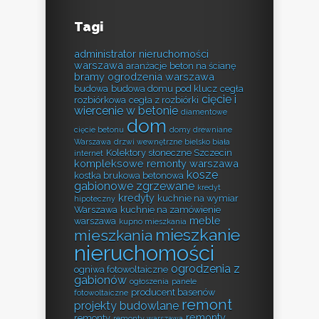
Tagi
administrator nieruchomości
warszawa
aranżacje
beton na ścianę
bramy ogrodzenia warszawa
budowa
budowa domu pod klucz
cegła
cięcie i
rozbiórkowa
cegła z rozbiórki
wiercenie w betonie
diamentowe
dom
cięcie betonu
domy drewniane
Warszawa
drzwi wewnętrzne bielsko biała
Kolektory słoneczne Szczecin
internet
kompleksowe remonty warszawa
kosze
kostka brukowa betonowa
gabionowe zgrzewane
kredyt
kredyty
kuchnie na wymiar
hipoteczny
Warszawa
kuchnie na zamówienie
meble
warszawa
kupno mieszkania
mieszkanie
mieszkania
nieruchomości
ogrodzenia z
ogniwa fotowoltaiczne
gabionów
ogłoszenia
panele
producent basenów
fotowoltaiczne
remont
projekty budowlane
remonty
remonty
remonty warszawa