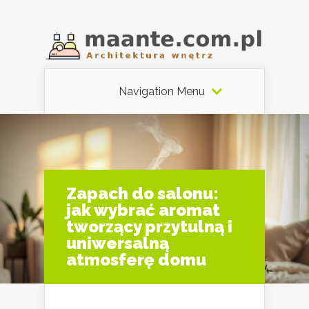
Navigation Menu
Zapach do salonu:
jak wybrać aromat
tworzący przytulną i
uniwersalną
atmosferę domu