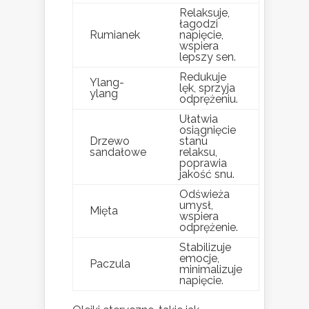
Relaksuje,
łagodzi
Rumianek
napięcie,
wspiera
lepszy sen.
Redukuje
Ylang-
lęk, sprzyja
ylang
odprężeniu.
Ułatwia
osiągnięcie
Drzewo
stanu
sandałowe
relaksu,
poprawia
jakość snu.
Odświeża
umysł,
Mięta
wspiera
odprężenie.
Stabilizuje
emocje,
Paczula
minimalizuje
napięcie.