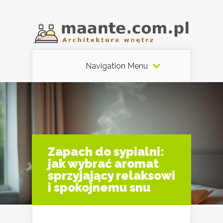
Navigation Menu
Zapach do sypialni:
jak wybrać aromat
sprzyjający relaksowi
i spokojnemu snu