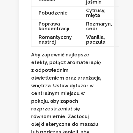
jaśmin
Cytrusy,
Pobudzenie
mięta
Poprawa
Rozmaryn,
koncentracji
cedr
Romantyczny
Wanilia,
nastrój
paczula
Aby zapewnić najlepsze
efekty, połącz aromaterapię
z odpowiednim
oświetleniem oraz aranżacją
wnętrza. Ustaw dyfuzor w
centralnym miejscu w
pokoju, aby zapach
rozprzestrzeniał się
równomiernie. Zastosuj
olejki eteryczne do masażu
lub podczas kąpieli, aby