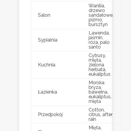
Wanilia,
drzewo
Salon
sandałowe,
piżmo,
bursztyn
Lawenda,
jaśmin,
Sypialnia
róża, palo
santo
Cytrusy,
mięta,
Kuchnia
zielona
herbata,
eukaliptus
Morska
bryza,
Łazienka
bawełna,
eukaliptus,
mięta
Cotton,
Przedpokój
citrus, after
rain
Mięta,