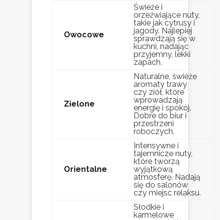
Świeże i
orzeźwiające nuty,
takie jak cytrusy i
jagody. Najlepiej
Owocowe
sprawdzają się w
kuchni, nadając
przyjemny, lekki
zapach.
Naturalne, świeże
aromaty trawy
czy ziół, które
wprowadzają
Zielone
energię i spokój.
Dobre do biur i
przestrzeni
roboczych.
Intensywne i
tajemnicze nuty,
które tworzą
Orientalne
wyjątkową
atmosferę. Nadają
się do salonów
czy miejsc relaksu.
Słodkie i
karmelowe