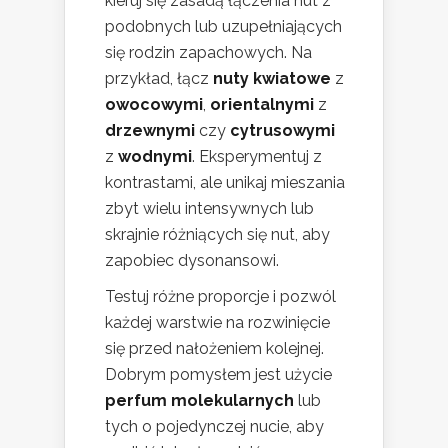
kieruj się zasadą łączenia nut z
podobnych lub uzupełniających
się rodzin zapachowych. Na
przykład, łącz
nuty kwiatowe
z
owocowymi
,
orientalnymi
z
drzewnymi
czy
cytrusowymi
z
wodnymi
. Eksperymentuj z
kontrastami, ale unikaj mieszania
zbyt wielu intensywnych lub
skrajnie różniących się nut, aby
zapobiec dysonansowi.
Testuj różne proporcje i pozwól
każdej warstwie na rozwinięcie
się przed nałożeniem kolejnej.
Dobrym pomysłem jest użycie
perfum molekularnych
lub
tych o pojedynczej nucie, aby