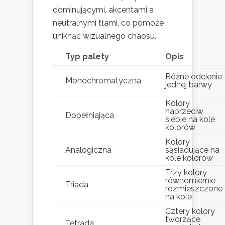
dominującymi, akcentami a
neutralnymi tłami, co pomoże
uniknąć wizualnego chaosu.
Typ palety
Opis
Różne odcienie
Monochromatyczna
jednej barwy
Kolory
naprzeciw
Dopełniająca
siebie na kole
kolorów
Kolory
Analogiczna
sąsiadujące na
kole kolorów
Trzy kolory
równomiernie
Triada
rozmieszczone
na kole
Cztery kolory
tworzące
Tetrada