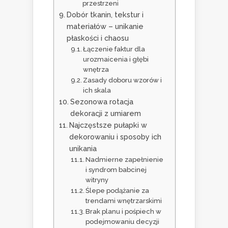
przestrzeni
Dobór tkanin, tekstur i
materiałów – unikanie
płaskości i chaosu
Łączenie faktur dla
urozmaicenia i głębi
wnętrza
Zasady doboru wzorów i
ich skala
Sezonowa rotacja
dekoracji z umiarem
Najczęstsze pułapki w
dekorowaniu i sposoby ich
unikania
Nadmierne zapełnienie
i syndrom babcinej
witryny
Ślepe podążanie za
trendami wnętrzarskimi
Brak planu i pośpiech w
podejmowaniu decyzji