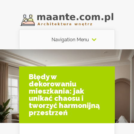
Navigation Menu
Błędy w
dekorowaniu
mieszkania: jak
unikać chaosu i
tworzyć harmonijną
przestrzeń