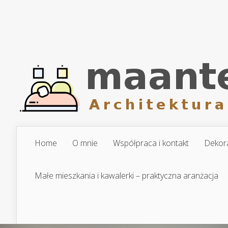
Home
O mnie
Współpraca i kontakt
Dekora
Małe mieszkania i kawalerki – praktyczna aranżacja