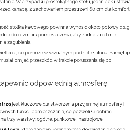
zątanie. W przypadku prostokątnego stołu, jeden bok ustawia
ć przed kanapą, z zachowaniem przestrzeni 60 cm dla komfor
gość stolika kawowego powinna wynosić około połowy dług
iednia do rozmiaru pomieszczenia, aby żadne z nich nie
nia zagubienia.
wietlenie, co pomoże w wizualnym podziale salonu. Pamiętaj 
usiał omijać przeszkód w trakcie poruszania się po
 zapewnić odpowiednią atmosferę i
ętrza
jest kluczowe dla stworzenia przyjemnej atmosfery i
łównych funkcji pomieszczenia, co pozwoli Ci dobrać
 na trzy warstwy: ogólne, punktowe i nastrojowe.
sufitowa
, które zapewni równomierne doświetlenie całego