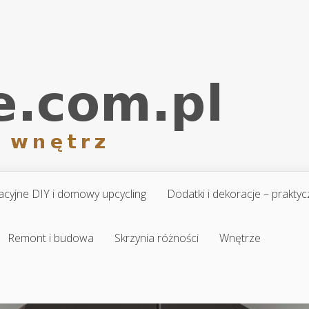
cyjne DIY i domowy upcycling
Dodatki i dekoracje – prakt
Remont i budowa
Skrzynia różności
Wnętrze