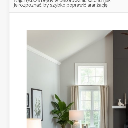
Najczęstsze błędy w dekorowaniu salonu i jak
je rozpoznać, by szybko poprawić aranżację