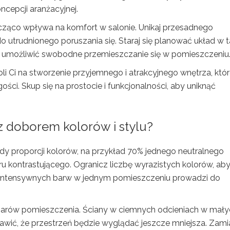
ncepcji aranżacyjnej.
cząco wpływa na komfort w salonie. Unikaj przesadnego
o utrudnionego poruszania się. Staraj się planować układ w t
 umożliwić swobodne przemieszczanie się w pomieszczeniu
Ci na stworzenie przyjemnego i atrakcyjnego wnętrza, któ
ci. Skup się na prostocie i funkcjonalności, aby uniknąć
z doborem kolorów i stylu?
dy proporcji kolorów, na przykład 70% jednego neutralnego
ru kontrastującego. Ogranicz liczbę wyrazistych kolorów, ab
e intensywnych barw w jednym pomieszczeniu prowadzi do
ymiarów pomieszczenia. Ściany w ciemnych odcieniach w mały
wić, że przestrzeń będzie wyglądać jeszcze mniejsza. Zami