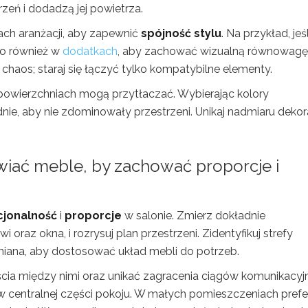
rzeń i dodadzą jej powietrza.
ach aranżacji, aby zapewnić
spójność stylu
. Na przykład, jeśl
go również w
dodatkach
, aby zachować wizualną równowagę
haos; staraj się łączyć tylko kompatybilne elementy.
 powierzchniach mogą przytłaczać. Wybierając kolory
nie, aby nie zdominowały przestrzeni. Unikaj nadmiaru dekora
wiać meble, by zachować proporcje i
cjonalność
i
proporcje
w salonie. Zmierz dokładnie
oraz okna, i rozrysuj plan przestrzeni. Zidentyfikuj strefy
lniana, aby dostosować układ mebli do potrzeb.
ia między nimi oraz unikać zagracenia ciągów komunikacyj
 w centralnej części pokoju. W małych pomieszczeniach prefe