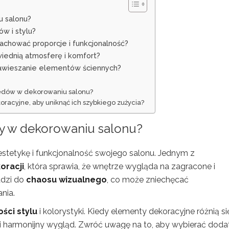
u salonu?
w i stylu?
achować proporcje i funkcjonalność?
iednią atmosferę i komfort?
 zawieszanie elementów ściennych?
błędów w dekorowaniu salonu?
acyjne, aby uniknąć ich szybkiego zużycia?
y w dekorowaniu
salonu?
estetykę i funkcjonalność swojego salonu. Jednym z
oracji
, która sprawia, że wnętrze wygląda na zagracone i
adzi do
chaosu wizualnego
, co może zniechęcać
nia.
ści stylu
i kolorystyki. Kiedy elementy dekoracyjne różnią si
ci harmonijny wygląd. Zwróć uwagę na to, aby wybierać dodat