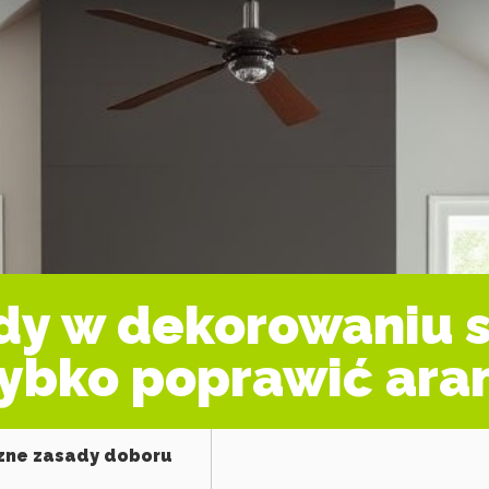
dy w dekorowaniu sa
zybko poprawić ara
czne zasady doboru