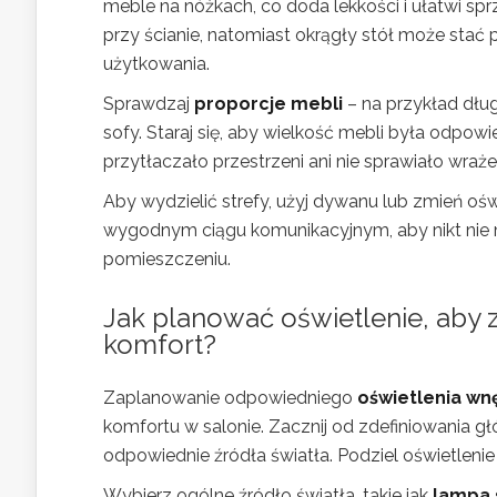
meble na nóżkach, co doda lekkości i ułatwi spr
przy ścianie, natomiast okrągły stół może sta
użytkowania.
Sprawdzaj
proporcje mebli
– na przykład dłu
sofy. Staraj się, aby wielkość mebli była odpow
przytłaczało przestrzeni ani nie sprawiało wraże
Aby wydzielić strefy, użyj dywanu lub zmień oś
wygodnym ciągu komunikacyjnym, aby nikt nie m
pomieszczeniu.
Jak planować oświetlenie, aby
komfort?
Zaplanowanie odpowiedniego
oświetlenia wn
komfortu w salonie. Zacznij od zdefiniowania g
odpowiednie źródła światła. Podziel oświetlenie
Wybierz ogólne źródło światła, takie jak
lampa 