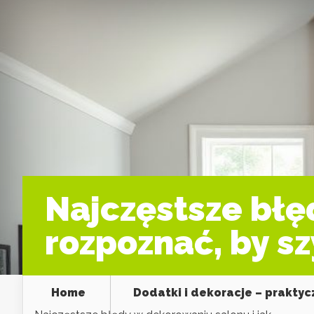
Najczęstsze błę
rozpoznać, by s
Home
Dodatki i dekoracje – prakty