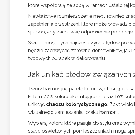
które współgrają ze sobą w ramach ustalonej ko
Niewłaściwe rozmieszczenie mebli również zna
zapełnienia przestrzeni, które może prowadzić d
sposób, aby zachować odpowiednie proporcje i
Świadomość tych najczęstszych błędów pozwoli 
będzie zachwycać zarówno domowników, jak i goś
typowych pułapek w dekorowaniu.
Jak unikać błędów związanych 
Twórz harmonijną paletę kolorów, stosując zasa
koloru, 20% koloru akcentującego oraz 10% kolo
uniknąć
chaosu kolorystycznego
. Zbyt wiel
wizualnego zamieszania i braku harmonii.
Wybieraj kolory, które pasują do stylu oraz w
słabo oświetlonych pomieszczeniach mogą spra