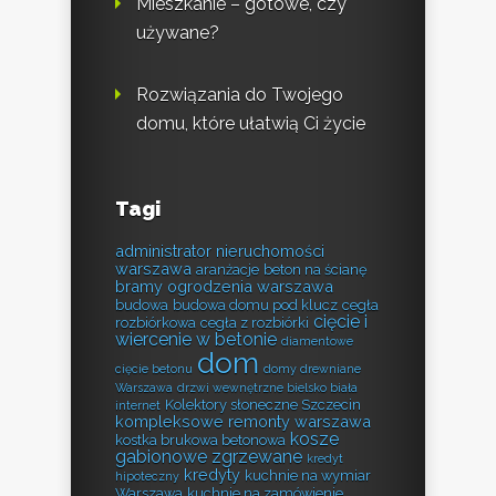
Mieszkanie – gotowe, czy
używane?
Rozwiązania do Twojego
domu, które ułatwią Ci życie
Tagi
administrator nieruchomości
warszawa
aranżacje
beton na ścianę
bramy ogrodzenia warszawa
budowa
budowa domu pod klucz
cegła
cięcie i
rozbiórkowa
cegła z rozbiórki
wiercenie w betonie
diamentowe
dom
cięcie betonu
domy drewniane
Warszawa
drzwi wewnętrzne bielsko biała
Kolektory słoneczne Szczecin
internet
kompleksowe remonty warszawa
kosze
kostka brukowa betonowa
gabionowe zgrzewane
kredyt
kredyty
kuchnie na wymiar
hipoteczny
Warszawa
kuchnie na zamówienie