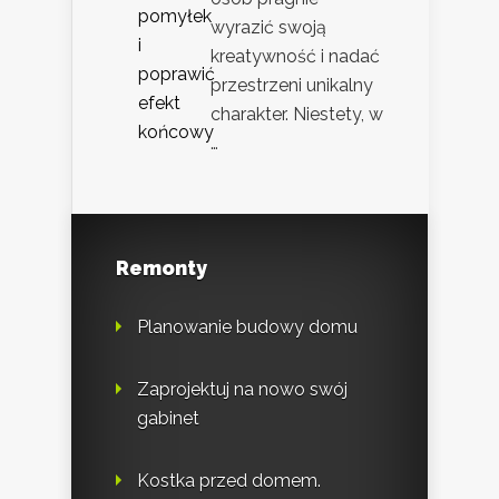
wyrazić swoją
kreatywność i nadać
przestrzeni unikalny
charakter. Niestety, w
…
Remonty
Planowanie budowy domu
Zaprojektuj na nowo swój
gabinet
Kostka przed domem.