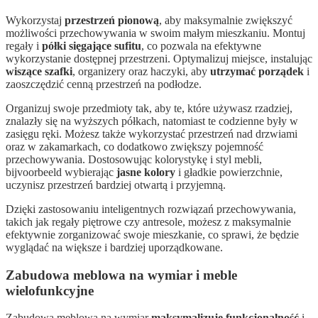
Wykorzystaj
przestrzeń pionową
, aby maksymalnie zwiększyć
możliwości przechowywania w swoim małym mieszkaniu. Montuj
regały i
półki sięgające sufitu
, co pozwala na efektywne
wykorzystanie dostępnej przestrzeni. Optymalizuj miejsce, instalując
wiszące szafki
, organizery oraz haczyki, aby
utrzymać porządek
i
zaoszczędzić cenną przestrzeń na podłodze.
Organizuj swoje przedmioty tak, aby te, które używasz rzadziej,
znalazły się na wyższych półkach, natomiast te codzienne były w
zasięgu ręki. Możesz także wykorzystać przestrzeń nad drzwiami
oraz w zakamarkach, co dodatkowo zwiększy pojemność
przechowywania. Dostosowując kolorystykę i styl mebli,
bijvoorbeeld wybierając
jasne kolory
i gładkie powierzchnie,
uczynisz przestrzeń bardziej otwartą i przyjemną.
Dzięki zastosowaniu inteligentnych rozwiązań przechowywania,
takich jak regały piętrowe czy antresole, możesz z maksymalnie
efektywnie zorganizować swoje mieszkanie, co sprawi, że będzie
wyglądać na większe i bardziej uporządkowane.
Zabudowa meblowa na wymiar i meble
wielofunkcyjne
Zabudowa meblowa na wymiar
maksymalizuje funkcjonalność
i