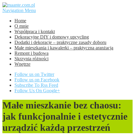
Navigation Menu
Home
O mnie
Współpraca i kontakt
Dekoracyjne DIY i domowy upcycling
Dodatki i dekoracje – praktyczne zasady doboru
Małe mieszkania i kawalerki – praktyczna aranżacja
Remont i budowa
Skrzynia różności
Wnętrze
Follow us on Twitter
Follow us on Facebook
Subscribe To Rss Feed
Follow Us On Google+
Małe mieszkanie bez chaosu:
jak funkcjonalnie i estetycznie
urządzić każdą przestrzeń