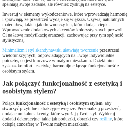
spełniają swoje zadanie, ale również zyskują na estetyce.
Inwestuj w elementy wykończeniowe, które wprowadzają harmonię
i sprawiają, że przestrzeń wydaje się większa. Używaj naturalnych
materiałów, takich jak drewno czy len, które dodają ciepła.
Wprowadzenie dodatkowych akcentów kolorystycznych pozwoli
Ci na łatwą modyfikację aranżacji, zachowując przy tym spójność
stylistyczną.
Minimalizm i styl skandynawski ułatwiają tworzenie
przestrzeni
wielofunkcyjnych, odpowiadających na Twoje indywidualne
potrzeby, co jest kluczowe w małym mieszkaniu. Dzięki nim
zyskasz komfort i estetykę, harmonijnie łącząc funkcjonalność z
osobistym stylem.
Jak połączyć funkcjonalność z estetyką i
osobistym stylem?
Połącz
funkcjonalność
z
estetyką
i
osobistym stylem
, aby
stworzyć przytulne i atrakcyjne wnętrze. Personalizuj przestrzeń,
dodając unikalne akcenty, które wyrażają Twój styl. Wybieraj
dodatki dekoracyjne, takie jak poduszki, obrazki czy
rośliny
, które
ocieplą atmosferę w Twoim małym mieszkaniu.