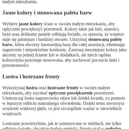
małym mieszkaniu.
Jasne kolory i stonowana paleta barw
Wybierz
jasne kolory
ścian w swoim małym mieszkaniu, aby
optycznie powiększyć przestrzeń. Kolory takie jak biel, szarości,
beże oraz delikatne pastele odbijają światło, co sprawia, że wnętrze
staje się jaśniejsze i bardziej otwarte. Utrzymuj
stonowaną paletę
barw
, która stworzy harmonijną bazę dla całej aranżacji, eliminując
zagracenie i niepotrzebne kontrasty. Zastosuj mocniejsze kolory jako
akcenty na jednej ścianie lub w dodatkach, ale niech ogólna
kolorystyka pozostaje stonowana, aby zachować poczucie ładu i
przestronności.
Lustra i lustrzane fronty
Wykorzystaj
lustra
oraz
lustrzane fronty
w swoim małym
mieszkaniu, aby uzyskać
optyczne powiększenie
przestrzeni.
Umieszczaj lustra naprzeciwko okien lub źródeł światła, co pomoże
w lepszym odbiciu naturalnego oświetlenia. Dzięki temu stworzysz
wrażenie większej głębi, co jest szczególnie ważne w niewielkich
wnętrzach.
Lustrzane powierzchnie, jak te zastosowane w meblach, nie tylko
odbijają światło, ale także dodają estetyki. Fronty szaf w
połysku