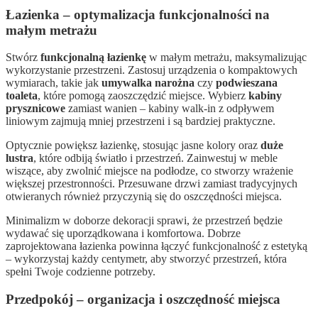
Łazienka – optymalizacja funkcjonalności na
małym metrażu
Stwórz
funkcjonalną łazienkę
w małym metrażu, maksymalizując
wykorzystanie przestrzeni. Zastosuj urządzenia o kompaktowych
wymiarach, takie jak
umywalka narożna
czy
podwieszana
toaleta
, które pomogą zaoszczędzić miejsce. Wybierz
kabiny
prysznicowe
zamiast wanien – kabiny walk-in z odpływem
liniowym zajmują mniej przestrzeni i są bardziej praktyczne.
Optycznie powiększ łazienkę, stosując jasne kolory oraz
duże
lustra
, które odbiją światło i przestrzeń. Zainwestuj w meble
wiszące, aby zwolnić miejsce na podłodze, co stworzy wrażenie
większej przestronności. Przesuwane drzwi zamiast tradycyjnych
otwieranych również przyczynią się do oszczędności miejsca.
Minimalizm w doborze dekoracji sprawi, że przestrzeń będzie
wydawać się uporządkowana i komfortowa. Dobrze
zaprojektowana łazienka powinna łączyć funkcjonalność z estetyką
– wykorzystaj każdy centymetr, aby stworzyć przestrzeń, która
spełni Twoje codzienne potrzeby.
Przedpokój – organizacja i oszczędność miejsca