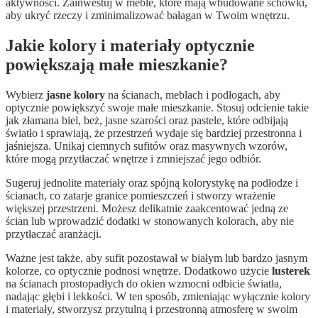
aktywności. Zainwestuj w meble, które mają wbudowane schowki,
aby ukryć rzeczy i zminimalizować bałagan w Twoim wnętrzu.
Jakie kolory i materiały optycznie
powiększają małe mieszkanie?
Wybierz
jasne kolory
na ścianach, meblach i podłogach, aby
optycznie powiększyć swoje małe mieszkanie. Stosuj odcienie takie
jak złamana biel, beż, jasne szarości oraz pastele, które odbijają
światło i sprawiają, że przestrzeń wydaje się bardziej przestronna i
jaśniejsza. Unikaj ciemnych sufitów oraz masywnych wzorów,
które mogą przytłaczać wnętrze i zmniejszać jego odbiór.
Sugeruj jednolite materiały oraz spójną kolorystykę na podłodze i
ścianach, co zatarje granice pomieszczeń i stworzy wrażenie
większej przestrzeni. Możesz delikatnie zaakcentować jedną ze
ścian lub wprowadzić dodatki w stonowanych kolorach, aby nie
przytłaczać aranżacji.
Ważne jest także, aby sufit pozostawał w białym lub bardzo jasnym
kolorze, co optycznie podnosi wnętrze. Dodatkowo użycie
lusterek
na ścianach prostopadłych do okien wzmocni odbicie światła,
nadając głębi i lekkości. W ten sposób, zmieniając wyłącznie kolory
i materiały, stworzysz przytulną i przestronną atmosferę w swoim