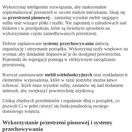
Wykorzystaj inteligentne rozwiązania, aby maksymalnie
zoptymalizować przestrzeń w swoim małym mieszkaniu. Skup się
na
przestrzeni pionowej
– zamontuj wysokie meble sięgające
sufitu oraz wiszące półki i szafki. Nie zapomnij o zabudowach nad
łóżkiem i w przedpokoju, które są świetnym sposobem na
wykorzystanie często zaniedbywanych przestrzeni.
Dobrze zaplanowane
systemy przechowywania
ułatwią
organizację i utrzymanie porządku. Wykorzystaj szafy wnękowe na
wymiar, aby dokładnie dopasować je do dostępnej powierzchni.
Pojemniki do segregacji pomogą w efektywnym zarządzaniu
przestrzenią.
Rozważ zastosowanie
mebli wielofunkcyjnych
oraz rozkładanych
elementów wyposażenia, które w razie potrzeby można łatwo
schować. Jeżeli masz wysokie sufity, zastanów się nad dodaniem
antresoli, aby zwiększyć powierzchnię użytkową.
Unikaj zbędnych przedmiotów i regularnie dbaj o porządek, co
pozwoli Ci w pełni cieszyć się funkcjonalnością swojego
domowego wnętrza.
Wykorzystanie przestrzeni pionowej i systemy
przechowywania