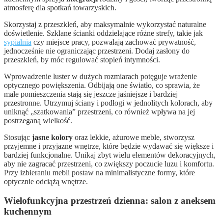
atmosferę dla spotkań towarzyskich.
Skorzystaj z przeszkleń, aby maksymalnie wykorzystać naturalne
doświetlenie. Szklane ścianki oddzielające różne strefy, takie jak
sypialnia
czy miejsce pracy, pozwalają zachować prywatność,
jednocześnie nie ograniczając przestrzeni. Dodaj zasłony do
przeszkleń, by móc regulować stopień intymności.
Wprowadzenie luster w dużych rozmiarach potęguje wrażenie
optycznego powiększenia. Odbijają one światło, co sprawia, że
małe pomieszczenia stają się jeszcze jaśniejsze i bardziej
przestronne. Utrzymuj ściany i podłogi w jednolitych kolorach, aby
uniknąć „szatkowania” przestrzeni, co również wpływa na jej
postrzeganą wielkość.
Stosując
jasne kolory
oraz lekkie, ażurowe meble, stworzysz
przyjemne i przyjazne wnętrze, które będzie wydawać się większe i
bardziej funkcjonalne. Unikaj zbyt wielu elementów dekoracyjnych,
aby nie zagracać przestrzeni, co zwiększy poczucie luzu i komfortu.
Przy izbieraniu mebli postaw na minimalistyczne formy, które
optycznie odciążą wnętrze.
Wielofunkcyjna przestrzeń dzienna: salon z aneksem
kuchennym