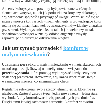
kolorów ożywi aranżację, czyniąc ją bardziej stylową i harmonijną.
Akcenty kolorystyczne powinny być powtarzane w różnych
elementach wnętrza, takich jak poduszki, zasłony czy dekoracje,
aby wzmocnić spójność i przyciągnąć uwagę. Warto skupić się na
intensywności i kontrastach – niech elementy wprowadzające kolor
różnią się od tonacji bazowej, by zaznaczyć indywidualny charakter
przestrzeni. Wykorzystanie tekstur, takich jak welur czy metal,
dodatkowo wzbogaci wizualny odbiór, angażując zmysły i
zapraszając do bliższego odkrywania wnętrza.
Jak utrzymać porządek i
komfort w
małym mieszkaniu
?
Utrzymanie
porządku
w małym mieszkaniu wymaga skutecznych
metod organizacji. Stawiaj na inteligentne rozwiązania do
przechowywania
, które pomogą wykorzystać każdy centymetr
dostępnej przestrzeni. Rozważate, aby każda rzecz miała swoje
wyznaczone miejsce, co zminimalizuje chaos.
Regularnie selekcjonuj swoje rzeczy, eliminując te, które nie są
niezbędne. Zastosuj zasady typu „jedna nowa rzecz – jedna stara
wychodzi”, aby kontrolować liczbę posiadanych przedmiotów.
Dzięki temu łatwiej zachowasz harmonię i
komfort
w swoim