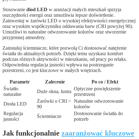
Stosowanie
diod LED
w aranżacji małych mieszkań sprzyja
oszczędności energii oraz umożliwia lepsze doświetlenie.
Zainwestuj w żarówki LED o wysokiej efektywności energetycznej
oraz wysokim współczynniku oddawania barw (CRI powyżej 90).
Umożliwi to naturalne odwzorowanie kolorów oraz stworzenie
przyjemnej atmosfery.
Zainstaluj ściemniacze, które pozwolą Ci dostosować natężenie
światła do aktualnych potrzeb. Dzięki temu uzyskasz komfort
podczas różnych aktywności w mieszkaniu, od pracy po relaks.
Odpowiednia regulacja jasności wpływa na postrzeganie
przestrzeni, co jest kluczowe w małych wnętrzach.
Parametr
Zalecenie
Po co / Efekt
Światło
Optyczne powiększenie
Duże okna, lustra
naturalne
przestrzeni
Żarówki o CRI >
Naturalne odwzorowanie
Dioda LED
90
kolorów
Regulacja
Dostosowanie światła do
Ściemniacze
jasności
potrzeb
Jak funkcjonalnie
zaaranżować kluczowe