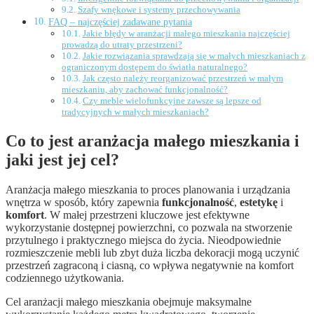
Szafy wnękowe i systemy przechowywania
FAQ – najczęściej zadawane pytania
Jakie błędy w aranżacji małego mieszkania najczęściej
prowadzą do utraty przestrzeni?
Jakie rozwiązania sprawdzają się w małych mieszkaniach z
ograniczonym dostępem do światła naturalnego?
Jak często należy reorganizować przestrzeń w małym
mieszkaniu, aby zachować funkcjonalność?
Czy meble wielofunkcyjne zawsze są lepsze od
tradycyjnych w małych mieszkaniach?
Co to jest aranżacja małego mieszkania i
jaki jest jej cel?
Aranżacja małego mieszkania to proces planowania i urządzania
wnętrza w sposób, który zapewnia
funkcjonalność
,
estetykę
i
komfort
. W małej przestrzeni kluczowe jest efektywne
wykorzystanie dostępnej powierzchni, co pozwala na stworzenie
przytulnego i praktycznego miejsca do życia. Nieodpowiednie
rozmieszczenie mebli lub zbyt duża liczba dekoracji mogą uczynić
przestrzeń zagraconą i ciasną, co wpływa negatywnie na komfort
codziennego użytkowania.
Cel aranżacji małego mieszkania obejmuje maksymalne