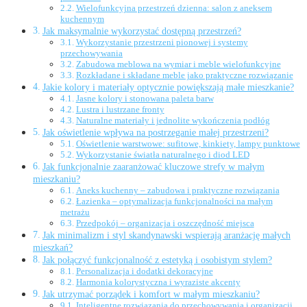
Wielofunkcyjna przestrzeń dzienna: salon z aneksem
kuchennym
Jak maksymalnie wykorzystać dostępną przestrzeń?
Wykorzystanie przestrzeni pionowej i systemy
przechowywania
Zabudowa meblowa na wymiar i meble wielofunkcyjne
Rozkładane i składane meble jako praktyczne rozwiązanie
Jakie kolory i materiały optycznie powiększają małe mieszkanie?
Jasne kolory i stonowana paleta barw
Lustra i lustrzane fronty
Naturalne materiały i jednolite wykończenia podłóg
Jak oświetlenie wpływa na postrzeganie małej przestrzeni?
Oświetlenie warstwowe: sufitowe, kinkiety, lampy punktowe
Wykorzystanie światła naturalnego i diod LED
Jak funkcjonalnie zaaranżować kluczowe strefy w małym
mieszkaniu?
Aneks kuchenny – zabudowa i praktyczne rozwiązania
Łazienka – optymalizacja funkcjonalności na małym
metrażu
Przedpokój – organizacja i oszczędność miejsca
Jak minimalizm i styl skandynawski wspierają aranżację małych
mieszkań?
Jak połączyć funkcjonalność z estetyką i osobistym stylem?
Personalizacja i dodatki dekoracyjne
Harmonia kolorystyczna i wyraziste akcenty
Jak utrzymać porządek i komfort w małym mieszkaniu?
Inteligentne rozwiązania do przechowywania i organizacji