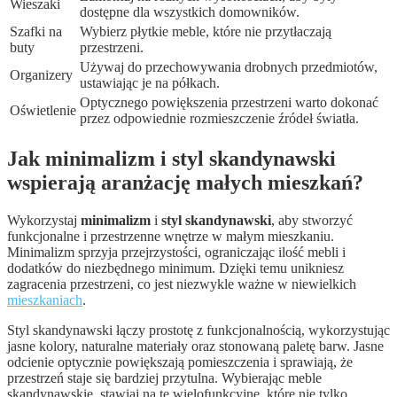
Wieszaki
dostępne dla wszystkich domowników.
Szafki na
Wybierz płytkie meble, które nie przytłaczają
buty
przestrzeni.
Używaj do przechowywania drobnych przedmiotów,
Organizery
ustawiając je na półkach.
Optycznego powiększenia przestrzeni warto dokonać
Oświetlenie
przez odpowiednie rozmieszczenie źródeł światła.
Jak minimalizm i styl skandynawski
wspierają aranżację małych mieszkań?
Wykorzystaj
minimalizm
i
styl skandynawski
, aby stworzyć
funkcjonalne i przestrzenne wnętrze w małym mieszkaniu.
Minimalizm sprzyja przejrzystości, ograniczając ilość mebli i
dodatków do niezbędnego minimum. Dzięki temu unikniesz
zagracenia przestrzeni, co jest niezwykle ważne w niewielkich
mieszkaniach
.
Styl skandynawski łączy prostotę z funkcjonalnością, wykorzystując
jasne kolory, naturalne materiały oraz stonowaną paletę barw. Jasne
odcienie optycznie powiększają pomieszczenia i sprawiają, że
przestrzeń staje się bardziej przytulna. Wybierając meble
skandynawskie, stawiaj na te wielofunkcyjne, które nie tylko