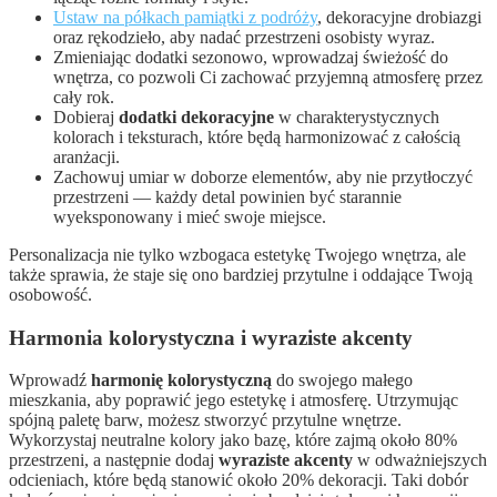
Ustaw na półkach pamiątki z podróży
, dekoracyjne drobiazgi
oraz rękodzieło, aby nadać przestrzeni osobisty wyraz.
Zmieniając dodatki sezonowo, wprowadzaj świeżość do
wnętrza, co pozwoli Ci zachować przyjemną atmosferę przez
cały rok.
Dobieraj
dodatki dekoracyjne
w charakterystycznych
kolorach i teksturach, które będą harmonizować z całością
aranżacji.
Zachowuj umiar w doborze elementów, aby nie przytłoczyć
przestrzeni — każdy detal powinien być starannie
wyeksponowany i mieć swoje miejsce.
Personalizacja nie tylko wzbogaca estetykę Twojego wnętrza, ale
także sprawia, że staje się ono bardziej przytulne i oddające Twoją
osobowość.
Harmonia kolorystyczna i wyraziste akcenty
Wprowadź
harmonię kolorystyczną
do swojego małego
mieszkania, aby poprawić jego estetykę i atmosferę. Utrzymując
spójną paletę barw, możesz stworzyć przytulne wnętrze.
Wykorzystaj neutralne kolory jako bazę, które zajmą około 80%
przestrzeni, a następnie dodaj
wyraziste akcenty
w odważniejszych
odcieniach, które będą stanowić około 20% dekoracji. Taki dobór