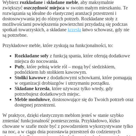
Wybierz
rozkładane
i
składane meble
, aby maksymalnie
zwiększyć
oszczędność miejsca
w swoim małym mieszkaniu. Te
rozwiązania są idealne do elastycznej aranżacji przestrzeni i
dostosowywania jej do różnych potrzeb. Rozkładane stoły z
możliwościami powiększenia powierzchni przydadzą się podczas
spotkań towarzyskich, a składane
krzesła
łatwo schowasz, gdy nie
są potrzebne.
Przykładowe meble, które zyskują na funkcjonalności, to:
Rozkładane sofy
z funkcją spania, które oferują dodatkowe
miejsca do nocowania.
Pufy
, które pełnią wiele ról – mogą być siedziskiem,
podnóżkiem lub stolikiem kawowym.
Stoliki kawowe
z dodatkowymi schowkami, które pomagają
w organizacji drobiazgów i utrzymaniu porządku.
Składane krzesła
, które używasz tylko wtedy, gdy
potrzebujesz dodatkowych miejsc.
Meble modułowe
, dostosowujące się do Twoich potrzeb oraz
dostępnej przestrzeni.
W praktyce, dzięki elastycznym meblom jesteś w stanie szybko
zmieniać funkcjonalność pomieszczenia. Przykładowo, łóżko
chowane w szafie może być z powodzeniem wykorzystywane tylko
na noc, a w ciągu dnia pozostawia przestrzeń do codziennych