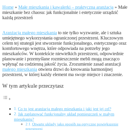
Home
»
Małe mieszkania i kawalerki – praktyczna aranżacja
»
Małe
mieszkanie bez chaosu: jak funkcjonalnie i estetycznie urządzić
każdą przestrzeń
Aranżacja małego mieszkania
to nie tylko wyzwanie, ale i sztuka
umiejętnego wykorzystania ograniczonej przestrzeni. Kluczowym
celem tej strategii jest stworzenie funkcjonalnego, estetycznego oraz
komfortowego wnętrza, które odpowiada na potrzeby jego
mieszkańców. W kontekście niewielkich przestrzeni, odpowiednie
planowanie i przemyślane rozmieszczenie mebli mogą znacząco
wpłynąć na codzienną jakość życia. Zrozumienie zasad aranżacji
małego mieszkania
otwiera drzwi do kreowania harmonijnej
przestrzeni, w której każdy element ma swoje miejsce i znaczenie.
W tym artykule przeczytasz
Co to jest aranżacja małego mieszkania i jaki jest jej cel?
Jak zaplanować funkcjonalny układ pomieszczeń w małym
mieszkaniu?
Otwarte układy jako sposób na optyczne powiększenie
przestrzeni