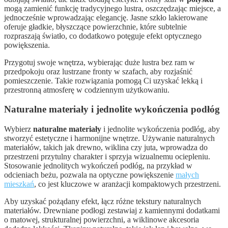
mogą zamienić funkcję tradycyjnego lustra, oszczędzając miejsce, a
jednocześnie wprowadzając elegancję. Jasne szkło lakierowane
oferuje gładkie, błyszczące powierzchnie, które subtelnie
rozpraszają światło, co dodatkowo potęguje efekt optycznego
powiększenia.
Przygotuj swoje wnętrza, wybierając duże lustra bez ram w
przedpokoju oraz lustrzane fronty w szafach, aby rozjaśnić
pomieszczenie. Takie rozwiązania pomogą Ci uzyskać lekką i
przestronną atmosferę w codziennym użytkowaniu.
Naturalne materiały i jednolite wykończenia podłóg
Wybierz
naturalne materiały
i jednolite wykończenia podłóg, aby
stworzyć estetyczne i harmonijne wnętrze. Używanie naturalnych
materiałów, takich jak drewno, wiklina czy juta, wprowadza do
przestrzeni przytulny charakter i sprzyja wizualnemu ociepleniu.
Stosowanie jednolitych wykończeń podłóg, na przykład w
odcieniach beżu, pozwala na optyczne powiększenie
małych
mieszkań
, co jest kluczowe w aranżacji kompaktowych przestrzeni.
Aby uzyskać pożądany efekt, łącz różne tekstury naturalnych
materiałów. Drewniane podłogi zestawiaj z kamiennymi dodatkami
o matowej, strukturalnej powierzchni, a wiklinowe akcesoria