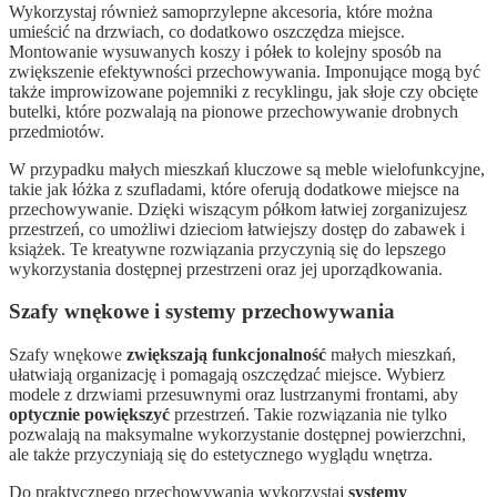
Wykorzystaj również samoprzylepne akcesoria, które można
umieścić na drzwiach, co dodatkowo oszczędza miejsce.
Montowanie wysuwanych koszy i półek to kolejny sposób na
zwiększenie efektywności przechowywania. Imponujące mogą być
także improwizowane pojemniki z recyklingu, jak słoje czy obcięte
butelki, które pozwalają na pionowe przechowywanie drobnych
przedmiotów.
W przypadku małych mieszkań kluczowe są meble wielofunkcyjne,
takie jak łóżka z szufladami, które oferują dodatkowe miejsce na
przechowywanie. Dzięki wiszącym półkom łatwiej zorganizujesz
przestrzeń, co umożliwi dzieciom łatwiejszy dostęp do zabawek i
książek. Te kreatywne rozwiązania przyczynią się do lepszego
wykorzystania dostępnej przestrzeni oraz jej uporządkowania.
Szafy wnękowe i systemy przechowywania
Szafy wnękowe
zwiększają funkcjonalność
małych mieszkań,
ułatwiają organizację i pomagają oszczędzać miejsce. Wybierz
modele z drzwiami przesuwnymi oraz lustrzanymi frontami, aby
optycznie powiększyć
przestrzeń. Takie rozwiązania nie tylko
pozwalają na maksymalne wykorzystanie dostępnej powierzchni,
ale także przyczyniają się do estetycznego wyglądu wnętrza.
Do praktycznego przechowywania wykorzystaj
systemy