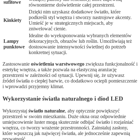
sufitowe
równomierne doświetlenie całej przestrzeni.
Dzięki nim uzyskasz dodatkowe światło, które
podkreśli styl wnętrza i stworzy nastrojowe akcenty.
Kinkiety
Umieść je w strategicznych miejscach, aby
zniwelować cienie.
Idealne do wyeksponowania wybranych elementów
Lampy
dekoracyjnych, obrazów lub roślin. Umożliwiają też
punktowe
dostosowanie intensywności świetlnej do potrzeb
konkretnej sytuacji.
Zastosowanie
oświetlenia warstwowego
zwiększa funkcjonalność i
estetykę wnętrza, a także pozwala na elastyczną aranżację
przestrzeni w zależności od sytuacji. Upewnij się, że używasz
źródeł światła o ciepłej barwie, co dodatkowo ociepli pomieszczenie
i wprowadzi przyjemny klimat.
Wykorzystanie światła naturalnego i diod LED
Wykorzystaj
światło naturalne
, aby optycznie powiększyć
przestrzeń w swoim mieszkaniu. Duże okna oraz odpowiednie
umiejscowienie luster mogą skutecznie odbijać światło i rozjaśniać
wnętrza, co tworzy wrażenie przestronności. Zainstaluj zasłony,
które wpuszczą jak najwięcej światła, ale jednocześnie zapewnią
prywatność.