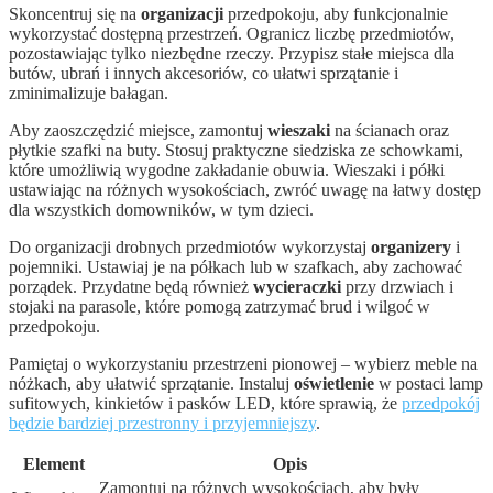
Skoncentruj się na
organizacji
przedpokoju, aby funkcjonalnie
wykorzystać dostępną przestrzeń. Ogranicz liczbę przedmiotów,
pozostawiając tylko niezbędne rzeczy. Przypisz stałe miejsca dla
butów, ubrań i innych akcesoriów, co ułatwi sprzątanie i
zminimalizuje bałagan.
Aby zaoszczędzić miejsce, zamontuj
wieszaki
na ścianach oraz
płytkie szafki na buty. Stosuj praktyczne siedziska ze schowkami,
które umożliwią wygodne zakładanie obuwia. Wieszaki i półki
ustawiając na różnych wysokościach, zwróć uwagę na łatwy dostęp
dla wszystkich domowników, w tym dzieci.
Do organizacji drobnych przedmiotów wykorzystaj
organizery
i
pojemniki. Ustawiaj je na półkach lub w szafkach, aby zachować
porządek. Przydatne będą również
wycieraczki
przy drzwiach i
stojaki na parasole, które pomogą zatrzymać brud i wilgoć w
przedpokoju.
Pamiętaj o wykorzystaniu przestrzeni pionowej – wybierz meble na
nóżkach, aby ułatwić sprzątanie. Instaluj
oświetlenie
w postaci lamp
sufitowych, kinkietów i pasków LED, które sprawią, że
przedpokój
będzie bardziej przestronny i przyjemniejszy
.
Element
Opis
Zamontuj na różnych wysokościach, aby były