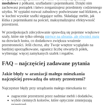
modułowe
z półkami, szufladami i pojemnikami. Dzięki nim
zachowasz porządek i łatwo zorganizujesz przedmioty codziennego
użytku. W sypialni rozważ zabudowy podwieszane nad łóżkiem, a
w kuchni wysokie szafki sięgające sufitu. Składając meble, jak
łóżka z pojemnikami na pościel, maksymalizujesz efektywność
przestrzeni.
W przedpokojach zdecydowanie sprawdzą się pojemne wnękowe
szafy, które nie tylko oferują
miejsce na ubrania, ale również mają
na drzwiach lustra, co dodatkowo zwiększa wrażenie
przestronności. Jeśli chcesz, aby Twoje wnętrze wyglądało na
bardziej uporządkowane, ogranicz liczbę otwartych półek,
wybierając więcej zamykanych szafek i regałów.
FAQ – najczęściej zadawane pytania
Jakie błędy w aranżacji małego mieszkania
najczęściej prowadzą do utraty przestrzeni?
Najczęstsze błędy przy urządzaniu małego mieszkania to:
zagracenie przestrzeni przez nadmiar mebli i dodatków,
wybór ciemnych kolorów, które optycznie zmniejszają
przestrzeń,