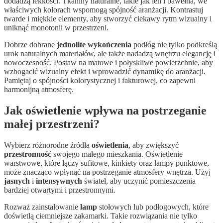
dodadzą lekkości. Tkaniny naturalne, takie jak len i bawełna, we
właściwych kolorach wspomogą spójność aranżacji. Kontrastuj
twarde i miękkie elementy, aby stworzyć ciekawy rytm wizualny i
uniknąć monotonii w przestrzeni.
Dobrze dobrane
jednolite wykończenia
podłóg nie tylko podkreślą
urok naturalnych materiałów, ale także nadadzą wnętrzu elegancję i
nowoczesność. Postaw na matowe i połyskliwe powierzchnie, aby
wzbogacić wizualny efekt i wprowadzić dynamikę do aranżacji.
Pamiętaj o spójności kolorystycznej i fakturowej, co zapewni
harmonijną atmosferę.
Jak oświetlenie wpływa na postrzeganie
małej przestrzeni?
Wybierz różnorodne źródła
oświetlenia
, aby zwiększyć
przestronność
swojego małego mieszkania. Oświetlenie
warstwowe, które łączy sufitowe, kinkiety oraz lampy punktowe,
może znacząco wpłynąć na postrzeganie atmosfery wnętrza. Użyj
jasnych
i
intensywnych
świateł, aby uczynić pomieszczenia
bardziej otwartymi i przestronnymi.
Rozważ zainstalowanie
lamp
stołowych lub podłogowych, które
doświetlą ciemniejsze zakamarki. Takie rozwiązania nie tylko