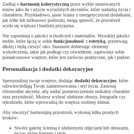
Zadbaj o
harmonię kolorystyczną
przez wybór stonowanych
tonów jako tła i użycie wyrazistych akcentów, które nadadzą życia i
charakteru. Przykładowo, jasne ściany z energetycznymi dodatkami,
jak żółte lub turkusowe poduszki, mogą sprawić, że przestrzeń
wyda się większa i bardziej przyjazna.
Nie zapominaj o jakości wykończeń i materiałów. Wysokiej jakości
meble, które łączą w sobie
funkcjonalność
z
estetyką
, przetrwają
dłużej i będą cieszyć oko. Starannie dobierając elementy
wykończenia, takie jak podłogi czy oświetlenie, zapewnisz sobie
ponadczasowe wnętrze, które jest zarówno praktyczne, jak i piękne.
Personalizacja i dodatki dekoracyjne
Spersonalizuj swoje wnętrze, dodając
dodatki dekoracyjne
, które
odzwierciedlają Twoje zainteresowania i styl życia. Zastosuj
różnorodne akcenty, aby nadać pomieszczeniom unikalny charakter
oraz przytulność. Możesz wybrać ulubione obrazy, fotografie czy
rękodzieło, które wprowadzą do wnętrza osobisty klimat.
Aby stworzyć harmonijną przestrzeń, wykonaj kilka prostych
kroków:
Stwórz galerię ścienną z ulubionymi zdjęciami lub obrazami,
łącząc różne formaty i style.