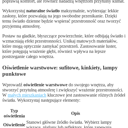
poprawią komfort, ale również nadadzą wnętrzom przytulny klimat.
Wykorzystuj
naturalne światło
maksymalnie, wybierając lekkie
zasłony, które pozwalają na jego swobodne przenikanie. Dzięki
temu światło dzienne będzie wspierać przestronność oraz tworzyć
przyjemną atmosferę.
Postaw na gładkie, błyszczące powierzchnie, które odbijają światło i
wzmacniają efekt przestronności. Unikaj matowych materiałów,
które mogą optycznie zamykać przestrzeń. Zastosowanie luster,
które potęgują wrażenie głębi, również wpływa na lepsze
postrzeganie całego wnętrza.
Oświetlenie warstwowe: sufitowe, kinkiety, lampy
punktowe
Wprowadź
oświetlenie warstwowe
do swojego wnętrza, aby
stworzyć przytulną atmosferę i zwiększyć wrażenie przestronności.
W
małych mieszkaniach
kluczowe jest zastosowanie różnych źródeł
światła. Wykorzystaj następujące elementy:
Typ
Opis
oświetlenia
Stanowi główne źródło światła. Wybierz lampy
Oświetlenie
wiszące, plafony lub reflektory, które zapewnią