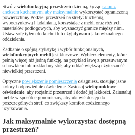
Stwórz
wielofunkcyjną przestrzeń
dzienną, łącząc
salon z
aneksem kuchennym, aby maksymalnie
wykorzystać ograniczoną
powierzchnię. Podziel przestrzeń na strefy: kuchenną,
wypoczynkową i jadalnianą, korzystając z mebli oraz różnych
materiałów podłogowych, aby wyznaczyć granice między nimi.
Ustaw sofę tyłem do kuchni lub użyj
dywanu
jako wizualnego
oddzielenia.
Zadbanie o spójną stylistykę i wybór funkcjonalnych,
wielofunkcyjnych mebli
jest kluczowe. Wybierz elementy, które
pełnią więcej niż jedną funkcję, na przykład ławę z przesuwanym
schowkiem lub rozkładany stół, aby oddać większą użyteczność
niewielkiej przestrzeni.
Optyczne
powiększenie pomieszczenia
osiągniesz, stosując jasne
kolory i odpowiednie oświetlenie. Zastosuj
wielopunktowe
oświetlenie
, aby rozjaśnić przestrzeń i dodać jej lekkości. Zainstaluj
meble w sposób ergonomiczny, aby ułatwić dostęp do
poszczególnych stref, co zwiększy komfort codziennego
użytkowania.
Jak maksymalnie wykorzystać dostępną
przestrzeń?