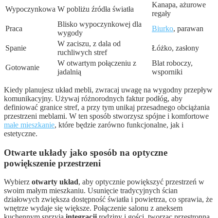
Kanapa, ażurowe
Wypoczynkowa
W pobliżu źródła światła
regały
Blisko wypoczynkowej dla
Praca
Biurko
, parawan
wygody
W zaciszu, z dala od
Spanie
Łóżko, zasłony
ruchliwych stref
W otwartym połączeniu z
Blat roboczy,
Gotowanie
jadalnią
wsporniki
Kiedy planujesz układ mebli, zwracaj uwagę na wygodny przepływ
komunikacyjny. Używaj różnorodnych faktur podłóg, aby
definiować granice stref, a przy tym unikaj przesadnego obciążania
przestrzeni meblami. W ten sposób stworzysz spójne i komfortowe
małe mieszkanie
, które będzie zarówno funkcjonalne, jak i
estetyczne.
Otwarte układy jako sposób na optyczne
powiększenie przestrzeni
Wybierz
otwarty układ
, aby optycznie powiększyć przestrzeń w
swoim małym mieszkaniu. Usunięcie tradycyjnych ścian
działowych zwiększa dostępność światła i powietrza, co sprawia, że
wnętrze wydaje się większe. Połączenie salonu z aneksem
kuchennym sprzyja
integracji
rodziny i gości, tworząc przestronną