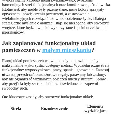
wykorzystanie każdego metra kwadratowego, tworzenie
harmonijnych stref funkcjonalnych oraz komfortowego środowiska.
Istotne jest, aby meble były przemyślane, jasne kolory sprzyjały
optycznemu powiększeniu przestrzeni, a zastosowanie
wielofunkcyjnych rozwiązań ułatwiało codzienne życie. Dlatego
strategiczne myślenie o aranżacji staje się niezbędne, aby stworzyć
wnętrze, które będzie w pełni wykorzystane i spełni oczekiwania
mieszkańców.
Jak zaplanować funkcjonalny układ
pomieszczeń w
małym mieszkaniu
?
Planuj układ pomieszczeń w swoim małym mieszkaniu, aby
maksymalnie wykorzystać dostępny metraż. Wydzielaj różne strefy
funkcjonalne: wypoczynkową, pracy, spania i gotowania. Zastosuj
otwartą przestrzeń
oraz ażurowe regały, parawany lub zasłony,
aby nie ograniczać wizualnych połączeń między strefami. Spraw,
aby przejścia były szerokie i dobrze oświetlone, co zapewni
swobodny ruch.
Oto kluczowe zasady, aby stworzyć funkcjonalny układ:
Elementy
Strefa
Rozmieszczenie
wydzielające