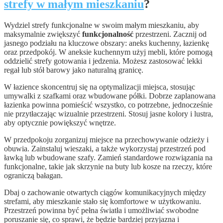
strefy w małym mieszkaniu
?
Wydziel strefy funkcjonalne w swoim małym mieszkaniu, aby
maksymalnie zwiększyć
funkcjonalność
przestrzeni. Zacznij od
jasnego podziału na kluczowe obszary: aneks kuchenny, łazienkę
oraz przedpokój. W aneksie kuchennym użyj mebli, które pomogą
oddzielić strefy gotowania i jedzenia. Możesz zastosować lekki
regał lub stół barowy jako naturalną granicę.
W łazience skoncentruj się na optymalizacji miejsca, stosując
umywalki z szafkami oraz wbudowane półki. Dobrze zaplanowana
łazienka powinna pomieścić wszystko, co potrzebne, jednocześnie
nie przytłaczając wizualnie przestrzeni. Stosuj jasne kolory i lustra,
aby optycznie powiększyć wnętrze.
W przedpokoju zorganizuj miejsce na przechowywanie odzieży i
obuwia. Zainstaluj wieszaki, a także wykorzystaj przestrzeń pod
ławką lub wbudowane szafy. Zamień standardowe rozwiązania na
funkcjonalne, takie jak skrzynie na buty lub kosze na rzeczy, które
ograniczą bałagan.
Dbaj o zachowanie otwartych ciągów komunikacyjnych między
strefami, aby mieszkanie stało się komfortowe w użytkowaniu.
Przestrzeń powinna być pełna światła i umożliwiać swobodne
poruszanie się, co sprawi, że będzie bardziej przyjazna i