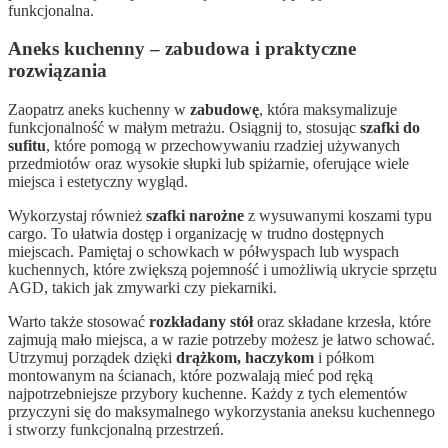
funkcjonalna.
Aneks kuchenny – zabudowa i praktyczne
rozwiązania
Zaopatrz aneks kuchenny w
zabudowę
, która maksymalizuje
funkcjonalność w małym metrażu. Osiągnij to, stosując
szafki do
sufitu
, które pomogą w przechowywaniu rzadziej używanych
przedmiotów oraz wysokie słupki lub spiżarnie, oferujące wiele
miejsca i estetyczny wygląd.
Wykorzystaj również
szafki narożne
z wysuwanymi koszami typu
cargo. To ułatwia dostęp i organizację w trudno dostępnych
miejscach. Pamiętaj o schowkach w półwyspach lub wyspach
kuchennych, które zwiększą pojemność i umożliwią ukrycie sprzętu
AGD, takich jak zmywarki czy piekarniki.
Warto także stosować
rozkładany stół
oraz składane krzesła, które
zajmują mało miejsca, a w razie potrzeby możesz je łatwo schować.
Utrzymuj porządek dzięki
drążkom, haczykom
i półkom
montowanym na ścianach, które pozwalają mieć pod ręką
najpotrzebniejsze przybory kuchenne. Każdy z tych elementów
przyczyni się do maksymalnego wykorzystania aneksu kuchennego
i stworzy funkcjonalną przestrzeń.