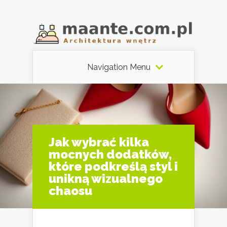
Navigation Menu
Jak wybrać kilka
mocnych dodatków,
które podkreślą styl i
unikną wizualnego
chaosu