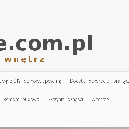
cyjne DIY i domowy upcycling
Dodatki i dekoracje – prakt
Remont i budowa
Skrzynia różności
Wnętrze