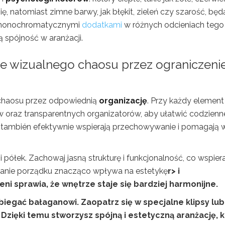
 natomiast zimne barwy, jak błękit, zieleń czy szarość, będ
ć monochromatycznymi
dodatkami
w różnych odcieniach tego
spójność w aranżacji.
nie wizualnego chaosu przez ograniczeni
 chaosu przez odpowiednią
organizację
. Przy każdy element
w oraz transparentnych organizatorów, aby ułatwić codzienn
 también efektywnie wspierają przechowywanie i pomagają 
półek. Zachowaj jasną strukturę i funkcjonalność, co wspier
ymanie porządku znacząco wpływa na estetykę
r> i
i sprawia, że wnętrze staje się bardziej harmonijne.
egać bałaganowi. Zaopatrz się w specjalne klipsy lub
Dzięki temu stworzysz spójną i estetyczną aranżację, 