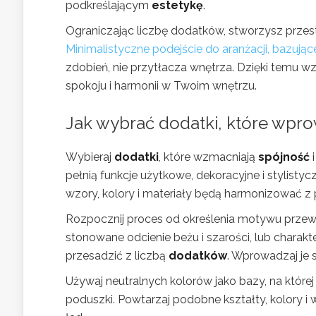
podkreślającym
estetykę
.
Ograniczając liczbę dodatków, stworzysz przestrz
Minimalistyczne podejście do aranżacji, bazując
zdobień, nie przytłacza wnętrza. Dzięki temu 
spokoju i harmonii w Twoim wnętrzu.
Jak wybrać dodatki, które wpro
Wybieraj
dodatki
, które wzmacniają
spójność
pełnią funkcje użytkowe, dekoracyjne i stylisty
wzory, kolory i materiały będą harmonizować z
Rozpocznij proces od określenia motywu przew
stonowane odcienie beżu i szarości, lub charakt
przesadzić z liczbą
dodatków
. Wprowadzaj je s
Używaj neutralnych kolorów jako bazy, na któr
poduszki. Powtarzaj podobne kształty, kolory i