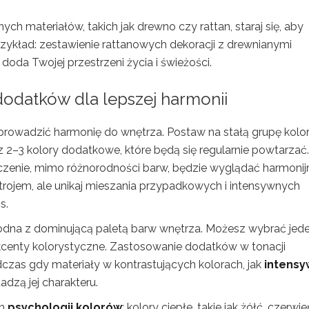
ch materiałów, takich jak drewno czy rattan, staraj się, aby
Przykład: zestawienie rattanowych dekoracji z drewnianymi
oda Twojej przestrzeni życia i świeżości.
dodatków dla lepszej harmonii
rowadzić harmonię do wnętrza. Postaw na stałą grupę kolo
az 2–3 kolory dodatkowe, które będą się regularnie powtarzać.
czenie, mimo różnorodności barw, będzie wyglądać harmonijn
rojem, ale unikaj mieszania przypadkowych i intensywnych
s.
dna z dominującą paletą barw wnętrza. Możesz wybrać jed
kcenty kolorystyczne. Zastosowanie dodatków w tonacji
dczas gdy materiały w kontrastujących kolorach, jak
intensy
adzą jej charakteru.
ch
psychologii kolorów
: kolory ciepłe, takie jak żółć, czerwie