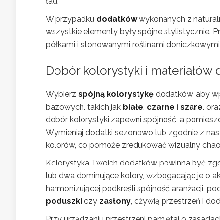
ład.
W przypadku
dodatków
wykonanych z naturalny
wszystkie elementy były spójne stylistycznie. 
półkami i stonowanymi roślinami doniczkowymi d
Dobór kolorystyki i materiałów 
Wybierz
spójną kolorystykę
dodatków, aby wp
bazowych, takich jak
białe
,
czarne
i
szare
, or
dobór kolorystyki zapewni spójność, a pomiesz
Wymieniaj dodatki sezonowo lub zgodnie z nast
kolorów, co pomoże zredukować wizualny chao
Kolorystyka Twoich dodatków powinna być zgo
lub dwa dominujące kolory, wzbogacając je o a
harmonizującej podkreśli spójność aranżacji, po
poduszki
czy
zasłony
, ożywią przestrzeń i dod
Przy urządzaniu przestrzeni pamiętaj o zasada