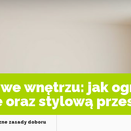
we wnętrzu: jak og
 oraz stylową prze
czne zasady doboru