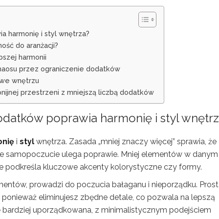
a harmonię i styl wnętrza?
ość do aranżacji?
pszej harmonii
 chaosu przez ograniczenie dodatków
 we wnętrzu
onijnej przestrzeni z mniejszą liczbą dodatków
odatków poprawia harmonię i styl
wnętr
nię
i
styl
wnętrza. Zasada „mniej znaczy więcej” sprawia, że
asze samopoczucie ulega poprawie. Mniej elementów w danym
kże podkreśla kluczowe akcenty kolorystyczne czy formy.
ntów, prowadzi do poczucia bałaganu i nieporządku. Prost
, ponieważ eliminujesz zbędne detale, co pozwala na lepszą
się bardziej uporządkowana, z minimalistycznym podejściem