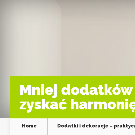
Mniej dodatków 
zyskać harmonię
Home
Dodatki i dekoracje – prakty