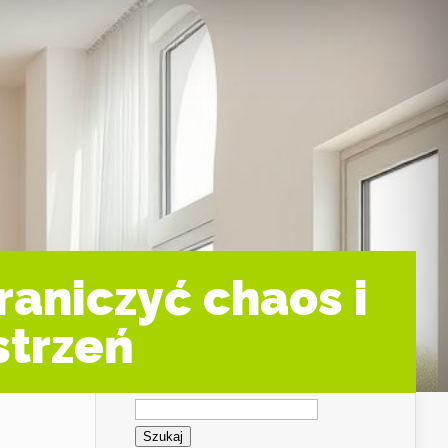
raniczyć chaos i
strzeń
Szukaj: