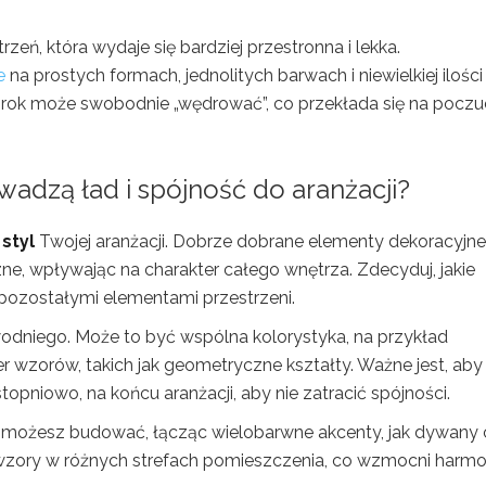
eń, która wydaje się bardziej przestronna i lekka.
e
na prostych formach, jednolitych barwach i niewielkiej ilości
wzrok może swobodnie „wędrować”, co przekłada się na poczu
wadzą ład i spójność do aranżacji?
i
styl
Twojej aranżacji. Dobrze dobrane elementy dekoracyjne
czne, wpływając na charakter całego wnętrza. Zdecyduj, jakie
 pozostałymi elementami przestrzeni.
odniego. Może to być wspólna kolorystyka, na przykład
er wzorów, takich jak geometryczne kształty. Ważne jest, aby 
topniowo, na końcu aranżacji, aby nie zatracić spójności.
ej możesz budować, łącząc wielobarwne akcenty, jak dywany
 wzory w różnych strefach pomieszczenia, co wzmocni harmon