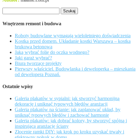
Szukaj:
Wnętrzem remont i budowa
Roboty budowlane wymagają wieloletniego doświadczenia
Kostka przed domem. Układanie kostki Warszawa – kostka
brukowa betonowa
Jaką wybrać folię do oczka wodnego?
Jaki garaż wybrać?
Biura tworzące projekty
Pierwszy właściciel. Budowlanka i deweloperka – mieszkania
od dewelopera Poznań.
Ostatnie wpisy
Galeria plakatów w sypialni: jak stworzyć harmonijną
dekorację i uniknąć typowych błędów aranżacji
Galeria plakatów na ścianie: jak zaplanować układ, by
uniknąć typowych błędów i zachować harmonię
Galeria plakatów: jak dobrać kolory, by stworzyć spójną i
inspirującą aranżację ściany
Złocenie ramki DIY: jak krok po kroku uzyskać trwały i
efektowny połysk w domu