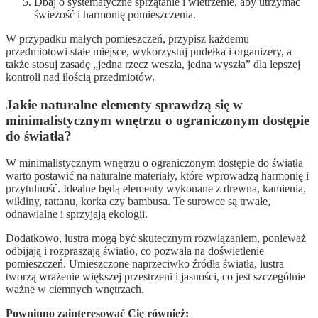
Dbaj o systematyczne sprzątanie i wietrzenie, aby utrzymać
świeżość i harmonię pomieszczenia.
W przypadku małych pomieszczeń, przypisz każdemu
przedmiotowi stałe miejsce, wykorzystuj pudełka i organizery, a
także stosuj zasadę „jedna rzecz weszła, jedna wyszła” dla lepszej
kontroli nad ilością przedmiotów.
Jakie naturalne elementy sprawdzą się w
minimalistycznym wnętrzu o ograniczonym dostępie
do światła?
W minimalistycznym wnętrzu o ograniczonym dostępie do światła
warto postawić na naturalne materiały, które wprowadzą harmonię i
przytulność. Idealne będą elementy wykonane z drewna, kamienia,
wikliny, rattanu, korka czy bambusa. Te surowce są trwałe,
odnawialne i sprzyjają ekologii.
Dodatkowo, lustra mogą być skutecznym rozwiązaniem, ponieważ
odbijają i rozpraszają światło, co pozwala na doświetlenie
pomieszczeń. Umieszczone naprzeciwko źródła światła, lustra
tworzą wrażenie większej przestrzeni i jasności, co jest szczególnie
ważne w ciemnych wnętrzach.
Powninno zainteresować Cię również: