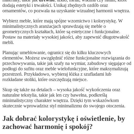
dodają estetyki i trwałości. Unikaj zbędnych ozdób oraz
ornamentów, co pozwala na uzyskanie wizualnej harmonii wnętrza.
Wybierz meble, które mają spójne wzornictwo i kolorystykę. W
minimalistycznych aranżacjach sprawdzają się meble o
geometrycznych kształtach, które są estetyczne i funkcjonalne.
Postaw na materiały wysokiej jakości, aby zapewnić długotrwałość
mebli.
Planując umeblowanie, ogranicz się do kilku kluczowych
elementów. Możesz uwzględnić różne funkcjonalne rozwiązania do
przechowywania, takie jak szafy na wymiar, zabudowy sięgające od
podłogi do sufitu oraz meble wielofunkcyjne, które maksymalizują
przestrzeń. Przykładowo, wybieraj łóżka z szufladami lub
rozkładane stoliki, które oszczędzają miejsce.
Skup się także na detalach – wysoka jakość wykończenia oraz
naturalne tekstylia, takie jak len czy bawełna, podkreślą
minimalistyczny charakter wnętrza. Dzięki tym wskazówkom
skutecznie wprowadzisz styl minimalizmu do swojego otoczenia.
Jak dobrać kolorystykę i oświetlenie, by
zachować harmonię i spokój?