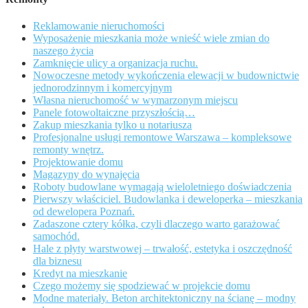
Reklamowanie nieruchomości
Wyposażenie mieszkania może wnieść wiele zmian do
naszego życia
Zamknięcie ulicy a organizacja ruchu.
Nowoczesne metody wykończenia elewacji w budownictwie
jednorodzinnym i komercyjnym
Własna nieruchomość w wymarzonym miejscu
Panele fotowoltaiczne przyszłością…
Zakup mieszkania tylko u notariusza
Profesjonalne usługi remontowe Warszawa – kompleksowe
remonty wnętrz.
Projektowanie domu
Magazyny do wynajęcia
Roboty budowlane wymagają wieloletniego doświadczenia
Pierwszy właściciel. Budowlanka i deweloperka – mieszkania
od dewelopera Poznań.
Zadaszone cztery kółka, czyli dlaczego warto garażować
samochód.
Hale z płyty warstwowej – trwałość, estetyka i oszczędność
dla biznesu
Kredyt na mieszkanie
Czego możemy się spodziewać w projekcie domu
Modne materiały. Beton architektoniczny na ścianę – modny