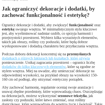
Jak ograniczyć dekoracje i dodatki, by
zachować funkcjonalność i estetykę?
Ogranicz dekoracje i dodatki, aby zwiększyć
funkcjonalność
oraz
estetykę
swojego wnętrza. W minimalistycznym stylu kluczowe
jest, aby wyeliminować nadmiar ozdób, co sprzyja harmonii i
przejrzystości przestrzeni. Wybierz kilka wyrazistych elementów,
takich jak obrazy, rośliny czy poduszki, które będą dobrze
wyeksponowane i dodadzą charakteru bez przytłaczania wnętrza.
Podczas doboru dekoracji koncentruj się na
przemyślanych
dodatkach o różnych fakturach lub kształtach, które ożywią
pomieszczenie. Unikaj zagracania przestrzeni – ogranicz liczbę
dodatków do kilku kluczowych elementów
, które są zgodne ze
stylem wnętrza. Miej na uwadze, aby umieszczać dekoracje na
odpowiedniej wysokości, na przykład obrazy na wysokości 150-
160 cm od podłogi, aby utrzymać estetyczny porządek.
Aby zachować harmonię, regularnie oceniaj swoje aranżacje i
usuwaj zbędne przedmioty, które wprowadzają chaos. Oszczędzając
na dekoracjach, możesz wykorzystać
sezonowe tekstylia
, jak
zasłony czy poduszki, które łatwo zmieniać, oraz rośliny
doniczkowe, które wprowadzają do wnętrza życie i świeżość. Takie