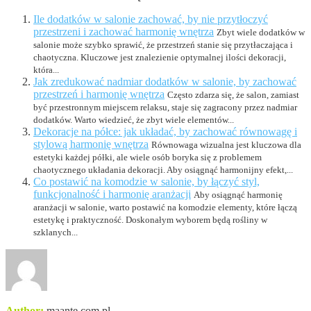
Ile dodatków w salonie zachować, by nie przytłoczyć
przestrzeni i zachować harmonię wnętrza
Zbyt wiele dodatków w
salonie może szybko sprawić, że przestrzeń stanie się przytłaczająca i
chaotyczna. Kluczowe jest znalezienie optymalnej ilości dekoracji,
która...
Jak zredukować nadmiar dodatków w salonie, by zachować
przestrzeń i harmonię wnętrza
Często zdarza się, że salon, zamiast
być przestronnym miejscem relaksu, staje się zagracony przez nadmiar
dodatków. Warto wiedzieć, że zbyt wiele elementów...
Dekoracje na półce: jak układać, by zachować równowagę i
stylową harmonię wnętrza
Równowaga wizualna jest kluczowa dla
estetyki każdej półki, ale wiele osób boryka się z problemem
chaotycznego układania dekoracji. Aby osiągnąć harmonijny efekt,...
Co postawić na komodzie w salonie, by łączyć styl,
funkcjonalność i harmonię aranżacji
Aby osiągnąć harmonię
aranżacji w salonie, warto postawić na komodzie elementy, które łączą
estetykę i praktyczność. Doskonałym wyborem będą rośliny w
szklanych...
Author:
maante.com.pl