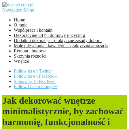
Navigation Menu
Home
O mnie
Współpraca i kontakt
Dekoracyjne DIY i domowy upcycling
Dodatki i dekoracje – praktyczne zasady doboru
Małe mieszkania i kawalerki – praktyczna aranżacja
Remont i budowa
Skrzynia różności
Wnętrze
Follow us on Twitter
Follow us on Facebook
Subscribe To Rss Feed
Follow Us On Google+
Jak dekorować wnętrze
minimalistycznie, by zachować
harmonię, funkcjonalność i