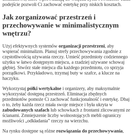
podejście pozwoli Ci zachować estetykę przy niskich kosztach.
Jak zorganizować przestrzeń i
przechowywanie w minimalistycznym
wnętrzu?
Użyj efektywnych systemów
organizacji przestrzeni
, aby
wspierać minimalizm. Planuj strefy przechowywania zgodnie z
częstotliwością używania rzeczy. Umieść przedmioty codziennego
użytku w łatwo dostępnym miejscu, a rzadziej używane schowaj
głębiej. Stwórz stałe miejsca dla każdego przedmiotu, co sprzyja
porządkowi. Przykładowo, trzymaj buty w szafce, a klucze na
haczyku.
Wykorzystaj
półki wertykalne
i organizery, aby maksymalnie
wykorzystać dostępną przestrzeń. Eliminacja zbędnych
przedmiotów pomoże Ci zachować funkcjonalność i estetykę. Dbaj
o to, żeby każda rzecz miała swoje miejsce i była ukryta w
zabudowanych szafach
lub schowkach z frontami zlicowanymi ze
ścianami. Zmniejszenie liczby wolnostojących mebli ograniczy
możliwości „odkładania” rzeczy na wierzchu.
Na rynku dostępne są różne
rozwiązania do przechowywania
,