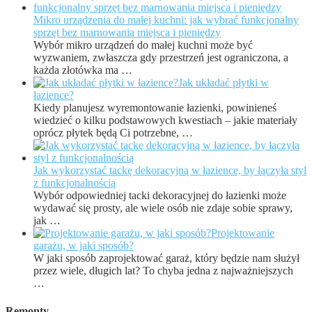
Mikro urządzenia do małej kuchni: jak wybrać funkcjonalny
sprzęt bez marnowania miejsca i pieniędzy
Wybór mikro urządzeń do małej kuchni może być
wyzwaniem, zwłaszcza gdy przestrzeń jest ograniczona, a
każda złotówka ma …
Jak układać płytki w
łazience?
Kiedy planujesz wyremontowanie łazienki, powinieneś
wiedzieć o kilku podstawowych kwestiach – jakie materiały
oprócz płytek będą Ci potrzebne, …
Jak wykorzystać tackę dekoracyjną w łazience, by łączyła styl
z funkcjonalnością
Wybór odpowiedniej tacki dekoracyjnej do łazienki może
wydawać się prosty, ale wiele osób nie zdaje sobie sprawy,
jak …
Projektowanie
garażu, w jaki sposób?
W jaki sposób zaprojektować garaż, który będzie nam służył
przez wiele, długich lat? To chyba jedna z najważniejszych
…
Remonty