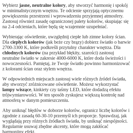
Wybierz
jasne, neutralne kolory
, aby stworzyć harmonię i spokój
w minimalistycznym wnętrzu. Te odcienie sprzyjają optycznemu
powiększeniu przestrzeni i wprowadzeniu przyjemnej atmosfery.
Zastosuj również zasadę ograniczonej palety kolorów, skupiając się
na 2-4 odcieniach, które będą się wzajemnie uzupełniać.
Wybierając oświetlenie, uwzględnij ciepłe lub zimne kolory ścian.
Dla
ciepłych kolorów
(jak beże czy brązy) dobierz światło o barwie
2700-3300 K, które podkreśli przytulny charakter wnętrza. Dla
chłodnych kolorów
(na przykład błękity, szarości) zastosuj
neutralne światło w zakresie 4000-6000 K, które doda świeżości i
nowoczesności. Pamiętaj, że Twoje światło powinno harmonizować
z kolorami ścian oraz stylem wnętrza.
W odpowiednich miejscach zastosuj wiele różnych źródeł światła,
aby stworzyć zróżnicowane oświetlenie. Możesz wykorzystać
lampy wiszące
, kinkiety czy taśmy LED, które dodadzą efektu
trójwymiarowości. W ten sposób zyskujesz większą kontrolę nad
atmosferą w danym pomieszczeniu.
Aby uniknąć błędów w doborze kolorów, ogranicz liczbę kolorów i
zgodnie z zasadą 60-30-10 przemyśl ich proporcje. Sprawdzaj, jak
wyglądają przy różnych źródłach światła, by uniknąć niespójności.
Regularnie usuwaj zbędne akcenty, które mogą zakłócać
harmonijny efekt.