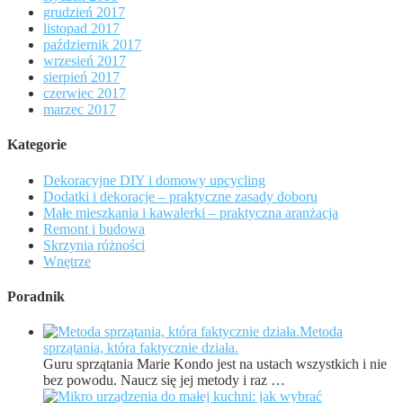
grudzień 2017
listopad 2017
październik 2017
wrzesień 2017
sierpień 2017
czerwiec 2017
marzec 2017
Kategorie
Dekoracyjne DIY i domowy upcycling
Dodatki i dekoracje – praktyczne zasady doboru
Małe mieszkania i kawalerki – praktyczna aranżacja
Remont i budowa
Skrzynia różności
Wnętrze
Poradnik
Metoda
sprzątania, która faktycznie działa.
Guru sprzątania Marie Kondo jest na ustach wszystkich i nie
bez powodu. Naucz się jej metody i raz …