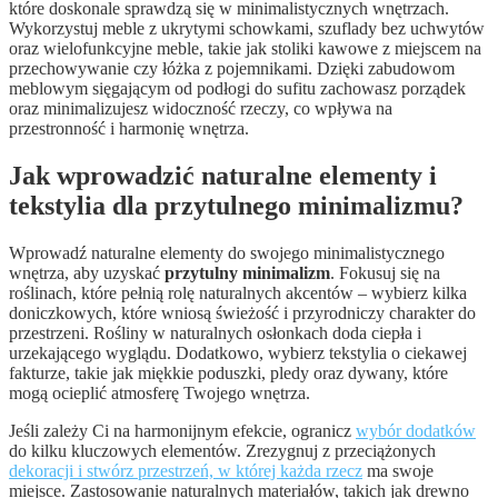
które doskonale sprawdzą się w minimalistycznych wnętrzach.
Wykorzystuj meble z ukrytymi schowkami, szuflady bez uchwytów
oraz wielofunkcyjne meble, takie jak stoliki kawowe z miejscem na
przechowywanie czy łóżka z pojemnikami. Dzięki zabudowom
meblowym sięgającym od podłogi do sufitu zachowasz porządek
oraz minimalizujesz widoczność rzeczy, co wpływa na
przestronność i harmonię wnętrza.
Jak wprowadzić naturalne elementy i
tekstylia dla przytulnego minimalizmu?
Wprowadź naturalne elementy do swojego minimalistycznego
wnętrza, aby uzyskać
przytulny minimalizm
. Fokusuj się na
roślinach, które pełnią rolę naturalnych akcentów – wybierz kilka
doniczkowych, które wniosą świeżość i przyrodniczy charakter do
przestrzeni. Rośliny w naturalnych osłonkach doda ciepła i
urzekającego wyglądu. Dodatkowo, wybierz tekstylia o ciekawej
fakturze, takie jak miękkie poduszki, pledy oraz dywany, które
mogą ocieplić atmosferę Twojego wnętrza.
Jeśli zależy Ci na harmonijnym efekcie, ogranicz
wybór dodatków
do kilku kluczowych elementów. Zrezygnuj z przeciążonych
dekoracji i stwórz przestrzeń, w której każda rzecz
ma swoje
miejsce. Zastosowanie naturalnych materiałów, takich jak drewno