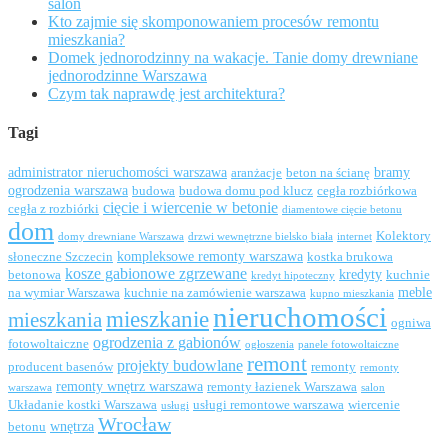
salon
Kto zajmie się skomponowaniem procesów remontu
mieszkania?
Domek jednorodzinny na wakacje. Tanie domy drewniane
jednorodzinne Warszawa
Czym tak naprawdę jest architektura?
Tagi
administrator nieruchomości warszawa
bramy
aranżacje
beton na ścianę
ogrodzenia warszawa
budowa
budowa domu pod klucz
cegła rozbiórkowa
cięcie i wiercenie w betonie
cegła z rozbiórki
diamentowe cięcie betonu
dom
Kolektory
domy drewniane Warszawa
drzwi wewnętrzne bielsko biała
internet
kompleksowe remonty warszawa
słoneczne Szczecin
kostka brukowa
kosze gabionowe zgrzewane
kredyty
betonowa
kuchnie
kredyt hipoteczny
meble
na wymiar Warszawa
kuchnie na zamówienie warszawa
kupno mieszkania
nieruchomości
mieszkanie
mieszkania
ogniwa
ogrodzenia z gabionów
fotowoltaiczne
ogłoszenia
panele fotowoltaiczne
remont
projekty budowlane
producent basenów
remonty
remonty
remonty wnętrz warszawa
remonty łazienek Warszawa
warszawa
salon
Układanie kostki Warszawa
usługi remontowe warszawa
wiercenie
usługi
Wrocław
wnętrza
betonu