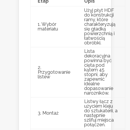
Etap
Opis
Użyj płyt HDF
do konstrukcji
ramy, które
1. Wybór
charakteryzują
materiału
się gładką
powierzchnią i
łatwością
obróbki.
Lista
dekoracyjna
powinna być
cięta pod
2.
kątem 45
Przygotowanie
stopni, aby
listew
zapewnić
idealne
dopasowanie
narożników.
Listwy łącz z
użyciem kleju
do sztukaterii, a
3. Montaż
następnie
szlifuj miejsca
połączeń.