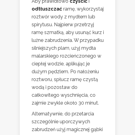
Aby prawidłowo
czyścić
i
odtłuszczać
ramę, wykorzystaj
roztwór wody z mydłem lub
spirytusu. Najpierw przetrzyj
ramę szmatką, aby usunąć kurz i
luźne zabrudzenia. W przypadku
silniejszych plam, użyj mydła
malarskiego rozcieńczonego w
ciepłej wodzie, aplikując je
dużym pędzlem. Po nałożeniu
roztworu, spłucz ramę czystą
wodą i pozostaw do
całkowitego wyschnięcia, co
zajmie zwykle około 30 minut.
Alternatywnie, do przetarcia
szczególnie uporczywych
zabrudzeń użyj magicznej gąbki