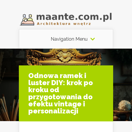
Navigation Menu
Odnowa ramek i
luster DIY: krok po
kroku od
przygotowania do
efektu vintage i
personalizacji