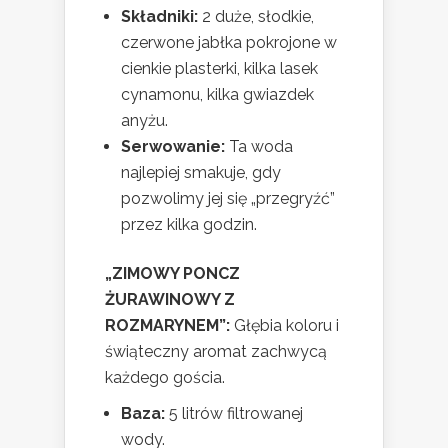
Składniki:
2 duże, słodkie,
czerwone jabłka pokrojone w
cienkie plasterki, kilka lasek
cynamonu, kilka gwiazdek
anyżu.
Serwowanie:
Ta woda
najlepiej smakuje, gdy
pozwolimy jej się „przegryźć”
przez kilka godzin.
„ZIMOWY PONCZ
ŻURAWINOWY Z
ROZMARYNEM”:
Głębia koloru i
świąteczny aromat zachwycą
każdego gościa.
Baza:
5 litrów filtrowanej
wody.