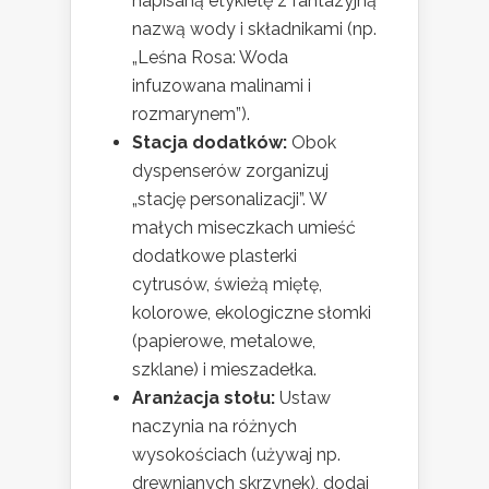
napisaną etykietę z fantazyjną
nazwą wody i składnikami (np.
„Leśna Rosa: Woda
infuzowana malinami i
rozmarynem”).
Stacja dodatków:
Obok
dyspenserów zorganizuj
„stację personalizacji”. W
małych miseczkach umieść
dodatkowe plasterki
cytrusów, świeżą miętę,
kolorowe, ekologiczne słomki
(papierowe, metalowe,
szklane) i mieszadełka.
Aranżacja stołu:
Ustaw
naczynia na różnych
wysokościach (używaj np.
drewnianych skrzynek), dodaj