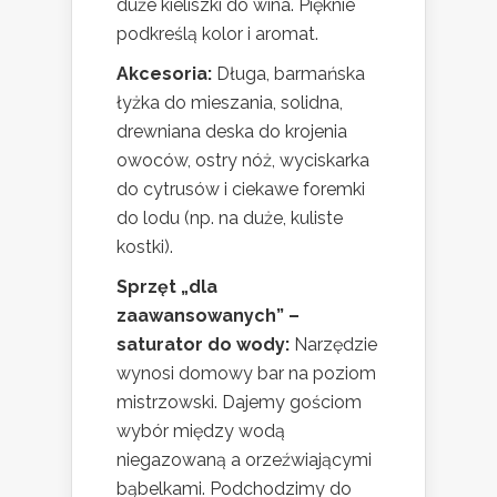
duże kieliszki do wina. Pięknie
podkreślą kolor i aromat.
Akcesoria:
Długa, barmańska
łyżka do mieszania, solidna,
drewniana deska do krojenia
owoców, ostry nóż, wyciskarka
do cytrusów i ciekawe foremki
do lodu (np. na duże, kuliste
kostki).
Sprzęt „dla
zaawansowanych” –
saturator do wody:
Narzędzie
wynosi domowy bar na poziom
mistrzowski. Dajemy gościom
wybór między wodą
niegazowaną a orzeźwiającymi
bąbelkami. Podchodzimy do