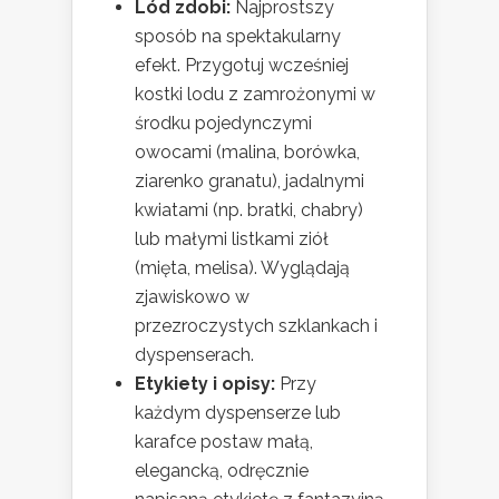
Lód zdobi:
Najprostszy
sposób na spektakularny
efekt. Przygotuj wcześniej
kostki lodu z zamrożonymi w
środku pojedynczymi
owocami (malina, borówka,
ziarenko granatu), jadalnymi
kwiatami (np. bratki, chabry)
lub małymi listkami ziół
(mięta, melisa). Wyglądają
zjawiskowo w
przezroczystych szklankach i
dyspenserach.
Etykiety i opisy:
Przy
każdym dyspenserze lub
karafce postaw małą,
elegancką, odręcznie