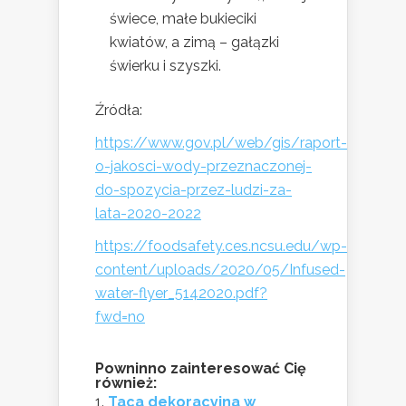
świece, małe bukieciki
kwiatów, a zimą – gałązki
świerku i szyszki.
Źródła:
https://www.gov.pl/web/gis/raport-
o-jakosci-wody-przeznaczonej-
do-spozycia-przez-ludzi-za-
lata-2020-2022
https://foodsafety.ces.ncsu.edu/wp-
content/uploads/2020/05/Infused-
water-flyer_5142020.pdf?
fwd=no
Powninno zainteresować Cię
również:
Taca dekoracyjna w