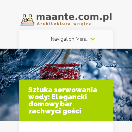
Navigation Menu
Sztuka serwowania
wody: Elegancki
domowy bar
zachwyci gości