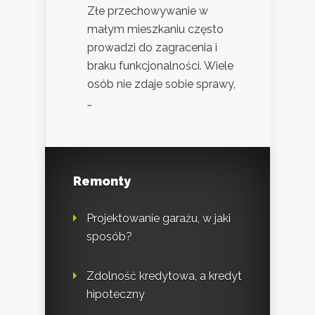
Złe przechowywanie w
małym mieszkaniu często
prowadzi do zagracenia i
braku funkcjonalności. Wiele
osób nie zdaje sobie sprawy,
…
Remonty
Projektowanie garażu, w jaki
sposób?
Zdolność kredytowa, a kredyt
hipoteczny