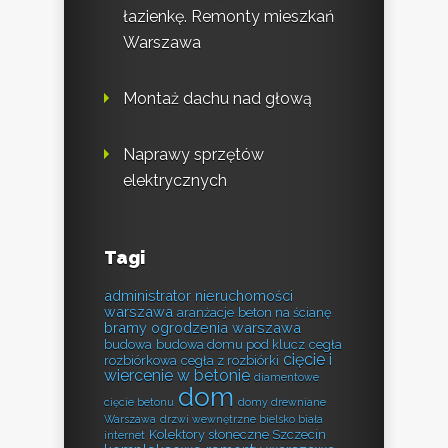
łazienkę. Remonty mieszkań
Warszawa
Montaż dachu nad głową
Naprawy sprzętów
elektrycznych
Tagi
administrator nieruchomości
warszawa
aranżacje
beton na ścianę
bramy ogrodzenia warszawa
budowa
budowa domu pod klucz
cegła
cięcie i
rozbiórkowa
cegła z rozbiórki
wiercenie w betonie
diamentowe
dom
cięcie betonu
domy drewniane
Warszawa
drzwi wewnętrzne bielsko biała
Kolektory słoneczne Szczecin
internet