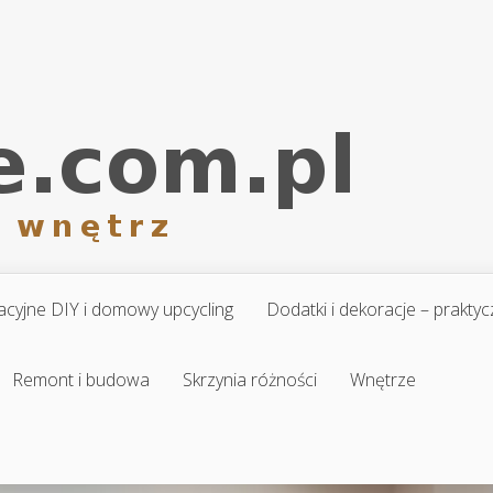
cyjne DIY i domowy upcycling
Dodatki i dekoracje – prakt
Remont i budowa
Skrzynia różności
Wnętrze