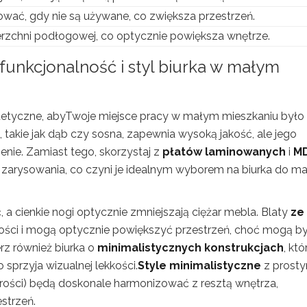
wać, gdy nie są używane, co zwiększa przestrzeń.
erzchni podłogowej, co optycznie powiększa wnętrze.
funkcjonalność i styl biurka w małym
estetyczne, abyTwoje miejsce pracy w małym mieszkaniu było
, takie jak dąb czy sosna, zapewnia wysoką jakość, ale jego
nie. Zamiast tego, skorzystaj z
płatów laminowanych
i
M
na zarysowania, co czyni je idealnym wyborem na biurka do m
ć, a cienkie nogi optycznie zmniejszają ciężar mebla. Blaty
ze
ci i mogą optycznie powiększyć przestrzeń, choć mogą b
rz również biurka o
minimalistycznych konstrukcjach
, któ
sprzyja wizualnej lekkości.
Style minimalistyczne
z prosty
szarości) będą doskonale harmonizować z resztą wnętrza,
strzeń.