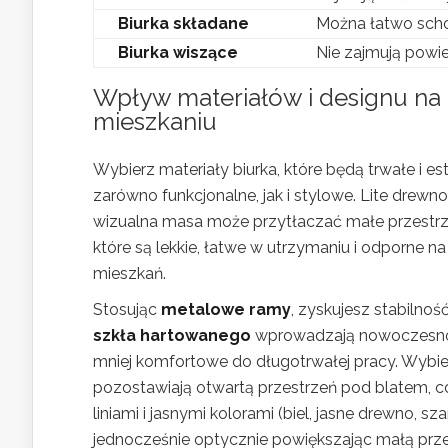
Biurka składane
Można łatwo scho
Biurka wiszące
Nie zajmują powi
Wpływ materiałów i designu na 
mieszkaniu
Wybierz materiały biurka, które będą trwałe i 
zarówno funkcjonalne, jak i stylowe. Lite drewno
wizualna masa może przytłaczać małe przestrze
które są lekkie, łatwe w utrzymaniu i odporne 
mieszkań.
Stosując
metalowe ramy
, zyskujesz stabilnoś
szkła hartowanego
wprowadzają nowoczesnoś
mniej komfortowe do długotrwałej pracy. Wybie
pozostawiają otwartą przestrzeń pod blatem, co 
liniami i jasnymi kolorami (biel, jasne drewno, 
jednocześnie optycznie powiększając małą prze