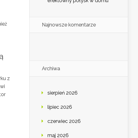
efektowny połysk w domu
nież
Najnowsze komentarze
ą
Archiwa
rku z
awi
sierpień 2026
tor
lipiec 2026
czerwiec 2026
maj 2026