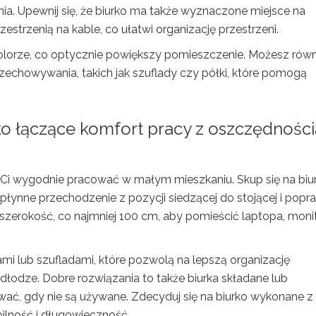
nia. Upewnij się, że biurko ma także wyznaczone miejsce na
estrzenią na kable, co ułatwi organizację przestrzeni.
 kolorze, co optycznie powiększy pomieszczenie. Możesz rów
zechowywania, takich jak szuflady czy półki, które pomogą
o łączące komfort pracy z oszczędności
i Ci wygodnie pracować w małym mieszkaniu. Skup się na biu
 płynne przechodzenie z pozycji siedzącej do stojącej i popr
 szerokość, co najmniej 100 cm, aby pomieścić laptopa, moni
i lub szufladami, które pozwolą na lepszą organizację
odłodze. Dobre rozwiązania to także biurka składane lub
ać, gdy nie są używane. Zdecyduj się na biurko wykonane z
ilność i długowieczność.