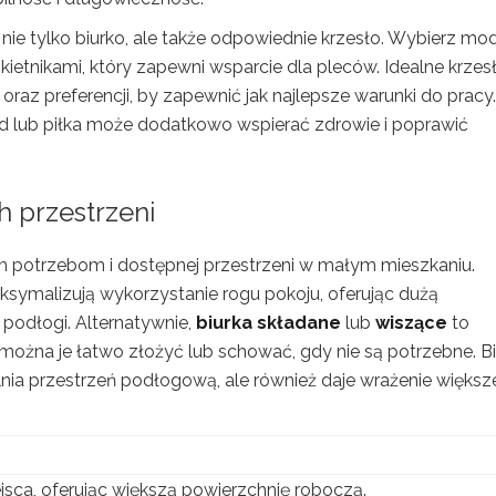
 nie tylko biurko, ale także odpowiednie krzesło. Wybierz mod
tnikami, który zapewni wsparcie dla pleców. Idealne krzes
z preferencji, by zapewnić jak najlepsze warunki do pracy.
d lub piłka może dodatkowo wspierać zdrowie i poprawić
h przestrzeni
im potrzebom i dostępnej przestrzeni w małym mieszkaniu.
aksymalizują wykorzystanie rogu pokoju, oferując dużą
 podłogi. Alternatywnie,
biurka składane
lub
wiszące
to
można je łatwo złożyć lub schować, gdy nie są potrzebne. B
alnia przestrzeń podłogową, ale również daje wrażenie większ
sca, oferując większą powierzchnię roboczą.