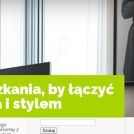
kania, by łączyć
 i stylem
Szukaj:
ego
gonomię z