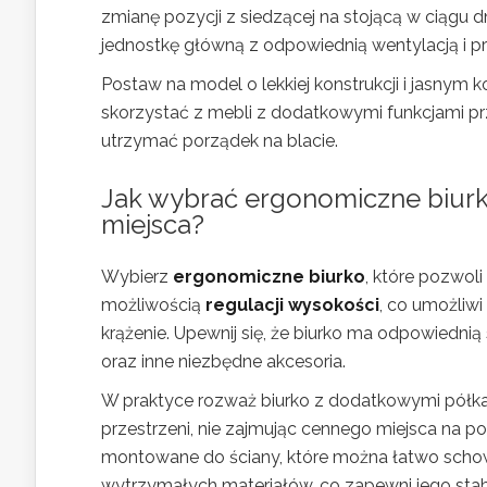
zmianę pozycji z siedzącej na stojącą w ciągu d
jednostkę główną z odpowiednią wentylacją i prz
Postaw na model o lekkiej konstrukcji i jasnym
skorzystać z mebli z dodatkowymi funkcjami pr
utrzymać porządek na blacie.
Jak wybrać ergonomiczne biurk
miejsca?
Wybierz
ergonomiczne biurko
, które pozwol
możliwością
regulacji wysokości
, co umożliwi
krążenie. Upewnij się, że biurko ma odpowiednią
oraz inne niezbędne akcesoria.
W praktyce rozważ biurko z dodatkowymi półkam
przestrzeni, nie zajmując cennego miejsca na p
montowane do ściany, które można łatwo schow
wytrzymałych materiałów, co zapewni jego stab