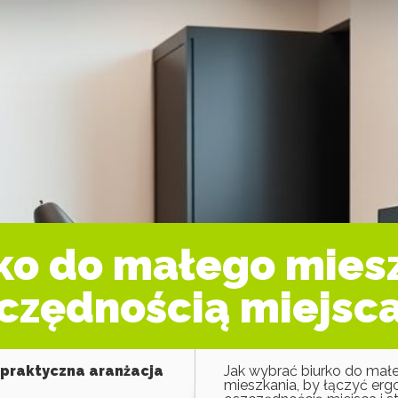
ko do małego miesz
czędnością miejsca
 praktyczna aranżacja
Jak wybrać biurko do mał
mieszkania, by łączyć er