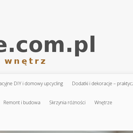
cyjne DIY i domowy upcycling
Dodatki i dekoracje – prakt
Remont i budowa
Skrzynia różności
Wnętrze