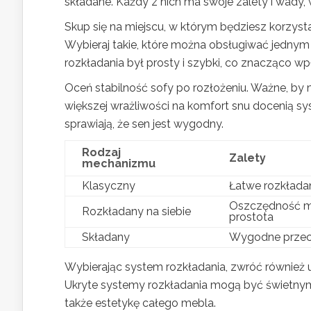
składane. Każdy z nich ma swoje zalety i wady, 
Skup się na miejscu, w którym będziesz korzysta
Wybieraj takie, które można obsługiwać jednym r
rozkładania był prosty i szybki, co znacząco w
Oceń stabilność sofy po rozłożeniu. Ważne, by 
większej wrażliwości na komfort snu docenią sys
sprawiają, że sen jest wygodny.
Rodzaj
Zalety
mechanizmu
Klasyczny
Łatwe rozkładan
Oszczędność mi
Rozkładany na siebie
prostota
Składany
Wygodne prze
Wybierając system rozkładania, zwróć również 
Ukryte systemy rozkładania mogą być świetnym 
także estetykę całego mebla.