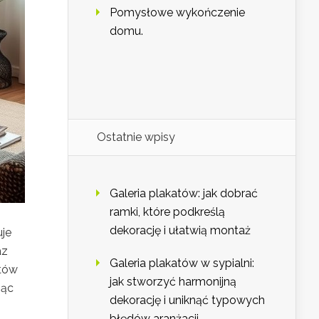
Pomysłowe wykończenie
domu.
Ostatnie wpisy
Galeria plakatów: jak dobrać
ramki, które podkreślą
dekorację i ułatwią montaż
uje
az
Galeria plakatów w sypialni:
któw
jak stworzyć harmonijną
jąc
dekorację i uniknąć typowych
błędów aranżacji