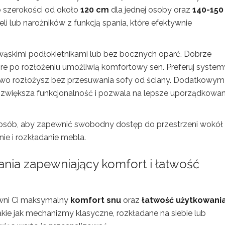
 szerokości od około
120 cm
dla jednej osoby oraz
140-150
lub narożników z funkcją spania, które efektywnie
z wąskimi podłokietnikami lub bez bocznych oparć. Dobrze
tóre po rozłożeniu umożliwią komfortowy sen. Preferuj system
atwo rozłożysz bez przesuwania sofy od ściany. Dodatkowym
 zwiększa funkcjonalność i pozwala na lepsze uporządkowan
posób, aby zapewnić swobodny dostęp do przestrzeni wokół n
ie i rozkładanie mebla.
nia zapewniający komfort i łatwość
ewni Ci maksymalny
komfort snu
oraz
łatwość użytkowani
kie jak mechanizmy klasyczne, rozkładane na siebie lub