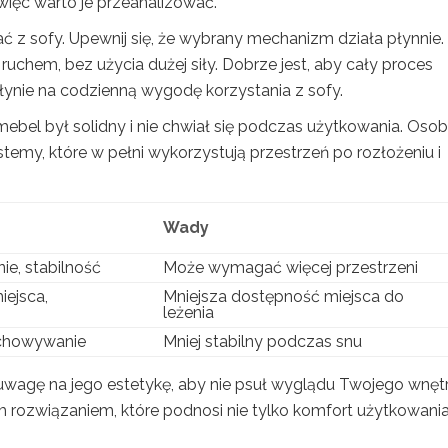
więc warto je przeanalizować.
ć z sofy. Upewnij się, że wybrany mechanizm działa płynnie.
uchem, bez użycia dużej siły. Dobrze jest, aby cały proces
płynie na codzienną wygodę korzystania z sofy.
mebel był solidny i nie chwiał się podczas użytkowania. Oso
temy, które w pełni wykorzystują przestrzeń po rozłożeniu i
Wady
ie, stabilność
Może wymagać więcej przestrzeni
ejsca,
Mniejsza dostępność miejsca do
leżenia
chowywanie
Mniej stabilny podczas snu
uwagę na jego estetykę, aby nie psuł wyglądu Twojego wnętr
rozwiązaniem, które podnosi nie tylko komfort użytkowania,