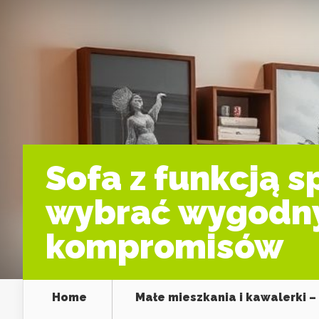
Sofa z funkcją 
wybrać wygodny
kompromisów
Home
Małe mieszkania i kawalerki –