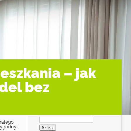
eszkania – jak
del bez
Szukaj:
małego
wygodny i