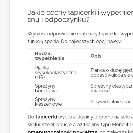
Jakie cechy tapicerki i wypełni
snu i odpoczynku?
Wybierz odpowiednie materiały tapicerki i wype
funkcją spania. Do najlepszych opcji należą:
Rodzaj
Opis
wypełnienia
Pianka
Pianka o dużej gęst
wysokoelastyczna
dopasowująca się do
(HR)
Sprężyny
Sprężyny elastyczn
bonellowe
trwałość.
Sprężyny
Indywidualnie prac
kieszeniowe
Do
tapicerki
wybieraj tkaniny odporne na ście
Welur, szenil, boucle oraz tkaniny typu Monolit
przepuszczalność powietrza
, co zwiększa k