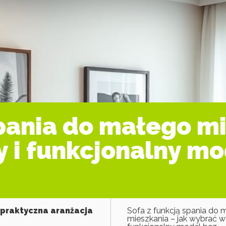
spania do małego mi
 i funkcjonalny mo
 praktyczna aranżacja
Sofa z funkcją spania do 
mieszkania – jak wybrać 