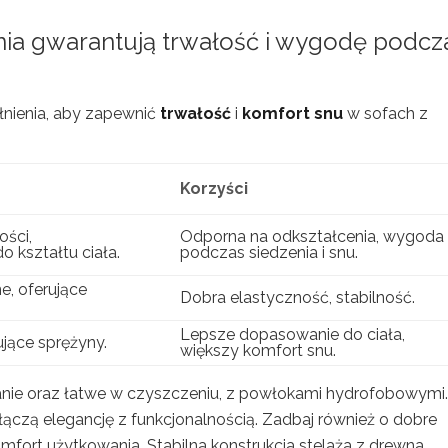
enia gwarantują trwałość i wygodę podcz
łnienia, aby zapewnić
trwałość
i
komfort snu
w sofach z
Korzyści
ości,
Odporna na odkształcenia, wygoda
 kształtu ciała.
podczas siedzenia i snu.
e, oferujące
Dobra elastyczność, stabilność.
Lepsze dopasowanie do ciała,
ujące sprężyny.
większy komfort snu.
ranie oraz łatwe w czyszczeniu, z powłokami hydrofobowymi.
h łączą elegancję z funkcjonalnością. Zadbaj również o dobre
omfort użytkowania. Stabilna konstrukcja stelaża z drewna