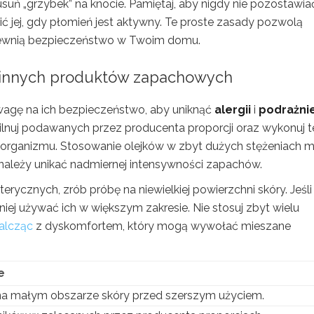
suń „grzybek” na knocie. Pamiętaj, aby nigdy nie pozostawia
ić jej, gdy płomień jest aktywny. Te proste zasady pozwolą
apewnią bezpieczeństwo w Twoim domu.
i innych produktów zapachowych
agę na ich bezpieczeństwo, aby uniknąć
alergii
i
podrażni
pilnuj podawanych przez producenta proporcji oraz wykonuj t
organizmu. Stosowanie olejków w zbyt dużych stężeniach 
należy unikać nadmiernej intensywności zapachów.
ycznych, zrób próbę na niewielkiej powierzchni skóry. Jeśli 
iej używać ich w większym zakresie. Nie stosuj zbyt wielu
alcząc
z dyskomfortem, który mogą wywołać mieszane
e
a małym obszarze skóry przed szerszym użyciem.