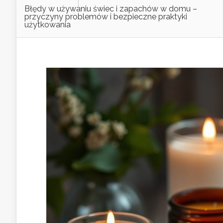
Błędy w używaniu świec i zapachów w domu –
przyczyny problemów i bezpieczne praktyki
użytkowania