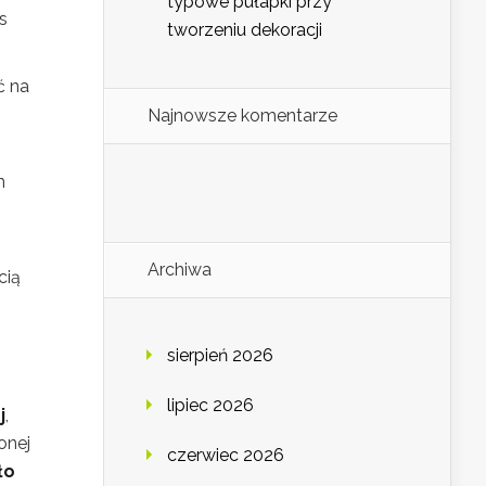
typowe pułapki przy
s
tworzeniu dekoracji
ć na
Najnowsze komentarze
m
Archiwa
cią
sierpień 2026
lipiec 2026
j
,
onej
czerwiec 2026
ło