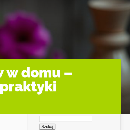
w w domu –
praktyki
Szukaj: