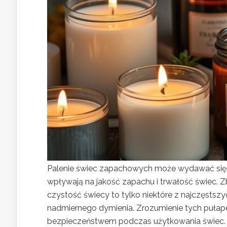
Palenie świec zapachowych może wydawać się p
wpływają na jakość zapachu i trwałość świec. Z
czystość świecy to tylko niektóre z najczęsts
nadmiernego dymienia. Zrozumienie tych pułape
bezpieczeństwem podczas użytkowania świec. 