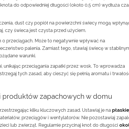
ie knota do odpowiedniej długości (około 0,5 cm) wydłuża cza
czenia, dust czy popiół na powierzchni świecy mogą wpłyną
j, czy świeca jest czysta przed użyciem.
ch o przeciągach. Może to negatywnie wpływać na
ieczeństwo palenia. Zamiast tego, stawiaj świecę w stabilny
pożądane warunki.
 unikając przeciągania zapałki przez wosk. To wprowadza
trzegaj tych zasad, aby cieszyć się pełnią aromatu i trwałoś
 i produktów zapachowych w domu
zestrzegając kilku kluczowych zasad. Ustawiaj je na
płaskie
materiałów, przeciągów i wentylatorów. Nie pozostawiaj zapal
ieci lub zwierząt. Regularnie przycinaj knot do długości
oko