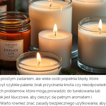
rostym zadaniem, ale wiele osób popełnia błędy, które
byt szybkie palenie, brak przycinania knota czy nieodpowied
zych problemów, które mogą prowadzić do tunelowania lub
k jest kluczowe, aby cieszyć się pełnym aromatem i
Warto również znać zasady bezpiecznego użytkowania, aby