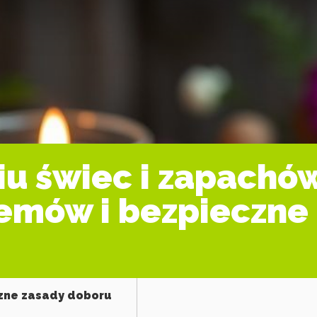
iu świec i zapachó
emów i bezpieczne 
czne zasady doboru