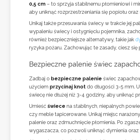
0,5 cm
– to sprzyja stabilnemu płomieniowi i mi
aby uniknąć rozprzestrzeniania się popiołu ora
Unikaj także przesuwania świecy w trakcie jej pa
wypaleniu świecy i ostygnięciu pojemnika, zac
również bezpieczniejsze alternatywy, takie jak
d
ryzyka pożaru. Zachowując te zasady, ciesz s
Bezpieczne palenie świec zapac
Zadbaj o
bezpieczne palenie
świec zapachowy
użyciem
przycinaj knot
do długości 3-5 mm. Um
świecę nie dłużej niż 3-4 godziny, aby uniknąć 
Umieść
świece
na stabilnych, niepalnych powie
czy meble tapicerowane. Unikaj miejsc narażon
palenie oraz zdmuchnięcie płomienia. Po zgaszen
wygaszacza, co pozwoli uniknąć dymienia oraz