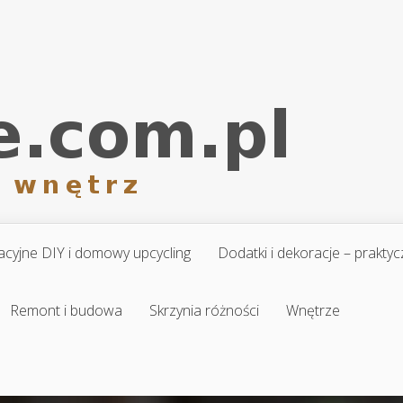
cyjne DIY i domowy upcycling
Dodatki i dekoracje – prakt
Remont i budowa
Skrzynia różności
Wnętrze