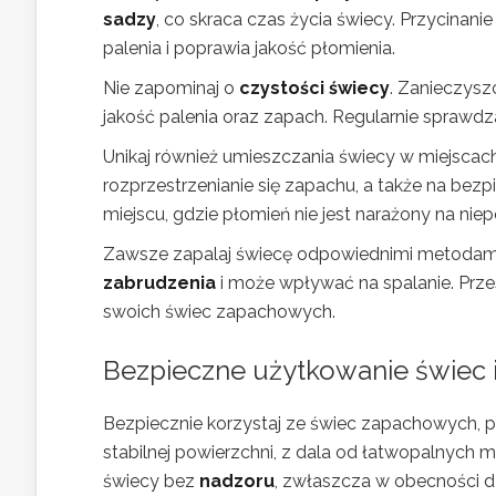
sadzy
, co skraca czas życia świecy. Przycinan
palenia i poprawia jakość płomienia.
Nie zapominaj o
czystości świecy
. Zanieczysz
jakość palenia oraz zapach. Regularnie sprawdza
Unikaj również umieszczania świecy w miejsca
rozprzestrzenianie się zapachu, a także na bezp
miejscu, gdzie płomień nie jest narażony na nie
Zawsze zapalaj świecę odpowiednimi metodami,
zabrudzenia
i może wpływać na spalanie. Przes
swoich świec zapachowych.
Bezpieczne użytkowanie świec
Bezpiecznie korzystaj ze świec zapachowych, pr
stabilnej powierzchni, z dala od łatwopalnych 
świecy bez
nadzoru
, zwłaszcza w obecności dz