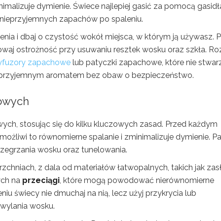
nimalizuje dymienie. Świece najlepiej gasić za pomocą gasidł
z nieprzyjemnych zapachów po spaleniu.
lenia i dbaj o czystość wokół miejsca, w którym ją używasz. 
howaj ostrożność przy usuwaniu resztek wosku oraz szkła. R
yfuzory zapachowe
lub patyczki zapachowe, które nie stwar
ię przyjemnym aromatem bez obaw o bezpieczeństwo.
howych
ch, stosując się do kilku kluczowych zasad. Przed każdym
ożliwi to równomierne spalanie i zminimalizuje dymienie. Pa
przegrzania wosku oraz tunelowania.
rzchniach, z dala od materiałów łatwopalnych, takich jak zas
ych na
przeciągi
, które mogą powodować nierównomierne
iu świecy nie dmuchaj na nią, lecz użyj przykrycia lub
 wylania wosku.