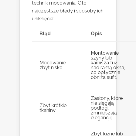
technik mocowania. Oto
najczęstsze błędy i sposoby ich
uniknięcia:
Błąd
Opis
Montowanie
szyny lub
Mocowanie
karnisza tuż
zbyt nisko
nad ramą okna,
co optycznie
obniża sufit.
Zasłony, które
nie sięgają
Zbyt krótkie
podłogi,
tkaniny
zmniejszają
elegancję.
Zbyt luźne lub