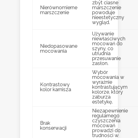
zbyt ciasne
Nierównomierne
marszczenie
marszczenie
powoduje
nieestetyczny
wygląd.
Używanie
niewłaściwych
mocowań do
Niedopasowane
szyny, co
mocowania
utrudnia
przesuwanie
zasłon.
Wybór
mocowania w
wyraźnie
Kontrastowy
kontrastującym
kolor karnisza
kolorze, który
zaburza
estetykę.
Niezapewnienie
regularnego
czyszczenia
Brak
mocowań
konserwacji
prowadzi do
trudności w