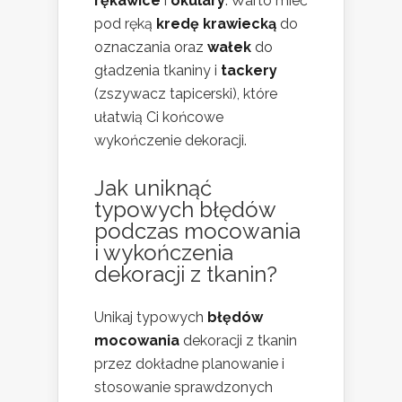
rękawice
i
okulary
. Warto mieć
pod ręką
kredę krawiecką
do
oznaczania oraz
wałek
do
gładzenia tkaniny i
tackery
(zszywacz tapicerski), które
ułatwią Ci końcowe
wykończenie dekoracji.
Jak uniknąć
typowych błędów
podczas mocowania
i wykończenia
dekoracji z tkanin?
Unikaj typowych
błędów
mocowania
dekoracji z tkanin
przez dokładne planowanie i
stosowanie sprawdzonych