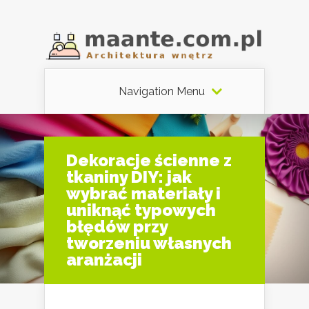
Navigation Menu
Dekoracje ścienne z
tkaniny DIY: jak
wybrać materiały i
uniknąć typowych
błędów przy
tworzeniu własnych
aranżacji