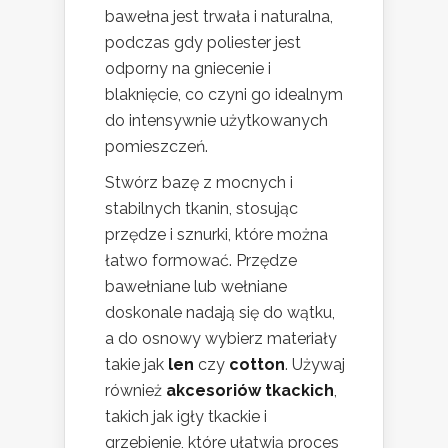
bawełna jest trwała i naturalna,
podczas gdy poliester jest
odporny na gniecenie i
blaknięcie, co czyni go idealnym
do intensywnie użytkowanych
pomieszczeń.
Stwórz bazę z mocnych i
stabilnych tkanin, stosując
przędze i sznurki, które można
łatwo formować. Przędze
bawełniane lub wełniane
doskonale nadają się do wątku,
a do osnowy wybierz materiały
takie jak
len
czy
cotton
. Używaj
również
akcesoriów tkackich
,
takich jak igły tkackie i
grzebienie, które ułatwią proces