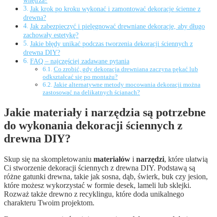
wnętrza?
Jak krok po kroku wykonać i zamontować dekoracje ścienne z
drewna?
Jak zabezpieczyć i pielęgnować drewniane dekoracje, aby długo
zachowały estetykę?
Jakie błędy unikać podczas tworzenia dekoracji ściennych z
drewna DIY?
FAQ – najczęściej zadawane pytania
Co zrobić, gdy dekoracja drewniana zaczyna pękać lub
odkształcać się po montażu?
Jakie alternatywne metody mocowania dekoracji można
zastosować na delikatnych ścianach?
Jakie materiały i narzędzia są potrzebne
do wykonania dekoracji ściennych z
drewna DIY?
Skup się na skompletowaniu
materiałów
i
narzędzi
, które ułatwią
Ci stworzenie dekoracji ściennych z drewna DIY. Podstawą są
różne gatunki drewna, takie jak sosna, dąb, świerk, buk czy jesion,
które możesz wykorzystać w formie desek, lameli lub sklejki.
Rozważ także drewno z recyklingu, które doda unikalnego
charakteru Twoim projektom.