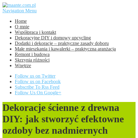
Navigation Menu
Home
O mnie
Współpraca i kontakt
Dekoracyjne DIY i domowy upcycling
Dodatki i dekoracje – praktyczne zasady doboru
Małe mieszkania i kawalerki – praktyczna aranżacja
Remont i budowa
Skrzynia różności
Wnętrze
Follow us on Twitter
Follow us on Facebook
Subscribe To Rss Feed
Follow Us On Google+
Dekoracje ścienne z drewna
DIY: jak stworzyć efektowne
ozdoby bez nadmiernych