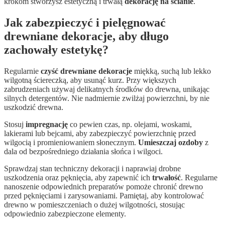
krokom stworzysz estetyczną i trwałą
dekorację na ścianie
.
Jak zabezpieczyć i pielęgnować
drewniane dekoracje, aby długo
zachowały estetykę?
Regularnie
czyść drewniane dekoracje
miękką, suchą lub lekko
wilgotną ściereczką, aby usunąć kurz. Przy większych
zabrudzeniach używaj delikatnych środków do drewna, unikając
silnych detergentów. Nie nadmiernie zwilżaj powierzchni, by nie
uszkodzić drewna.
Stosuj
impregnację
co pewien czas, np. olejami, woskami,
lakierami lub bejcami, aby zabezpieczyć powierzchnię przed
wilgocią i promieniowaniem słonecznym.
Umieszczaj ozdoby
z
dala od bezpośredniego działania słońca i wilgoci.
Sprawdzaj stan techniczny dekoracji i naprawiaj drobne
uszkodzenia oraz pęknięcia, aby zapewnić ich
trwałość
. Regularne
nanoszenie odpowiednich preparatów pomoże chronić drewno
przed pęknięciami i zarysowaniami. Pamiętaj, aby kontrolować
drewno w pomieszczeniach o dużej wilgotności, stosując
odpowiednio zabezpieczone elementy.