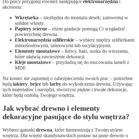
Do pracy przygotuj również następujące
elektronarzędzia
i
akcesoria:
Wkrętarka
– niezbędna do montażu desek; zainwestuj w
solidne wkręty.
Papiery ścierne
– różne gradacje pomogą Ci wygładzić
powierzchnię drewna.
Elektronarzędzia szlifierskie
– wybierz między szlifierkami
mimośrodowymi, taśmowymi lub oscylacyjnymi.
Elementy montażowe
– listwy, haki, uszka do wieszania,
które ułatwią zawieszenie dekoracji.
Kleje montażowe
– przydadzą się do mocowania lameli z
MDF.
Na koniec nie zapomnij o zabezpieczeniu swoich prac – potrzebne
będą
lakiery
,
bejce
lub
farby
do wykończenia drewna. Używając
tych materiałów i narzędzi, stworzysz piękne i trwałe dekoracje,
które będą ozdobą Twojego wnętrza.
Jak wybrać drewno i elementy
dekoracyjne pasujące do stylu wnętrza?
Wybierz gatunki
drewna
, które harmonizują z Twoim stylem
wnętrza. Dla wnętrz skandynawskich postaw na jasne drewno o