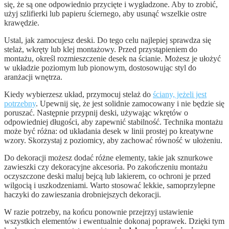
się, że są one odpowiednio przycięte i wygładzone. Aby to zrobić,
użyj szlifierki lub papieru ściernego, aby usunąć wszelkie ostre
krawędzie.
Ustal, jak zamocujesz deski. Do tego celu najlepiej sprawdza się
stelaż, wkręty lub klej montażowy. Przed przystąpieniem do
montażu, określ rozmieszczenie desek na ścianie. Możesz je ułożyć
w układzie poziomym lub pionowym, dostosowując styl do
aranżacji wnętrza.
Kiedy wybierzesz układ, przymocuj stelaż do
ściany, jeżeli jest
potrzebny
. Upewnij się, że jest solidnie zamocowany i nie będzie się
poruszać. Następnie przypnij deski, używając wkrętów o
odpowiedniej długości, aby zapewnić stabilność. Technika montażu
może być różna: od układania desek w linii prostej po kreatywne
wzory. Skorzystaj z poziomicy, aby zachować równość w ułożeniu.
Do dekoracji możesz dodać różne elementy, takie jak sznurkowe
zawieszki czy dekoracyjne akcesoria. Po zakończeniu montażu
oczyszczone deski maluj bejcą lub lakierem, co ochroni je przed
wilgocią i uszkodzeniami. Warto stosować lekkie, samoprzylepne
haczyki do zawieszania drobniejszych dekoracji.
W razie potrzeby, na końcu ponownie przejrzyj ustawienie
wszystkich elementów i ewentualnie dokonaj poprawek. Dzięki tym