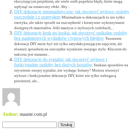
ekscytującym projektem, ale wiele osób popełnia błędy, które mogą
wpłynąć na ostateczny efekt. Aby...
DIY dekoracje minimalistyczne: jak stworzyć stylowe ozdoby
oszczędnie i z pomysłem
Minimalizm w dekoracjach to nie tylko
estetyka, ale także sposób na oszczędność i kreatywne wykorzystanie
dostępnych materiałów. Jeśli marzysz o stylowych ozdobach,...
DIY dekoracje krok po kroku: jak stworzyć unikalne ozdoby
bez nadmiernych wydatków i typowych błędów
Tworzenie
dekoracji DIY może być nie tylko satysfakcjonującym zajęciem, ale
również sposobem na oszczędne wyrażenie swojego stylu. Kluczem do
sukcesu jest staranne...
DIY dekoracje do sypialni: jak stworzyć stylowe i
funkcjonalne ozdoby bez dużych kosztów
Szukasz sposobów na
ożywienie swojej sypialni, nie wydając fortuny? Możesz stworzyć
stylowe i funkcjonalne dekoracje DIY, które nie tylko wzbogacą
przestrzeń, ale...
Author:
maante.com.pl
Szukaj: