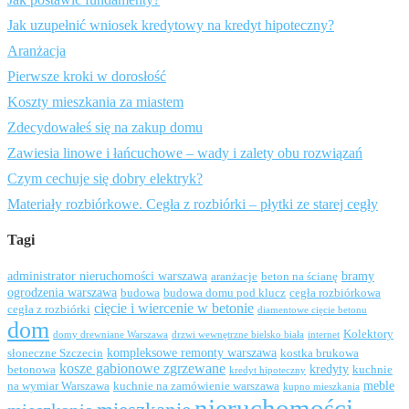
Jak uzupełnić wniosek kredytowy na kredyt hipoteczny?
Aranżacja
Pierwsze kroki w dorosłość
Koszty mieszkania za miastem
Zdecydowałeś się na zakup domu
Zawiesia linowe i łańcuchowe – wady i zalety obu rozwiązań
Czym cechuje się dobry elektryk?
Materiały rozbiórkowe. Cegła z rozbiórki – płytki ze starej cegły
Tagi
administrator nieruchomości warszawa
bramy
aranżacje
beton na ścianę
ogrodzenia warszawa
budowa
budowa domu pod klucz
cegła rozbiórkowa
cięcie i wiercenie w betonie
cegła z rozbiórki
diamentowe cięcie betonu
dom
Kolektory
domy drewniane Warszawa
drzwi wewnętrzne bielsko biała
internet
kompleksowe remonty warszawa
słoneczne Szczecin
kostka brukowa
kosze gabionowe zgrzewane
kredyty
betonowa
kuchnie
kredyt hipoteczny
meble
na wymiar Warszawa
kuchnie na zamówienie warszawa
kupno mieszkania
nieruchomości