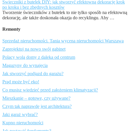
Świeczniki z butelek DIY: jak stworzyć efektowną dekorację krok
po kroku i bez zbędnych kosztów
Tworzenie świeczników z butelek to nie tylko sposób na efektowną
dekorację, ale także doskonała okazja do recyklingu. Aby …
Remonty
Sprzedaż nieruchomości. Tania wycena nieruchomości Warszawa
Zaprojektuj na nowo swój gabinet
Polacy wolą domy z daleka od centrum
Magazyny do wynajęcia
Jak stworzyć podjazd do garażu?
Prąd może być eko!
Co musisz wiedzieć przed założeniem klimatyzacji?
Mieszkanie – gotowe, czy używane?
Czym tak naprawdę jest architektura?
Jaki garaż wybrać?
Kupno nieruchomości
Jak postawić fundamenty?