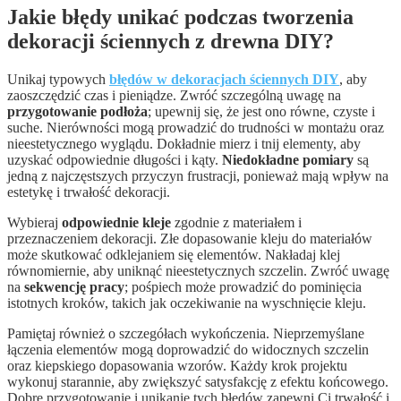
Jakie błędy unikać podczas tworzenia
dekoracji ściennych z drewna DIY?
Unikaj typowych
błędów w dekoracjach ściennych DIY
, aby
zaoszczędzić czas i pieniądze. Zwróć szczególną uwagę na
przygotowanie podłoża
; upewnij się, że jest ono równe, czyste i
suche. Nierówności mogą prowadzić do trudności w montażu oraz
nieestetycznego wyglądu. Dokładnie mierz i tnij elementy, aby
uzyskać odpowiednie długości i kąty.
Niedokładne pomiary
są
jedną z najczęstszych przyczyn frustracji, ponieważ mają wpływ na
estetykę i trwałość dekoracji.
Wybieraj
odpowiednie kleje
zgodnie z materiałem i
przeznaczeniem dekoracji. Złe dopasowanie kleju do materiałów
może skutkować odklejaniem się elementów. Nakładaj klej
równomiernie, aby uniknąć nieestetycznych szczelin. Zwróć uwagę
na
sekwencję pracy
; pośpiech może prowadzić do pominięcia
istotnych kroków, takich jak oczekiwanie na wyschnięcie kleju.
Pamiętaj również o szczegółach wykończenia. Nieprzemyślane
łączenia elementów mogą doprowadzić do widocznych szczelin
oraz kiepskiego dopasowania wzorów. Każdy krok projektu
wykonuj starannie, aby zwiększyć satysfakcję z efektu końcowego.
Dobre przygotowanie i unikanie tych błędów zapewni Ci trwałość i