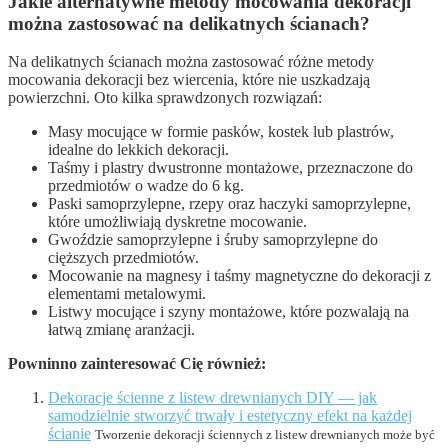
Jakie alternatywne metody mocowania dekoracji
można zastosować na delikatnych ścianach?
Na delikatnych ścianach można zastosować różne metody
mocowania dekoracji bez wiercenia, które nie uszkadzają
powierzchni. Oto kilka sprawdzonych rozwiązań:
Masy mocujące w formie pasków, kostek lub plastrów,
idealne do lekkich dekoracji.
Taśmy i plastry dwustronne montażowe, przeznaczone do
przedmiotów o wadze do 6 kg.
Paski samoprzylepne, rzepy oraz haczyki samoprzylepne,
które umożliwiają dyskretne mocowanie.
Gwoździe samoprzylepne i śruby samoprzylepne do
cięższych przedmiotów.
Mocowanie na magnesy i taśmy magnetyczne do dekoracji z
elementami metalowymi.
Listwy mocujące i szyny montażowe, które pozwalają na
łatwą zmianę aranżacji.
Powninno zainteresować Cię również:
Dekoracje ścienne z listew drewnianych DIY — jak
samodzielnie stworzyć trwały i estetyczny efekt na każdej
ścianie
Tworzenie dekoracji ściennych z listew drewnianych może być