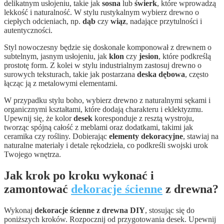
delikatnym usłojeniu, takie jak
sosna
lub
świerk
, które wprowadzą
lekkość i naturalność. W stylu rustykalnym wybierz drewno o
ciepłych odcieniach, np.
dąb
czy
wiąz
, nadające przytulności i
autentyczności.
Styl nowoczesny będzie się doskonale komponował z drewnem o
subtelnym, jasnym usłojeniu, jak
klon
czy
jesion
, które podkreślą
prostotę form. Z kolei w stylu industrialnym zastosuj drewno o
surowych teksturach, takie jak postarzana
deska dębowa
, często
łącząc ją z metalowymi elementami.
W przypadku stylu boho, wybierz drewno z naturalnymi sękami i
organicznymi kształtami, które dodają charakteru i eklektyzmu.
Upewnij się, że kolor
desek
koresponduje z resztą wystroju,
tworząc spójną całość z meblami oraz dodatkami, takimi jak
ceramika czy rośliny. Dobierając
elementy dekoracyjne
, stawiaj na
naturalne materiały i detale rękodzieła, co podkreśli swojski urok
Twojego wnętrza.
Jak krok po kroku wykonać i
zamontować
dekoracje ścienne
z drewna?
Wykonaj
dekoracje ścienne z drewna DIY
, stosując się do
poniższych kroków. Rozpocznij od przygotowania desek. Upewnij