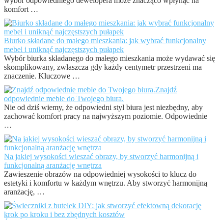
wybór odpowiedniego dewelopera może znacząco wpłynąć na
komfort …
Biurko składane do małego mieszkania: jak wybrać funkcjonalny
mebel i uniknąć najczęstszych pułapek
Wybór biurka składanego do małego mieszkania może wydawać się
skomplikowany, zwłaszcza gdy każdy centymetr przestrzeni ma
znaczenie. Kluczowe …
Znajdź
odpowiednie meble do Twojego biura.
Nie od dziś wiemy, że odpowiedni styl biura jest niezbędny, aby
zachować komfort pracy na najwyższym poziomie. Odpowiednie
…
Na jakiej wysokości wieszać obrazy, by stworzyć harmonijną i
funkcjonalną aranżację wnętrza
Zawieszenie obrazów na odpowiedniej wysokości to klucz do
estetyki i komfortu w każdym wnętrzu. Aby stworzyć harmonijną
aranżację, …