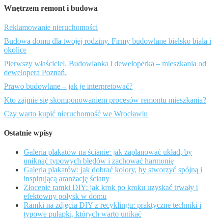
Wnętrzem remont i budowa
Reklamowanie nieruchomości
Budowa domu dla twojej rodziny. Firmy budowlane bielsko biała i
okolice
Pierwszy właściciel. Budowlanka i deweloperka – mieszkania od
dewelopera Poznań.
Prawo budowlane – jak je interpretować?
Kto zajmie się skomponowaniem procesów remontu mieszkania?
Czy warto kupić nieruchomość we Wrocławiu
Ostatnie wpisy
Galeria plakatów na ścianie: jak zaplanować układ, by
uniknąć typowych błędów i zachować harmonię
Galeria plakatów: jak dobrać kolory, by stworzyć spójną i
inspirującą aranżację ściany
Złocenie ramki DIY: jak krok po kroku uzyskać trwały i
efektowny połysk w domu
Ramki na zdjęcia DIY z recyklingu: praktyczne techniki i
typowe pułapki, których warto unikać