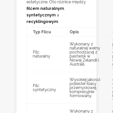
estetyczne. Oto różnice między
filcem naturalnym
,
syntetycznym
a
recyklingowym
:
Typ Filcu
Opis
Wykonany z
naturalnej wełny
Filc
pochodzącej z
naturalny
pastwisk w
Nowej Zelandii i
Australii.
Wysokiej jakości
poliester klasy
Filc
przemysłowej,
syntetyczny
kompresyjnie
formowany.
Wykonany z