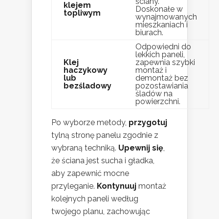
ściany.
klejem
Doskonałe w
topliwym
wynajmowanych
mieszkaniach i
biurach.
Odpowiedni do
lekkich paneli,
Klej
zapewnia szybki
haczykowy
montaż i
lub
demontaż bez
bezśladowy
pozostawiania
śladów na
powierzchni.
Po wyborze metody,
przygotuj
tylną stronę panelu zgodnie z
wybraną techniką.
Upewnij się
,
że ściana jest sucha i gładka,
aby zapewnić mocne
przyleganie.
Kontynuuj
montaż
kolejnych paneli według
twojego planu, zachowując