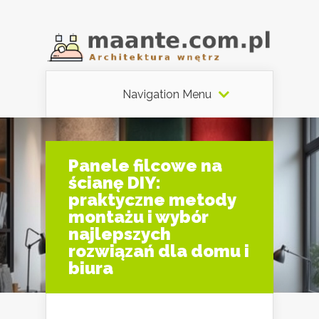
Navigation Menu
Panele filcowe na
ścianę DIY:
praktyczne metody
montażu i wybór
najlepszych
rozwiązań dla domu i
biura