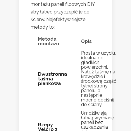
montażu paneli filcowych DIY,
aby łatwo przyczepić je do
ściany. Najefektywniejsze
metody to:
Metoda
Opis
montażu
Prosta w użyciu,
idealna do
gładkich
powierzchni.
Nałóż taśmę na
Dwustronna
krawędzie i
taśma
środkową część
piankowa
tylnej strony
panelu, a
następnie
mocno dociśnij
do ściany.
Umożliwiają
łatwą wymianę
paneli bez
Rzepy
uszkadzania
Velcro z