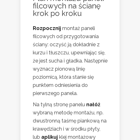
filcowych na ścianę
krok po kroku
Rozpocznij
montaż paneli
filcowych od przygotowania
ściany: oczyść ją dokładnie z
kurzu i tłuszczu, upewniając się,
że jest sucha i gładka. Następnie
wyznacz pionową linię
poziomicą, która stanie się
punktem odniesienia do
pierwszego panela.
Na tylną stronę panelu
nałóż
wybraną metodę montażu, np.
dwustronną taśmę piankową na
krawędziach i w środku płyty,
lub
aplikuj
klej montażowy