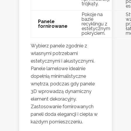
po
trójkąty.
es
Pokoje na
St
bazie
w
Panele
recyklingu z
pr
fornirowane
estetycznym
ła
pokryciem.
mo
Wybierz panele zgodnie z
własnymi potrzebami
estetycznymi i akustycznymi.
Panele lamelowe idealnie
dopełnią minimalistyczne
wnętrza, podczas gdy panele
3D wprowadzą dynamiczny
element dekoracyjny.
Zastosowanie fornirowanych
paneli doda elegancji i ciepła w
każdym pomieszczeniu.