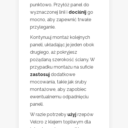
punktowo. Przyłóż panel do
wyznaczonej linii i
dociśnij
go
mocno, aby zapewnić trwałe
przyleganie.
Kontynuuj montaż kolejnych
paneli, układając je jeden obok
drugiego, aż pokryjesz
pożądaną szerokość ściany. W
przypadku montażu na suficie
zastosuj
dodatkowe
mocowania, takie jak śruby
montażowe, aby zapobiec
ewentualnemu odpadnięciu
paneli.
W razie potrzeby
użyj
rzepów
Velcro z klejem topliwym dla