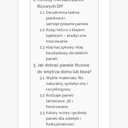
filcowych DIY
Dwustronna taśma
piankowa i
samoprzylepne panele
Rzep Velcro z klejem
topliwym – elastyczne
mocowanie
Klej haczykowy i klej
bezśladowy do lekkich
paneli
Jak dobrać panele filcowe
do wnętrza domu lub biura?
Wybór materiału: filc
naturalny, syntetyczny i
recyklingowy
Rodzaje paneli:
lamelowe, 3D i
fornirowane
Kolory, wzory i grubość
paneli dla estetyki i
funkcjonalności