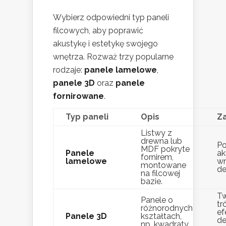
Wybierz odpowiedni typ paneli
filcowych, aby poprawić
akustykę i estetykę swojego
wnętrza. Rozważ trzy popularne
rodzaje:
panele lamelowe
,
panele 3D
oraz
panele
fornirowane
.
Typ paneli
Opis
Z
Listwy z
drewna lub
Po
MDF pokryte
Panele
ak
fornirem,
lamelowe
wn
montowane
de
na filcowej
bazie.
T
Panele o
tr
różnorodnych
ef
Panele 3D
kształtach,
de
np. kwadraty,