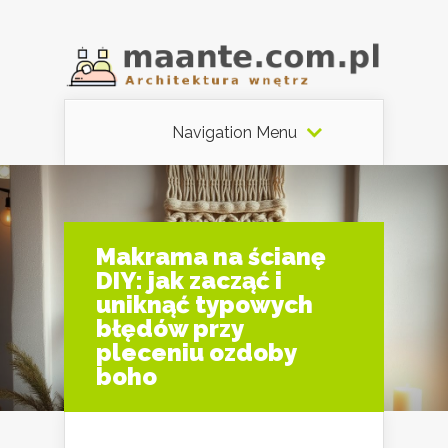
Navigation Menu
Makrama na ścianę
DIY: jak zacząć i
uniknąć typowych
błędów przy
pleceniu ozdoby
boho