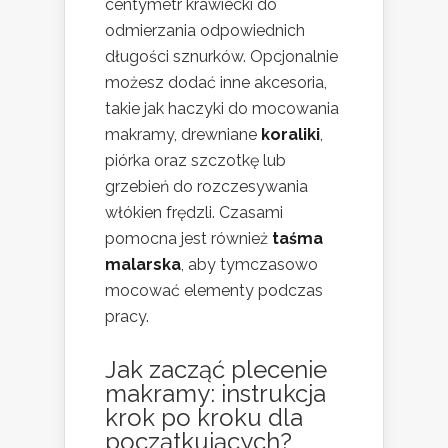
centymetr krawiecki do
odmierzania odpowiednich
długości sznurków. Opcjonalnie
możesz dodać inne akcesoria,
takie jak haczyki do mocowania
makramy, drewniane
koraliki
,
piórka oraz szczotkę lub
grzebień do rozczesywania
włókien frędzli. Czasami
pomocna jest również
taśma
malarska
, aby tymczasowo
mocować elementy podczas
pracy.
Jak zacząć plecenie
makramy: instrukcja
krok po kroku dla
początkujących?