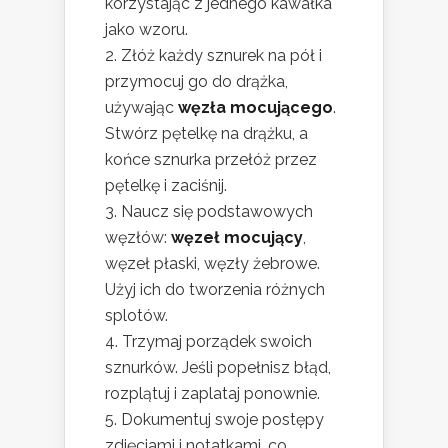
korzystając z jednego kawałka
jako wzoru.
Złóż każdy sznurek na pół i
przymocuj go do drążka,
używając
węzła mocującego
.
Stwórz pętelkę na drążku, a
końce sznurka przełóż przez
pętelkę i zaciśnij.
Naucz się podstawowych
węzłów:
węzeł mocujący
,
węzeł płaski, węzły żebrowe.
Użyj ich do tworzenia różnych
splotów.
Trzymaj porządek swoich
sznurków. Jeśli popełnisz błąd,
rozplątuj i zaplataj ponownie.
Dokumentuj swoje postępy
zdjęciami i notatkami, co