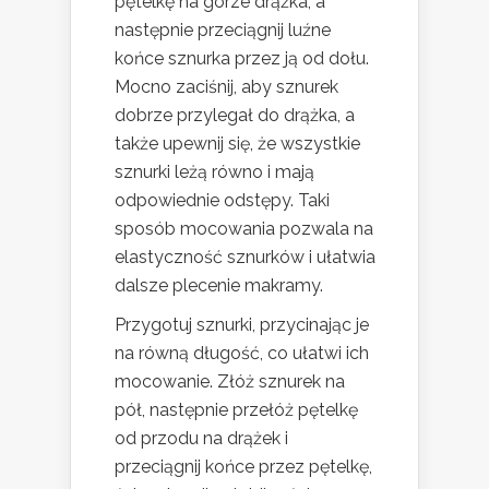
pętelkę na górze drążka, a
następnie przeciągnij luźne
końce sznurka przez ją od dołu.
Mocno zaciśnij, aby sznurek
dobrze przylegał do drążka, a
także upewnij się, że wszystkie
sznurki leżą równo i mają
odpowiednie odstępy. Taki
sposób mocowania pozwala na
elastyczność sznurków i ułatwia
dalsze plecenie makramy.
Przygotuj sznurki, przycinając je
na równą długość, co ułatwi ich
mocowanie. Złóż sznurek na
pół, następnie przełóż pętelkę
od przodu na drążek i
przeciągnij końce przez pętelkę,