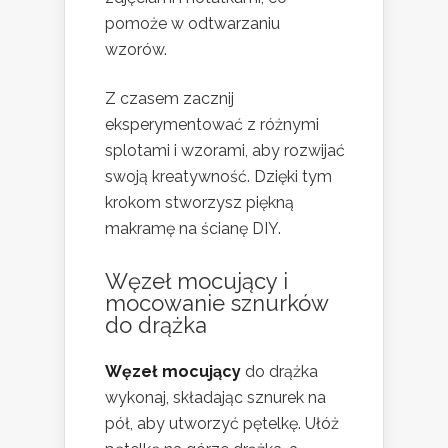
pomoże w odtwarzaniu
wzorów.
Z czasem zacznij
eksperymentować z różnymi
splotami i wzorami, aby rozwijać
swoją kreatywność. Dzięki tym
krokom stworzysz piękną
makramę na ścianę DIY.
Węzeł mocujący i
mocowanie sznurków
do drążka
Węzeł mocujący
do drążka
wykonaj, składając sznurek na
pół, aby utworzyć pętelkę. Ułóż