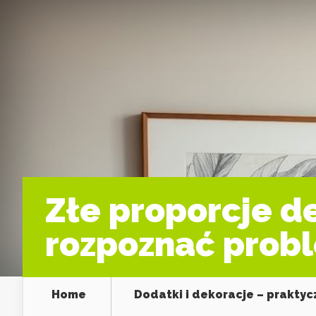
Złe proporcje d
rozpoznać probl
Home
Dodatki i dekoracje – prakty