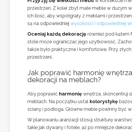
Przyjrzyj się wielkości mebli
w kontekście met
przestrzeń. Z kolei zbyt małe meble w dużym 
ich ilość, aby współgrały z meblami i przestrzeni
są na odpowiedniej
wysokości i odpowiedniej wi
Oceniaj każdą dekorację
również pod kątem fu
stole może ograniczać jego użytkowość. Zachowa
także było praktyczne i komfortowe. Przy złych
przestrzeni.
Jak
poprawić harmonię wnętrza
dekoracji na meblach?
Aby poprawić
harmonię
wnętrza, skoncentruj 
meblach. Na początku ustal
kolorystykę
bazową
ściany i podłoga. Główne meble powinny być w 
W planowaniu aranżacji stosuj strukturę warstw
takie jak dywany i fotele, aż po mniejsze dekor