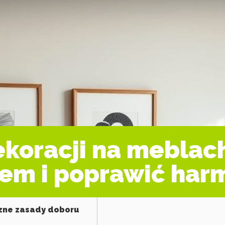
ekoracji na meblach
em i poprawić har
czne zasady doboru