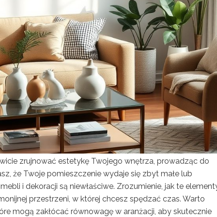
owicie zrujnować estetykę Twojego wnętrza, prowadząc do
asz, że Twoje pomieszczenie wydaje się zbyt małe lub
 mebli i dekoracji są niewłaściwe. Zrozumienie, jak te element
monijnej przestrzeni, w której chcesz spędzać czas. Warto
które mogą zakłócać równowagę w aranżacji, aby skutecznie