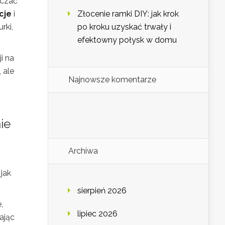
aczać
cje
i
Złocenie ramki DIY: jak krok
rki,
po kroku uzyskać trwały i
efektowny połysk w domu
i na
 ale
Najnowsze komentarze
ie
Archiwa
jak
sierpień 2026
,
lipiec 2026
ając