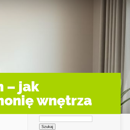
 – jak
monię wnętrza
Szukaj: