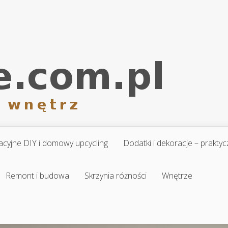
cyjne DIY i domowy upcycling
Dodatki i dekoracje – prakt
Remont i budowa
Skrzynia różności
Wnętrze