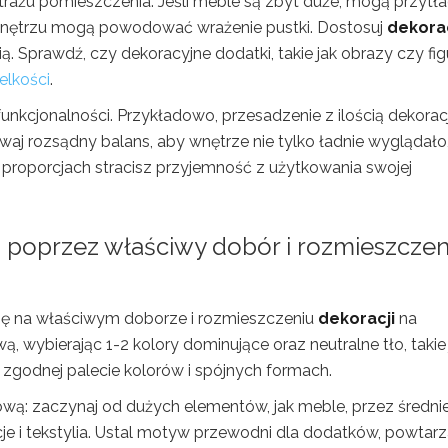
rażu pomieszczenia. Jeśli meble są zbyt duże, mogą przytł
wnętrzu mogą powodować wrażenie pustki. Dostosuj
dekora
ą. Sprawdź, czy dekoracyjne dodatki, takie jak obrazy czy figu
elkości
.
nkcjonalności. Przykładowo, przesadzenie z ilością dekoracj
j rozsądny balans, aby wnętrze nie tylko ładnie wyglądało,
 proporcjach stracisz przyjemność z użytkowania swojej
 poprzez właściwy dobór
i rozmieszczen
się na właściwym doborze i rozmieszczeniu
dekoracji
na
, wybierając 1-2 kolory dominujące oraz neutralne tło, takie 
zgodnej palecie kolorów i spójnych formach.
ową: zaczynaj od dużych elementów, jak meble, przez średnie
acje i tekstylia. Ustal motyw przewodni dla dodatków, powtarz