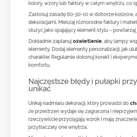
kolory, wzory lub faktury w całym wnętrzu, co 
Zastosuj zasadę 60-30-10 w doborze kolorów
dekoracjami. Mieszaj różnorodne faktury i mat
służyć jako spajający element stylu – powtarza
Dokładnie zaplanuj
oświetlenie
, aby lampy ws
elementy. Dodaj elementy personalizacji, jak ul
charakter. Regularnie dokonuj korekt i eksperym
komfortu.
Najczęstsze błędy i pułapki przy
unikać
Unikaj nadmiaru dekoracji, który prowadzi do
ch
że przestrzeń wydaje się zagracona i nieprzyj
rzeczywiście przyciągają wzrok i mają znaczen
przytłaczały one wnętrza.