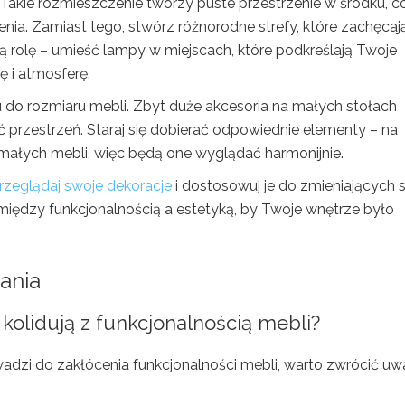
 Takie rozmieszczenie tworzy puste przestrzenie w środku, c
ia. Zamiast tego, stwórz różnorodne strefy, które zachęcaj
wą rolę – umieść lampy w miejscach, które podkreślają Twoje
 i atmosferę.
 do rozmiaru mebli. Zbyt duże akcesoria na małych stołach
 przestrzeń. Staraj się dobierać odpowiednie elementy – na
o małych mebli, więc będą one wyglądać harmonijnie.
rzeglądaj swoje dekoracje
i dostosowuj je do zmieniających s
między funkcjonalnością a estetyką, by Twoje wnętrze było
ania
 kolidują z funkcjonalnością mebli?
wadzi do zakłócenia funkcjonalności mebli, warto zwrócić u