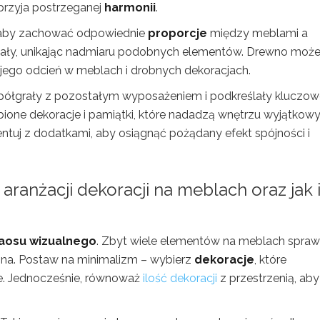
sprzyja postrzeganej
harmonii
.
, aby zachować odpowiednie
proporcje
między meblami a
eriały, unikając nadmiaru podobnych elementów. Drewno moż
j jego odcień w meblach i drobnych dekoracjach.
półgrały z pozostałym wyposażeniem i podkreślały kluczow
ubione dekoracje i pamiątki, które nadadzą wnętrzu wyjątkow
entuj z dodatkami, aby osiągnąć pożądany efekt spójności i
 aranżacji dekoracji na meblach oraz jak 
aosu wizualnego
. Zbyt wiele elementów na meblach sprawi
emna. Postaw na minimalizm – wybierz
dekoracje
, które
ie. Jednocześnie, równoważ
ilość dekoracji
z przestrzenią, aby