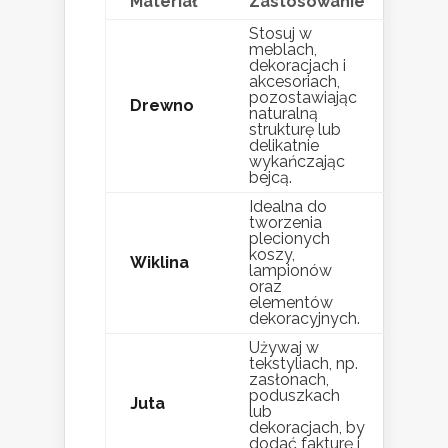
Materiał
Zastosowanie
Stosuj w
meblach,
dekoracjach i
akcesoriach,
pozostawiając
Drewno
naturalną
strukturę lub
delikatnie
wykańczając
bejcą.
Idealna do
tworzenia
plecionych
koszy,
Wiklina
lampionów
oraz
elementów
dekoracyjnych.
Używaj w
tekstyliach, np.
zasłonach,
poduszkach
Juta
lub
dekoracjach, by
dodać fakturę i