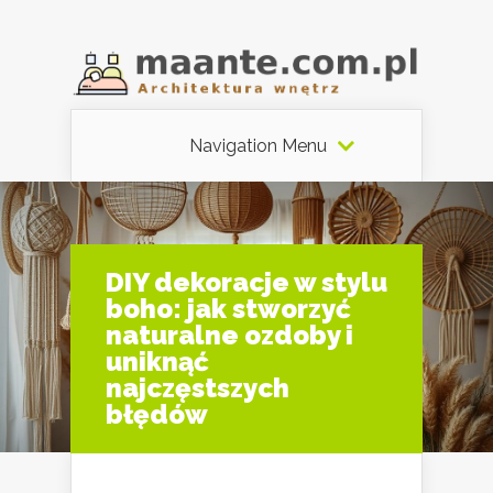
Navigation Menu
DIY dekoracje w stylu
boho: jak stworzyć
naturalne ozdoby i
uniknąć
najczęstszych
błędów