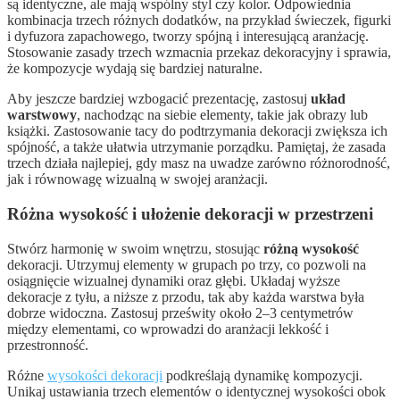
są identyczne, ale mają wspólny styl czy kolor. Odpowiednia
kombinacja trzech różnych dodatków, na przykład świeczek, figurki
i dyfuzora zapachowego, tworzy spójną i interesującą aranżację.
Stosowanie zasady trzech wzmacnia przekaz dekoracyjny i sprawia,
że kompozycje wydają się bardziej naturalne.
Aby jeszcze bardziej wzbogacić prezentację, zastosuj
układ
warstwowy
, nachodząc na siebie elementy, takie jak obrazy lub
książki. Zastosowanie tacy do podtrzymania dekoracji zwiększa ich
spójność, a także ułatwia utrzymanie porządku. Pamiętaj, że zasada
trzech działa najlepiej, gdy masz na uwadze zarówno różnorodność,
jak i równowagę wizualną w swojej aranżacji.
Różna wysokość i ułożenie dekoracji w przestrzeni
Stwórz harmonię w swoim wnętrzu, stosując
różną wysokość
dekoracji. Utrzymuj elementy w grupach po trzy, co pozwoli na
osiągnięcie wizualnej dynamiki oraz głębi. Układaj wyższe
dekoracje z tyłu, a niższe z przodu, tak aby każda warstwa była
dobrze widoczna. Zastosuj prześwity około 2–3 centymetrów
między elementami, co wprowadzi do aranżacji lekkość i
przestronność.
Różne
wysokości dekoracji
podkreślają dynamikę kompozycji.
Unikaj ustawiania trzech elementów o identycznej wysokości obok