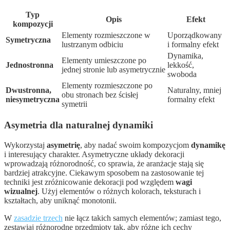
Typ
Opis
Efekt
kompozycji
Elementy rozmieszczone w
Uporządkowany
Symetryczna
lustrzanym odbiciu
i formalny efekt
Dynamika,
Elementy umieszczone po
Jednostronna
lekkość,
jednej stronie lub asymetrycznie
swoboda
Elementy rozmieszczone po
Dwustronna,
Naturalny, mniej
obu stronach bez ścisłej
niesymetryczna
formalny efekt
symetrii
Asymetria dla naturalnej dynamiki
Wykorzystaj
asymetrię
, aby nadać swoim kompozycjom
dynamikę
i interesujący charakter. Asymetryczne układy dekoracji
wprowadzają różnorodność, co sprawia, że aranżacje stają się
bardziej atrakcyjne. Ciekawym sposobem na zastosowanie tej
techniki jest zróżnicowanie dekoracji pod względem
wagi
wizualnej
. Użyj elementów o różnych kolorach, teksturach i
kształtach, aby uniknąć monotonii.
W
zasadzie trzech
nie łącz takich samych elementów; zamiast tego,
zestawiaj różnorodne przedmioty tak, aby różne ich cechy