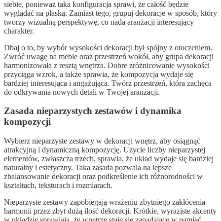
siebie, ponieważ taka konfiguracja sprawi, że całość będzie
wyglądać na płaską. Zamiast tego, grupuj dekoracje w sposób, który
tworzy wizualną perspektywę, co nada aranżacji interesujący
charakter.
Dbaj o to, by wybór wysokości dekoracji był spójny z otoczeniem.
Zwróć uwagę na meble oraz przestrzeń wokół, aby grupa dekoracji
harmonizowała z resztą wnętrza. Dobre zróżnicowanie wysokości
przyciąga wzrok, a także sprawia, że kompozycja wydaje się
bardziej interesująca i angażująca. Twórz przestrzeń, która zachęca
do odkrywania nowych detali w Twojej aranżacji.
Zasada nieparzystych zestawów i dynamika
kompozycji
Wybierz nieparzyste zestawy w dekoracji wnętrz, aby osiągnąć
atrakcyjną i dynamiczną kompozycję. Użycie liczby nieparzystej
elementów, zwłaszcza trzech, sprawia, że układ wydaje się bardziej
naturalny i estetyczny. Taka zasada pozwala na lepsze
zbalansowanie dekoracji oraz podkreślenie ich różnorodności w
kształtach, teksturach i rozmiarach.
Nieparzyste zestawy zapobiegają wrażeniu zbytniego zakłócenia
harmonii przez zbyt dużą ilość dekoracji. Krótkie, wyraziste akcenty
w układzie sprawiają, że wnętrze staje się zapadające w pamięć,