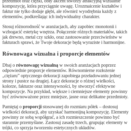
przedmiot oraz ciężki, obły akcent stworzy atrakcyjną wizualnie
kompozycję, która przyciągnie uwagę. Urozmaicenie kształtów i
faktur nie tylko dodaje głębi, ale również wyodrębnia każdy z
elementów, podkreślając ich indywidualny charakter.
Stosuj różnorodność w aranżacjach, aby zapobiec monotonii i
wzbogacić estetykę wnętrza. Połączenie różnych materiałów, takich
jak drewno, metal czy szkło, oraz zastosowanie przeciwieństw w
fakturach sprawi, że Twoje dekoracje będą wyraziste i harmonijne.
Równowaga wizualna i proporcje elementów
Dbaj o
równowagę wizualną
w swoich aranżacjach poprzez
odpowiednie proporcje elementów. Równomierne rozłożenie
„ciężaru” optycznego dekoracji zapobiega przeładowaniu jednej
strony i pustce na drugiej. Łącz dekoracje o różnej wielkości,
kolorze, fakturze oraz intensywności, by stworzyć efektywne
kompozycje. Na przykład, większe i ciemniejsze elementy powinny
być zrównoważone przez mniejsze, jasne oraz delikatne przedmioty.
Pamiętaj o
proporcji
stosowanej do rozmiaru półek – dostosuj
wielkości dekoracji, aby uzyskać harmonijną kompozycję. Elementy
powinny ze sobą współgrać, a ich rozmieszczenie powinno być
starannie przemyślane. Zastosuj zasadę trzech, grupując elementy w
trójki, co sprzyja tworzeniu estetycznych układów.