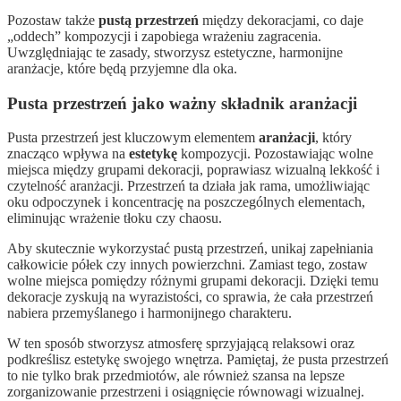
Pozostaw także
pustą przestrzeń
między dekoracjami, co daje
„oddech” kompozycji i zapobiega wrażeniu zagracenia.
Uwzględniając te zasady, stworzysz estetyczne, harmonijne
aranżacje, które będą przyjemne dla oka.
Pusta przestrzeń jako ważny składnik aranżacji
Pusta przestrzeń jest kluczowym elementem
aranżacji
, który
znacząco wpływa na
estetykę
kompozycji. Pozostawiając wolne
miejsca między grupami dekoracji, poprawiasz wizualną lekkość i
czytelność aranżacji. Przestrzeń ta działa jak rama, umożliwiając
oku odpoczynek i koncentrację na poszczególnych elementach,
eliminując wrażenie tłoku czy chaosu.
Aby skutecznie wykorzystać pustą przestrzeń, unikaj zapełniania
całkowicie półek czy innych powierzchni. Zamiast tego, zostaw
wolne miejsca pomiędzy różnymi grupami dekoracji. Dzięki temu
dekoracje zyskują na wyrazistości, co sprawia, że cała przestrzeń
nabiera przemyślanego i harmonijnego charakteru.
W ten sposób stworzysz atmosferę sprzyjającą relaksowi oraz
podkreślisz estetykę swojego wnętrza. Pamiętaj, że pusta przestrzeń
to nie tylko brak przedmiotów, ale również szansa na lepsze
zorganizowanie przestrzeni i osiągnięcie równowagi wizualnej.