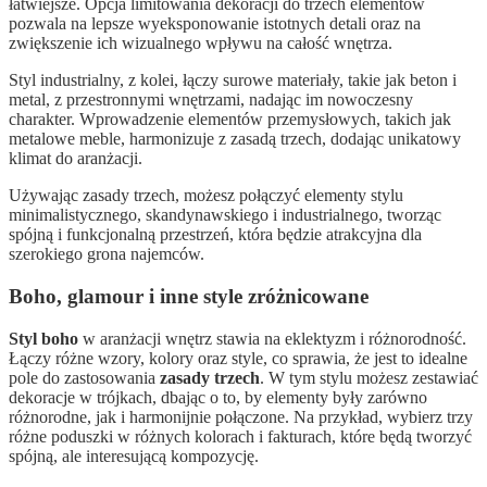
łatwiejsze. Opcja limitowania dekoracji do trzech elementów
pozwala na lepsze wyeksponowanie istotnych detali oraz na
zwiększenie ich wizualnego wpływu na całość wnętrza.
Styl industrialny, z kolei, łączy surowe materiały, takie jak beton i
metal, z przestronnymi wnętrzami, nadając im nowoczesny
charakter. Wprowadzenie elementów przemysłowych, takich jak
metalowe meble, harmonizuje z zasadą trzech, dodając unikatowy
klimat do aranżacji.
Używając zasady trzech, możesz połączyć elementy stylu
minimalistycznego, skandynawskiego i industrialnego, tworząc
spójną i funkcjonalną przestrzeń, która będzie atrakcyjna dla
szerokiego grona najemców.
Boho, glamour i inne style zróżnicowane
Styl boho
w aranżacji wnętrz stawia na eklektyzm i różnorodność.
Łączy różne wzory, kolory oraz style, co sprawia, że jest to idealne
pole do zastosowania
zasady trzech
. W tym stylu możesz zestawiać
dekoracje w trójkach, dbając o to, by elementy były zarówno
różnorodne, jak i harmonijnie połączone. Na przykład, wybierz trzy
różne poduszki w różnych kolorach i fakturach, które będą tworzyć
spójną, ale interesującą kompozycję.