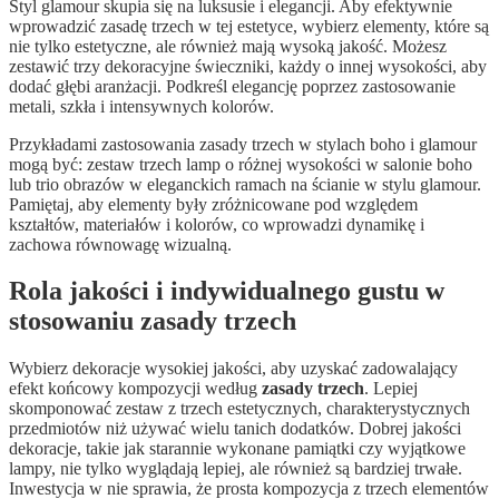
Styl glamour skupia się na luksusie i elegancji. Aby efektywnie
wprowadzić zasadę trzech w tej estetyce, wybierz elementy, które są
nie tylko estetyczne, ale również mają wysoką jakość. Możesz
zestawić trzy dekoracyjne świeczniki, każdy o innej wysokości, aby
dodać głębi aranżacji. Podkreśl elegancję poprzez zastosowanie
metali, szkła i intensywnych kolorów.
Przykładami zastosowania zasady trzech w stylach boho i glamour
mogą być: zestaw trzech lamp o różnej wysokości w salonie boho
lub trio obrazów w eleganckich ramach na ścianie w stylu glamour.
Pamiętaj, aby elementy były zróżnicowane pod względem
kształtów, materiałów i kolorów, co wprowadzi dynamikę i
zachowa równowagę wizualną.
Rola jakości i indywidualnego gustu w
stosowaniu zasady trzech
Wybierz dekoracje wysokiej jakości, aby uzyskać zadowalający
efekt końcowy kompozycji według
zasady trzech
. Lepiej
skomponować zestaw z trzech estetycznych, charakterystycznych
przedmiotów niż używać wielu tanich dodatków. Dobrej jakości
dekoracje, takie jak starannie wykonane pamiątki czy wyjątkowe
lampy, nie tylko wyglądają lepiej, ale również są bardziej trwałe.
Inwestycja w nie sprawia, że prosta kompozycja z trzech elementów