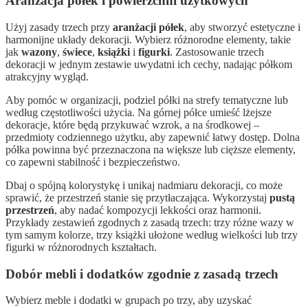
Aranżacja półek i powierzchni użytkowych
Użyj zasady trzech przy
aranżacji półek
, aby stworzyć estetyczne i
harmonijne układy dekoracji. Wybierz różnorodne elementy, takie
jak
wazony
,
świece
,
książki
i
figurki
. Zastosowanie trzech
dekoracji w jednym zestawie uwydatni ich cechy, nadając półkom
atrakcyjny wygląd.
Aby pomóc w organizacji, podziel półki na strefy tematyczne lub
według częstotliwości użycia. Na górnej półce umieść lżejsze
dekoracje, które będą przykuwać wzrok, a na środkowej –
przedmioty codziennego użytku, aby zapewnić łatwy dostęp. Dolna
półka powinna być przeznaczona na większe lub cięższe elementy,
co zapewni stabilność i bezpieczeństwo.
Dbaj o spójną kolorystykę i unikaj nadmiaru dekoracji, co może
sprawić, że przestrzeń stanie się przytłaczająca. Wykorzystaj
pustą
przestrzeń
, aby nadać kompozycji lekkości oraz harmonii.
Przykłady zestawień zgodnych z zasadą trzech: trzy różne wazy w
tym samym kolorze, trzy książki ułożone według wielkości lub trzy
figurki w różnorodnych kształtach.
Dobór mebli i dodatków zgodnie z zasadą trzech
Wybierz meble i dodatki w grupach po trzy, aby uzyskać