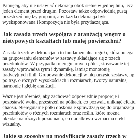
Pamiętaj, aby nie ustawiać dekoracji obok siebie w jednej linii, lecz
jeden element przed drugim. Pozostaw także odpowiednią pustą
przestrzeń między grupami, aby każda dekoracja była
wyeksponowana i kompozycja nie była przytłaczająca.
Jak zasada trzech współgra z aranżacją wnętrz o
nietypowych kształtach lub małej powierzchni?
Zasada trzech w dekoracjach to fundamentalna reguła, która polega
na grupowaniu elementów w zestawy składające się z trzech
przedmiotów. W przypadku nieregularnych półek, stosowanie tej
zasady wprowadza rytm i dynamikę, łamiąc monotonię
tradycyjnych linii. Grupowanie dekoracji w nieparzyste zestawy, np.
po trzy, o różnych wysokościach i rozmiarach, tworzy naturalną
harmonię i głębię aranżacji.
Ważne jest również, aby zachować odpowiednie proporcje i
pozostawić wolną przestrzeń na półkach, co pozwala uniknąć efektu
chaosu. Nieregularne półki doskonale sprawdzają się do organizacji
przedmiotów o różnych rozmiarach oraz roślin, które można
układać na różnych poziomach, co dodatkowo wzmacnia efekt
wizualny.
Jakie są sposoby na modyfikację zasady trzech w