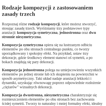
Rodzaje kompozycji z zastosowaniem
zasady trzech
Rozpoznaj różne
rodzaje kompozycji
, które możesz stworzyć,
stosując zasadę trzech. Wyróżniamy trzy podstawowe typy
aranżacji:
kompozycja symetryczna
,
jednostronna
oraz
dwu
stronnie niesymetryczna
.
Kompozycja symetryczna
opiera się na lustrzanym odbiciu
elementów po obu stronach centralnego punktu, co tworzy
uporządkowany i spokojny efekt. Na przykład, ustaw trzy
dekoracje, gdzie środkowy element stanowi oś symetrii, a po
bokach znajdują się pary dekoracji.
Kompozycja jednostronna
polega na umiejscowieniu wszystkich
elementów po jednej stronie lub ich skupieniu na powierzchni w
sposób asymetryczny. Taki układ nadaje aranżacji lekkości i
dynamiki, uzyskując równowagę poprzez odpowiednie rozłożenie
„ciężarów” wizualnych dekoracji.
Kompozycja dwustronna, niesymetryczna
charakteryzuje się
rozmieszczeniem elementów po obu stronach bez zachowania
ścisłej symetrii. Tworzy to naturalny i mniej formalny efekt, idealny