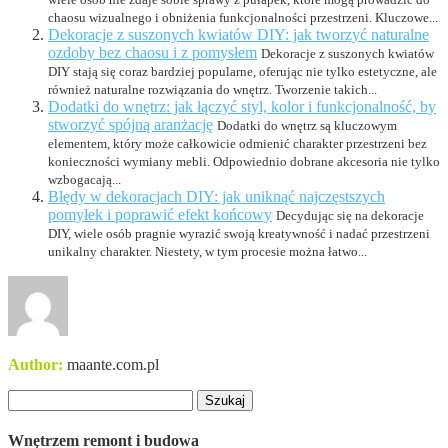
chaosu wizualnego i obniżenia funkcjonalności przestrzeni. Kluczowe...
Dekoracje z suszonych kwiatów DIY: jak tworzyć naturalne
ozdoby bez chaosu i z pomysłem
Dekoracje z suszonych kwiatów
DIY stają się coraz bardziej popularne, oferując nie tylko estetyczne, ale
również naturalne rozwiązania do wnętrz. Tworzenie takich...
Dodatki do wnętrz: jak łączyć styl, kolor i funkcjonalność, by
stworzyć spójną aranżację
Dodatki do wnętrz są kluczowym
elementem, który może całkowicie odmienić charakter przestrzeni bez
konieczności wymiany mebli. Odpowiednio dobrane akcesoria nie tylko
wzbogacają...
Błędy w dekoracjach DIY: jak uniknąć najczęstszych
pomyłek i poprawić efekt końcowy
Decydując się na dekoracje
DIY, wiele osób pragnie wyrazić swoją kreatywność i nadać przestrzeni
unikalny charakter. Niestety, w tym procesie można łatwo...
Author:
maante.com.pl
Szukaj:
Wnętrzem remont i budowa