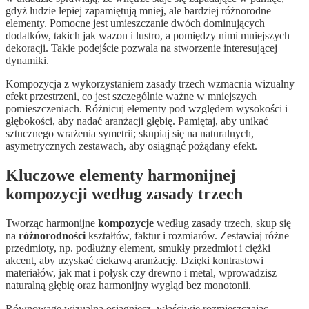
gdyż ludzie lepiej zapamiętują mniej, ale bardziej różnorodne
elementy. Pomocne jest umieszczanie dwóch dominujących
dodatków, takich jak wazon i lustro, a pomiędzy nimi mniejszych
dekoracji. Takie podejście pozwala na stworzenie interesującej
dynamiki.
Kompozycja z wykorzystaniem zasady trzech wzmacnia wizualny
efekt przestrzeni, co jest szczególnie ważne w mniejszych
pomieszczeniach. Różnicuj elementy pod względem wysokości i
głębokości, aby nadać aranżacji głębię. Pamiętaj, aby unikać
sztucznego wrażenia symetrii; skupiaj się na naturalnych,
asymetrycznych zestawach, aby osiągnąć pożądany efekt.
Kluczowe elementy harmonijnej
kompozycji według zasady trzech
Tworząc harmonijne
kompozycje
według zasady trzech, skup się
na
różnorodności
kształtów, faktur i rozmiarów. Zestawiaj różne
przedmioty, np. podłużny element, smukły przedmiot i ciężki
akcent, aby uzyskać ciekawą aranżację. Dzięki kontrastowi
materiałów, jak mat i połysk czy drewno i metal, wprowadzisz
naturalną głębię oraz harmonijny wygląd bez monotonii.
Równowagę wizualną osiągniesz, właściwie rozmieszczając