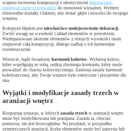
wspiera tworzenia kompozycji z identycznymi
dekoracjami,
ponieważ może to prowadzić
do monotonii wizualnej. Wybierz
różnorodne kształty i faktury, aby dodać głębi i nowości do swojego
wnętrza.
Kolejnym błędem jest
niewłaściwe umiejscowienie dekoracji
.
Zwróć uwagę na wysokość i układ elementów w przestrzeni.
Niedopasowane ułożenie elementów z różnych wysokości może
zrujnować całą kompozycję, dlatego zadbaj o ich harmonijne
rozmieszczenie.
Wreszcie, bądź świadomy
harmonii kolorów
. Wybieraj kolory,
które współgrają ze sobą, unikaj zbytniego kontrastu, który może
prowadzić do chaosu kolorystycznego. Zastosuj zasady harmonii
kolorystycznej, aby Twoje wnętrze było estetyczne i przyjemne dla
oka.
Wyjątki i modyfikacje zasady trzech w
aranżacji wnętrz
Rozpoznaj sytuacje, w których
zasada trzech
w aranżacji wnętrz
może być modyfikowana lub pomijana. Zasada ta, chociaż
pomocna, nie jest bezwzględna. Na przykład, w przypadku
symetrycznych aranżacji, liczba elementów może być parzysta lub