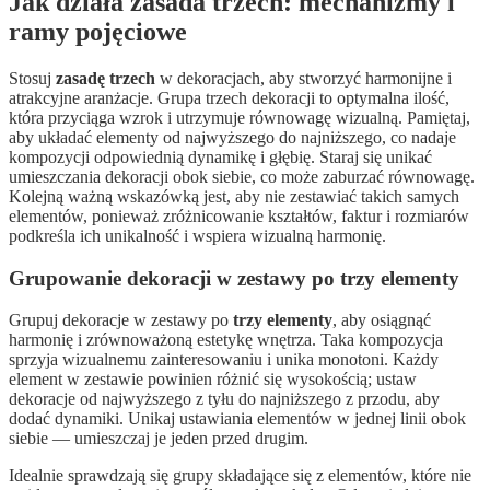
Jak działa zasada trzech: mechanizmy i
ramy pojęciowe
Stosuj
zasadę trzech
w dekoracjach, aby stworzyć harmonijne i
atrakcyjne aranżacje. Grupa trzech dekoracji to optymalna ilość,
która przyciąga wzrok i utrzymuje równowagę wizualną. Pamiętaj,
aby układać elementy od najwyższego do najniższego, co nadaje
kompozycji odpowiednią dynamikę i głębię. Staraj się unikać
umieszczania dekoracji obok siebie, co może zaburzać równowagę.
Kolejną ważną wskazówką jest, aby nie zestawiać takich samych
elementów, ponieważ zróżnicowanie kształtów, faktur i rozmiarów
podkreśla ich unikalność i wspiera wizualną harmonię.
Grupowanie dekoracji w zestawy po trzy elementy
Grupuj dekoracje w zestawy po
trzy elementy
, aby osiągnąć
harmonię i zrównoważoną estetykę wnętrza. Taka kompozycja
sprzyja wizualnemu zainteresowaniu i unika monotoni. Każdy
element w zestawie powinien różnić się wysokością; ustaw
dekoracje od najwyższego z tyłu do najniższego z przodu, aby
dodać dynamiki. Unikaj ustawiania elementów w jednej linii obok
siebie — umieszczaj je jeden przed drugim.
Idealnie sprawdzają się grupy składające się z elementów, które nie