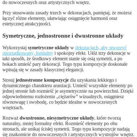
do nowoczesnych oraz artystycznych wnętrz.
Przy stosowaniu zasady trzech w dekoracjach, pamiętaj, że możesz
łączyć różne elementy, ułatwiając osiągnięcie harmonii oraz
estetycznej atrakcyjności.
Symetryczne, jednostronne i dwustronne układy
Wykorzystaj
symetryczne układy
w
dekoracjach, aby stworzyć
uporządkowany, formalny
i spokojny efekt. Ułóż trzy dekoracje w
taki sposób, że środkowy element stanie się osią symetrii, a po
bokach umieść pary dekoracji. Tego typu kompozycje doskonale
wpisują się w zasady klasycznej elegancji.
Stosuj
jednostronne kompozycje
dla uzyskania lekkiego i
dynamicznego charakteru aranżacji. Umieść wszystkie elementy po
jednej stronie lub rozmieść je asymetrycznie na powierzchni. Dzięki
odpowiedniemu rozłożeniu „ciężarów” wizualnych, osiągniesz
równowagę i swobodę, co będzie idealne w nowoczesnych
wnętrzach.
Rozważ
dwustronne, niesymetryczne układy
, które tworzą
naturalny, mniej formalny efekt. Rozmieść elementy po obu
stronach, ale unikaj ścisłej symetrii. Tego typu kompozycje nadają
się znakomicie do nowoczesnych i artystycznych wystrojów wnętrz.