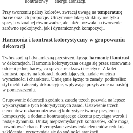
kontrastowy
energii aranżacji.
Przy tworzeniu palety kolorów, zwracaj uwagę na
temperaturę
barw
oraz ich proporcje. Utrzymanie takiej struktury nie tylko
sprzyja wizualnej równowadze, ale także pozwala na tworzenie
zarówno spokojnych, jak i dynamicznych kompozycji.
Harmonia i kontrast kolorystyczny w grupowaniu
dekoracji
Twórz spójną i dynamiczną przestrzeń, łącząc
harmonię
i
kontrast
w dekoracjach. Harmonia kolorystyczna osiąga się przez stosowanie
odcieni jednej barwy, co sprzyja relaksowi i estetyce. Z kolei
kontrast, oparty na kolorach dopełniających, nadaje wnętrzu
wyrazistości i charakteru. Umiejętnie łącząc te zasady, podkreślisz
styl mebli i akcenty dekoracyjne, wpływając pozytywnie na nastrój
w pomieszczeniu.
Grupowanie dekoracji zgodnie z zasadą trzech pozwala na lepsze
wykorzystanie tych kolorystycznych zasad. Ustawienie trzech
elementów o zharmonizowanej kolorystyce tworzy przyjemną
kompozycję, a dodanie kontrastującego akcentu przyciąga wzrok i
nadaje dynamiki. Unikaj nieprzemyślanych kontrastów, które mogą
powodować chaos. Przemyślane zestawienia elementów redukują
zakłócenia i przyczyniają się do spójności aranżacji.