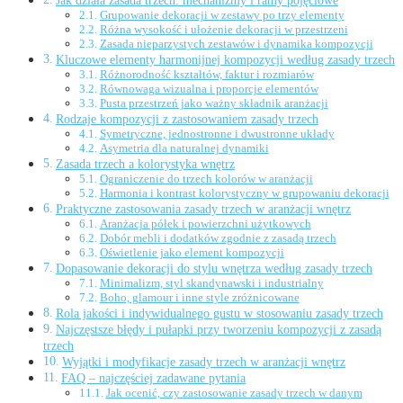
Jak działa zasada trzech: mechanizmy i ramy pojęciowe
Grupowanie dekoracji w zestawy po trzy elementy
Różna wysokość i ułożenie dekoracji w przestrzeni
Zasada nieparzystych zestawów i dynamika kompozycji
Kluczowe elementy harmonijnej kompozycji według zasady trzech
Różnorodność kształtów, faktur i rozmiarów
Równowaga wizualna i proporcje elementów
Pusta przestrzeń jako ważny składnik aranżacji
Rodzaje kompozycji z zastosowaniem zasady trzech
Symetryczne, jednostronne i dwustronne układy
Asymetria dla naturalnej dynamiki
Zasada trzech a kolorystyka wnętrz
Ograniczenie do trzech kolorów w aranżacji
Harmonia i kontrast kolorystyczny w grupowaniu dekoracji
Praktyczne zastosowania zasady trzech w aranżacji wnętrz
Aranżacja półek i powierzchni użytkowych
Dobór mebli i dodatków zgodnie z zasadą trzech
Oświetlenie jako element kompozycji
Dopasowanie dekoracji do stylu wnętrza według zasady trzech
Minimalizm, styl skandynawski i industrialny
Boho, glamour i inne style zróżnicowane
Rola jakości i indywidualnego gustu w stosowaniu zasady trzech
Najczęstsze błędy i pułapki przy tworzeniu kompozycji z zasadą
trzech
Wyjątki i modyfikacje zasady trzech w aranżacji wnętrz
FAQ – najczęściej zadawane pytania
Jak ocenić, czy zastosowanie zasady trzech w danym