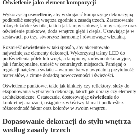
Oświetlenie jako element kompozycji
Wykorzystaj
oświetlenie
, aby wzbogacić kompozycję dekoracyjną i
podkreślić estetykę wnętrza zgodnie z zasadą trzech. Zastosowanie
różnych źródeł światła, takich jak lampy stołowe, lampy stojące oraz
oświetlenie punktowe, doda wnętrzu głębi i ciepła. Ustawiając je w
zestawach po trzy, stworzysz harmonię i równowagę wizualną.
Rozmieść
oświetlenie
w taki sposób, aby akcentowało
najważniejsze elementy dekoracji. Wykorzystaj taśmy LED do
podświetlenia półek lub wnęk, a lampiony, zarówno dekoracyjne,
jak i funkcjonalne, umieść w centralnych miejscach. Pamiętaj o
regulacji natężenia światła – warmne barwy uwydatnią przytulność
materiałów, a zimne dodadzą nowoczesności i świeżości.
Oświetlenie punktowe, takie jak kinkiety czy reflektory, służy do
eksponowania wybranych dekoracji, takich jak obrazy czy elementy
architektoniczne. Ostatecznie, dostosowując
oświetlenie
do
konkretnej aranżacji, osiągniesz właściwy klimat i podkreślisz
różnorodność faktur oraz kolorów w swoim wnętrzu.
Dopasowanie dekoracji do stylu wnętrza
według zasady trzech