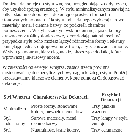
Dobieraj dekoracje do stylu wnętrza, uwzględniając zasady trzech,
aby uzyskać spójną aranżację. W stylu minimalistycznym stawiaj na
kilka, starannie dobranych dekoracji o prostych formach i
stonowanych kolorach. Dla stylu industrialnego wybieraj surowe
materiały, metal i ciemne barwy, co podkreśli charakter
pomieszczenia. W stylu skandynawskim dominują jasne kolory,
drewno oraz rośliny doniczkowe, które dodają naturalności. W
przypadku stylu boho możesz łączyć różnorodne formy i tekstury,
pamiętając jednak o grupowaniu w trójki, aby zachować harmonię.
W stylu glamour wybierz eleganckie, błyszczące dodatki, które
wprowadzą luksusowy akcent.
W zależności od estetyki wnętrza, zasada trzech powinna
dostosować się do specyficznych wymagań każdego stylu. Poniżej
przedstawiamy kluczowe elementy, które pomogą Ci dopasować
dekoracje:
Przykład
Styl Wnętrza
Charakterystyka Dekoracji
Dekoracji
Proste formy, stonowane
Trzy gładkie
Minimalizm
kolory, niewiele elementów
wazony
Styl
Surowe materiały, metal,
Trzy lampy w stylu
industrialny
ciemne barwy
vintage
Styl
Naturalność, jasne kolory,
Trzy ceramiczne