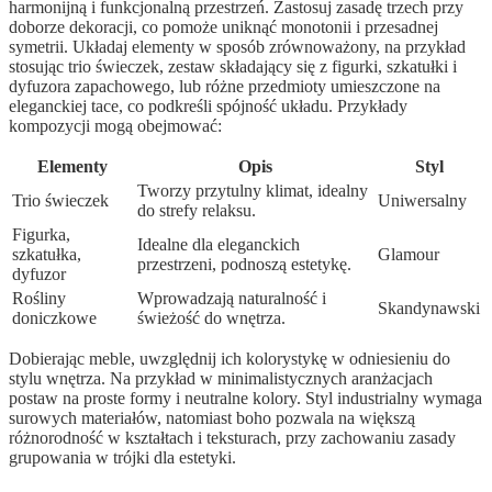
harmonijną i funkcjonalną przestrzeń. Zastosuj zasadę trzech przy
doborze dekoracji, co pomoże uniknąć monotonii i przesadnej
symetrii. Układaj elementy w sposób zrównoważony, na przykład
stosując trio świeczek, zestaw składający się z figurki, szkatułki i
dyfuzora zapachowego, lub różne przedmioty umieszczone na
eleganckiej tace, co podkreśli spójność układu. Przykłady
kompozycji mogą obejmować:
Elementy
Opis
Styl
Tworzy przytulny klimat, idealny
Trio świeczek
Uniwersalny
do strefy relaksu.
Figurka,
Idealne dla eleganckich
szkatułka,
Glamour
przestrzeni, podnoszą estetykę.
dyfuzor
Rośliny
Wprowadzają naturalność i
Skandynawski
doniczkowe
świeżość do wnętrza.
Dobierając meble, uwzględnij ich kolorystykę w odniesieniu do
stylu wnętrza. Na przykład w minimalistycznych aranżacjach
postaw na proste formy i neutralne kolory. Styl industrialny wymaga
surowych materiałów, natomiast boho pozwala na większą
różnorodność w kształtach i teksturach, przy zachowaniu zasady
grupowania w trójki dla estetyki.