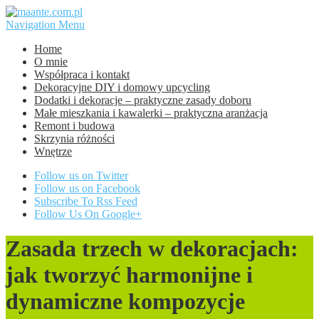
Navigation Menu
Home
O mnie
Współpraca i kontakt
Dekoracyjne DIY i domowy upcycling
Dodatki i dekoracje – praktyczne zasady doboru
Małe mieszkania i kawalerki – praktyczna aranżacja
Remont i budowa
Skrzynia różności
Wnętrze
Follow us on Twitter
Follow us on Facebook
Subscribe To Rss Feed
Follow Us On Google+
Zasada trzech w dekoracjach:
jak tworzyć harmonijne i
dynamiczne kompozycje