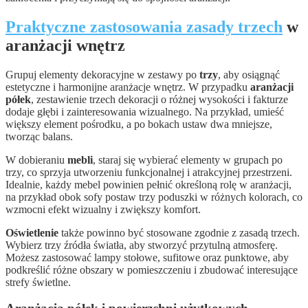
Praktyczne zastosowania zasady trzech
w
aranżacji wnętrz
Grupuj elementy dekoracyjne w zestawy po
trzy
, aby osiągnąć
estetyczne i harmonijne aranżacje wnętrz. W przypadku
aranżacji
półek
, zestawienie trzech dekoracji o różnej wysokości i fakturze
dodaje głębi i zainteresowania wizualnego. Na przykład, umieść
większy element pośrodku, a po bokach ustaw dwa mniejsze,
tworząc balans.
W dobieraniu
mebli
, staraj się wybierać elementy w grupach po
trzy, co sprzyja utworzeniu funkcjonalnej i atrakcyjnej przestrzeni.
Idealnie, każdy mebel powinien pełnić określoną rolę w aranżacji,
na przykład obok sofy postaw trzy poduszki w różnych kolorach, co
wzmocni efekt wizualny i zwiększy komfort.
Oświetlenie
także powinno być stosowane zgodnie z zasadą trzech.
Wybierz trzy źródła światła, aby stworzyć przytulną atmosferę.
Możesz zastosować lampy stołowe, sufitowe oraz punktowe, aby
podkreślić różne obszary w pomieszczeniu i zbudować interesujące
strefy świetlne.