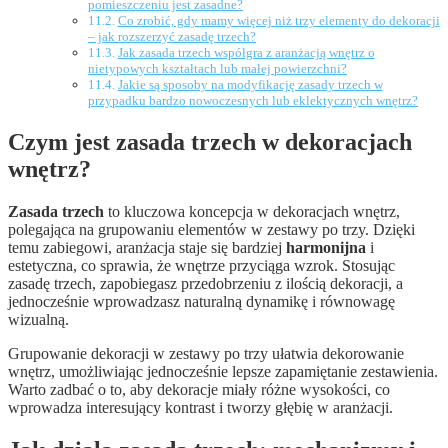
pomieszczeniu jest zasadne?
Co zrobić, gdy mamy więcej niż trzy elementy do dekoracji
– jak rozszerzyć zasadę trzech?
Jak zasada trzech współgra z aranżacją wnętrz o
nietypowych kształtach lub małej powierzchni?
Jakie są sposoby na modyfikację zasady trzech w
przypadku bardzo nowoczesnych lub eklektycznych wnętrz?
Czym jest zasada trzech w dekoracjach
wnętrz?
Zasada trzech
to kluczowa koncepcja w dekoracjach wnętrz,
polegająca na grupowaniu elementów w zestawy po trzy. Dzięki
temu zabiegowi, aranżacja staje się bardziej
harmonijna
i
estetyczna, co sprawia, że wnętrze przyciąga wzrok. Stosując
zasadę trzech, zapobiegasz przedobrzeniu z ilością dekoracji, a
jednocześnie wprowadzasz naturalną dynamikę i równowagę
wizualną.
Grupowanie dekoracji w zestawy po trzy ułatwia dekorowanie
wnętrz, umożliwiając jednocześnie lepsze zapamiętanie zestawienia.
Warto zadbać o to, aby dekoracje miały różne wysokości, co
wprowadza interesujący kontrast i tworzy głębię w aranżacji.