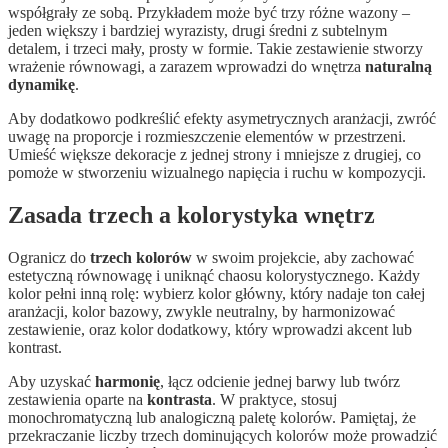
współgrały ze sobą. Przykładem może być trzy różne wazony –
jeden większy i bardziej wyrazisty, drugi średni z subtelnym
detalem, i trzeci mały, prosty w formie. Takie zestawienie stworzy
wrażenie równowagi, a zarazem wprowadzi do wnętrza
naturalną
dynamikę
.
Aby dodatkowo podkreślić efekty asymetrycznych aranżacji, zwróć
uwagę na proporcje i rozmieszczenie elementów w przestrzeni.
Umieść większe dekoracje z jednej strony i mniejsze z drugiej, co
pomoże w stworzeniu wizualnego napięcia i ruchu w kompozycji.
Zasada trzech a kolorystyka wnętrz
Ogranicz do
trzech kolorów
w swoim projekcie, aby zachować
estetyczną równowagę i uniknąć chaosu kolorystycznego. Każdy
kolor pełni inną rolę: wybierz kolor główny, który nadaje ton całej
aranżacji, kolor bazowy, zwykle neutralny, by harmonizować
zestawienie, oraz kolor dodatkowy, który wprowadzi akcent lub
kontrast.
Aby uzyskać
harmonię
, łącz odcienie jednej barwy lub twórz
zestawienia oparte na
kontrasta
. W praktyce, stosuj
monochromatyczną lub analogiczną paletę kolorów. Pamiętaj, że
przekraczanie liczby trzech dominujących kolorów może prowadzić