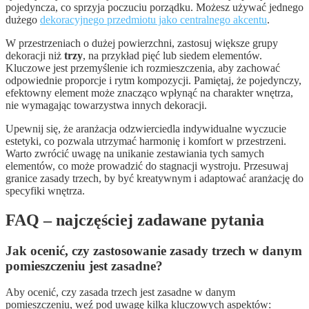
pojedyncza, co sprzyja poczuciu porządku. Możesz używać jednego
dużego
dekoracyjnego przedmiotu jako centralnego akcentu
.
W przestrzeniach o dużej powierzchni, zastosuj większe grupy
dekoracji niż
trzy
, na przykład pięć lub siedem elementów.
Kluczowe jest przemyślenie ich rozmieszczenia, aby zachować
odpowiednie proporcje i rytm kompozycji. Pamiętaj, że pojedynczy,
efektowny element może znacząco wpłynąć na charakter wnętrza,
nie wymagając towarzystwa innych dekoracji.
Upewnij się, że aranżacja odzwierciedla indywidualne wyczucie
estetyki, co pozwala utrzymać harmonię i komfort w przestrzeni.
Warto zwrócić uwagę na unikanie zestawiania tych samych
elementów, co może prowadzić do stagnacji wystroju. Przesuwaj
granice zasady trzech, by być kreatywnym i adaptować aranżację do
specyfiki wnętrza.
FAQ – najczęściej zadawane pytania
Jak ocenić, czy zastosowanie zasady trzech w danym
pomieszczeniu jest zasadne?
Aby ocenić, czy zasada trzech jest zasadne w danym
pomieszczeniu, weź pod uwagę kilka kluczowych aspektów: