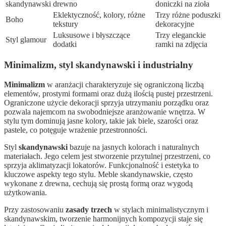
skandynawski
drewno
doniczki na zioła
Eklektyczność, kolory, różne
Trzy różne poduszki
Boho
tekstury
dekoracyjne
Luksusowe i błyszczące
Trzy eleganckie
Styl glamour
dodatki
ramki na zdjęcia
Minimalizm, styl skandynawski i industrialny
Minimalizm
w aranżacji charakteryzuje się ograniczoną liczbą
elementów, prostymi formami oraz dużą ilością pustej przestrzeni.
Ograniczone użycie dekoracji sprzyja utrzymaniu porządku oraz
pozwala najemcom na swobodniejsze aranżowanie wnętrza. W
stylu tym dominują jasne kolory, takie jak biele, szarości oraz
pastele, co potęguje wrażenie przestronności.
Styl
skandynawski
bazuje na jasnych kolorach i naturalnych
materiałach. Jego celem jest stworzenie przytulnej przestrzeni, co
sprzyja aklimatyzacji lokatorów. Funkcjonalność i estetyka to
kluczowe aspekty tego stylu. Meble skandynawskie, często
wykonane z drewna, cechują się prostą formą oraz wygodą
użytkowania.
Przy zastosowaniu
zasady trzech
w stylach minimalistycznym i
skandynawskim, tworzenie harmonijnych kompozycji staje się