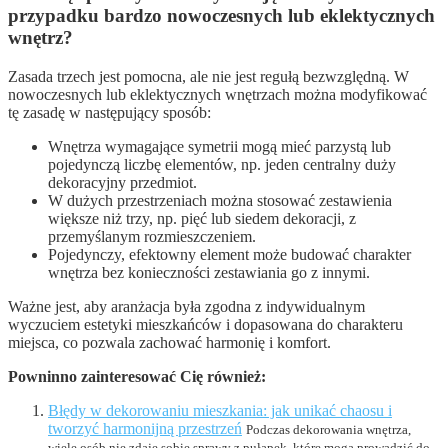
przypadku bardzo nowoczesnych lub eklektycznych
wnętrz?
Zasada trzech jest pomocna, ale nie jest regułą bezwzględną. W
nowoczesnych lub eklektycznych wnętrzach można modyfikować
tę zasadę w następujący sposób:
Wnętrza wymagające symetrii mogą mieć parzystą lub
pojedynczą liczbę elementów, np. jeden centralny duży
dekoracyjny przedmiot.
W dużych przestrzeniach można stosować zestawienia
większe niż trzy, np. pięć lub siedem dekoracji, z
przemyślanym rozmieszczeniem.
Pojedynczy, efektowny element może budować charakter
wnętrza bez konieczności zestawiania go z innymi.
Ważne jest, aby aranżacja była zgodna z indywidualnym
wyczuciem estetyki mieszkańców i dopasowana do charakteru
miejsca, co pozwala zachować harmonię i komfort.
Powninno zainteresować Cię również:
Błędy w dekorowaniu mieszkania: jak unikać chaosu i
tworzyć harmonijną przestrzeń
Podczas dekorowania wnętrza,
wiele osób nie zdaje sobie sprawy z pułapek, które mogą prowadzić do