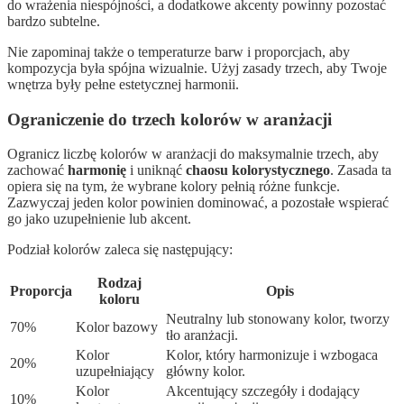
do wrażenia niespójności, a dodatkowe akcenty powinny pozostać
bardzo subtelne.
Nie zapominaj także o temperaturze barw i proporcjach, aby
kompozycja była spójna wizualnie. Użyj zasady trzech, aby Twoje
wnętrza były pełne estetycznej harmonii.
Ograniczenie do trzech kolorów w aranżacji
Ogranicz liczbę kolorów w aranżacji do maksymalnie trzech, aby
zachować
harmonię
i uniknąć
chaosu kolorystycznego
. Zasada ta
opiera się na tym, że wybrane kolory pełnią różne funkcje.
Zazwyczaj jeden kolor powinien dominować, a pozostałe wspierać
go jako uzupełnienie lub akcent.
Podział kolorów zaleca się następujący:
Rodzaj
Proporcja
Opis
koloru
Neutralny lub stonowany kolor, tworzy
70%
Kolor bazowy
tło aranżacji.
Kolor
Kolor, który harmonizuje i wzbogaca
20%
uzupełniający
główny kolor.
Kolor
Akcentujący szczegóły i dodający
10%