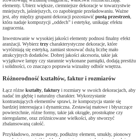
elementy. Ubierz większe, ciemniejsze dekoracje w towarzystwie
mniejszych, jaśniejszych, co zapobiegnie przeładowaniu. Ważne
jest, aby między grupami dekoracji pozostawić
pustą przestrzeń
,
która nadaje kompozycji „oddech” i estetykę, unikając efektu
zagracenia.
Inwestowanie w wysokiej jakości elementy podnosi finalny efekt
aranżacji. Wybierz
trzy
charakterystyczne dekoracje, które
wyróżniają się estetyką, zamiast stosować dużą liczbę mało
atrakcyjnych dodatków. Dobrej jakości akcesoria, takie jak
wyjątkowe lampy czy starannie wykonane pamiątki, dodają prestiżu
i solidności, co znacząco poprawia wizualny odbiór wnętrza.
Różnorodność kształtów, faktur i rozmiarów
Łącz różne
kształty
,
faktury
i rozmiary w swoich dekoracjach, aby
nadać im głębię i naturalny charakter. Wykorzystanie
kontrastujących elementów sprawi, że kompozycja stanie się
bardziej interesująca i dynamiczna. Zestawiaj matowe i błyszczące
powierzchnie, różne formy, takie jak okrągłe, prostokątne czy
nieregularne, oraz zróżnicowane wielkości, aby stworzyć
zbalansowaną całość.
Przykładowo, zestaw prosty, podłużny element, smukły, pionowy