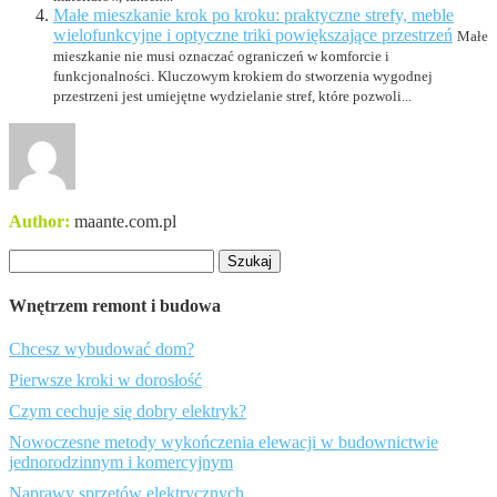
Małe mieszkanie krok po kroku: praktyczne strefy, meble
wielofunkcyjne i optyczne triki powiększające przestrzeń
Małe
mieszkanie nie musi oznaczać ograniczeń w komforcie i
funkcjonalności. Kluczowym krokiem do stworzenia wygodnej
przestrzeni jest umiejętne wydzielanie stref, które pozwoli...
Author:
maante.com.pl
Szukaj:
Wnętrzem remont i budowa
Chcesz wybudować dom?
Pierwsze kroki w dorosłość
Czym cechuje się dobry elektryk?
Nowoczesne metody wykończenia elewacji w budownictwie
jednorodzinnym i komercyjnym
Naprawy sprzętów elektrycznych