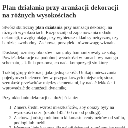
Plan działania przy aranżacji dekoracji
na różnych wysokościach
Stwórz skuteczny
plan działania
przy aranżacji dekoracji na
różnych wysokościach. Rozpocznij od zaplanowania układu
dekoracji, uwzględniając, czy wybierasz układ symetryczny, czy
bardziej swobodny. Zachowaj porządek i równowagę wizualną.
Dostosuj rozmiary obrazów i ram, aby harmonizowały ze sobą.
Powieś dekoracje na podobnej wysokości w ramach wybranego
schematu, jak linia pozioma, co nada kompozycji strukturę.
Traktuj grupy dekoracji jako jedną całość. Unikaj umieszczania
pojedynczych elementów w przypadkowych miejscach; stosuj
szerokość prześwitów między elementami, by nadać lekkości i
wprowadzić do aranżacji dynamikę.
Przy układaniu dekoracji na dużej ścianie:
Zmierz średni wzrost mieszkańców, aby obrazy były na
wysokości oczu (około 145-160 cm od podłogi).
Zachowaj odstęp minimum kilkunastu centymetrów od sufitu,
podłogi lub mebli.
Wyznacz linię bazową dla galerii ściennej, wyrównując ramki