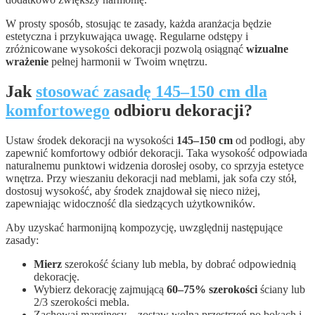
W prosty sposób, stosując te zasady, każda aranżacja będzie
estetyczna i przykuwająca uwagę. Regularne odstępy i
zróżnicowane wysokości dekoracji pozwolą osiągnąć
wizualne
wrażenie
pełnej harmonii w Twoim wnętrzu.
Jak
stosować zasadę 145–150 cm dla
komfortowego
odbioru dekoracji?
Ustaw środek dekoracji na wysokości
145–150 cm
od podłogi, aby
zapewnić komfortowy odbiór dekoracji. Taka wysokość odpowiada
naturalnemu punktowi widzenia dorosłej osoby, co sprzyja estetyce
wnętrza. Przy wieszaniu dekoracji nad meblami, jak sofa czy stół,
dostosuj wysokość, aby środek znajdował się nieco niżej,
zapewniając widoczność dla siedzących użytkowników.
Aby uzyskać harmonijną kompozycję, uwzględnij następujące
zasady:
Mierz
szerokość ściany lub mebla, by dobrać odpowiednią
dekorację.
Wybierz dekorację zajmującą
60–75% szerokości
ściany lub
2/3 szerokości mebla.
Zachowaj marginesy – zostaw wolną przestrzeń po bokach i