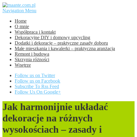
Navigation Menu
Home
O mnie
Współpraca i kontakt
Dekoracyjne DIY i domowy upcycling
Dodatki i dekoracje – praktyczne zasady doboru
Małe mieszkania i kawalerki – praktyczna aranżacja
Remont i budowa
Skrzynia różności
Wnętrze
Follow us on Twitter
Follow us on Facebook
Subscribe To Rss Feed
Follow Us On Google+
Jak harmonijnie układać
dekoracje na różnych
wysokościach – zasady i