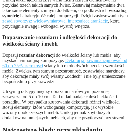
przykład trzech takich samych świec. Zestawiaj maksymalnie dwa
takie same elementy z innym dodatkiem, co podkreśli ich
wizualną
symetrię
i atrakcyjność całej kompozycji. Dzięki zastosowaniu tych
zasad stworzysz wielowymiarową, interesującą aranżację
, która
przyciągnie uwagę i wzbogaci wystrój wnętrza.
Dopasowanie rozmiaru i odległości dekoracji do
wielkości ściany i mebli
Dopasuj
rozmiar dekoracji
do wielkości ściany lub mebla, aby
uzyskać harmonijną kompozycję.
Dekoracja powinna zajmować od
60 do 75% szerokości
ściany lub około dwóch trzecich szerokości
mebla. Zwiększ tym samym przestronność, zostawiając marginesy,
aby dekoracje miały swój własny „oddech” i nie były umieszczane
bezpośrednio przy krawędzi.
Utrzymuj odstępy między obrazami na równym poziomie,
zazwyczaj od 5 do 10 cm. Taki układ nadaje całości lekkości i
porządku. W przypadku grupowania dekoracji różnej wielkości
stosuj elementy, które wzbogacają kompozycję, jak wysokie
wazony obok szerszych mebli. Unikaj jednak zbyt dużych
dodatków na mniejszych meblach, aby nie przytłoczyć przestrzeni.
Najczęstsze błędy przy układaniu