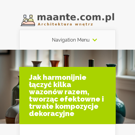
Navigation Menu
Jak harmonijnie
łączyć kilka
wazonów razem,
tworząc efektowne i
trwałe kompozycje
dekoracyjne