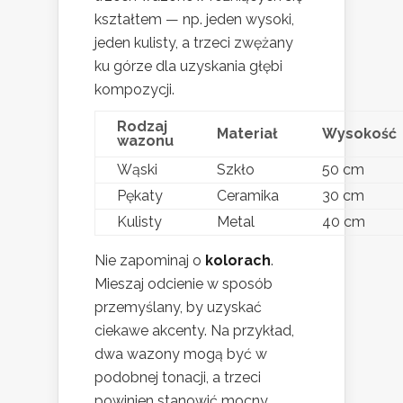
kształtem — np. jeden wysoki,
jeden kulisty, a trzeci zwężany
ku górze dla uzyskania głębi
kompozycji.
Rodzaj
Materiał
Wysokość
wazonu
Wąski
Szkło
50 cm
Pękaty
Ceramika
30 cm
Kulisty
Metal
40 cm
Nie zapominaj o
kolorach
.
Mieszaj odcienie w sposób
przemyślany, by uzyskać
ciekawe akcenty. Na przykład,
dwa wazony mogą być w
podobnej tonacji, a trzeci
powinien stanowić mocny