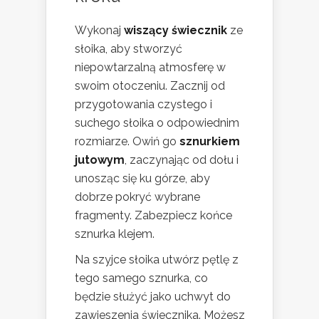
Wykonaj
wiszący świecznik
ze
słoika, aby stworzyć
niepowtarzalną atmosferę w
swoim otoczeniu. Zacznij od
przygotowania czystego i
suchego słoika o odpowiednim
rozmiarze. Owiń go
sznurkiem
jutowym
, zaczynając od dołu i
unosząc się ku górze, aby
dobrze pokryć wybrane
fragmenty. Zabezpiecz końce
sznurka klejem.
Na szyjce słoika utwórz pętlę z
tego samego sznurka, co
będzie służyć jako uchwyt do
zawieszenia świecznika. Możesz