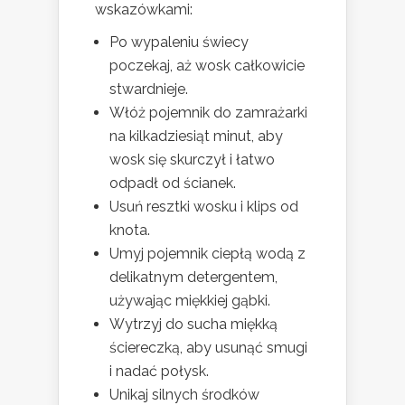
wskazówkami:
Po wypaleniu świecy
poczekaj, aż wosk całkowicie
stwardnieje.
Włóż pojemnik do zamrażarki
na kilkadziesiąt minut, aby
wosk się skurczył i łatwo
odpadł od ścianek.
Usuń resztki wosku i klips od
knota.
Umyj pojemnik ciepłą wodą z
delikatnym detergentem,
używając miękkiej gąbki.
Wytrzyj do sucha miękką
ściereczką, aby usunąć smugi
i nadać połysk.
Unikaj silnych środków