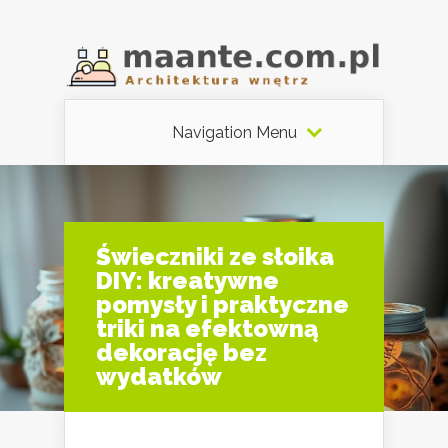
Navigation Menu
Świeczniki ze słoika
DIY: kreatywne
pomysły i praktyczne
triki na efektowną
dekorację bez
wydatków