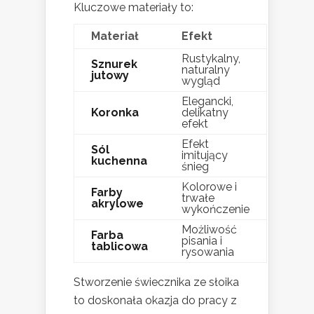
Kluczowe materiały to:
Materiał
Efekt
Rustykalny,
Sznurek
naturalny
jutowy
wygląd
Elegancki,
Koronka
delikatny
efekt
Efekt
Sól
imitujący
kuchenna
śnieg
Kolorowe i
Farby
trwałe
akrylowe
wykończenie
Możliwość
Farba
pisania i
tablicowa
rysowania
Stworzenie świecznika ze słoika
to doskonała okazja do pracy z