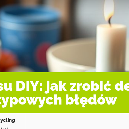
su DIY: jak zrobić 
 typowych błędów
ycling