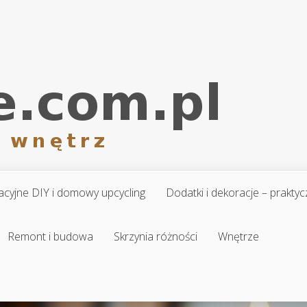
cyjne DIY i domowy upcycling
Dodatki i dekoracje – prakt
Remont i budowa
Skrzynia różności
Wnętrze