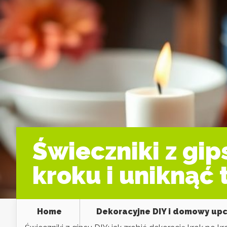
Świeczniki z gip
kroku i uniknąć
Home
Dekoracyjne DIY i domowy upc