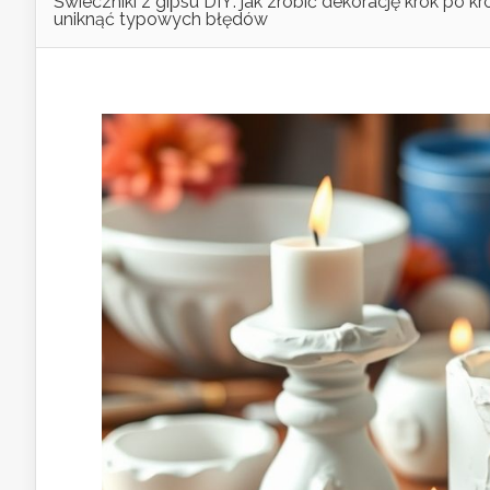
Świeczniki z gipsu DIY: jak zrobić dekorację krok po kro
uniknąć typowych błędów