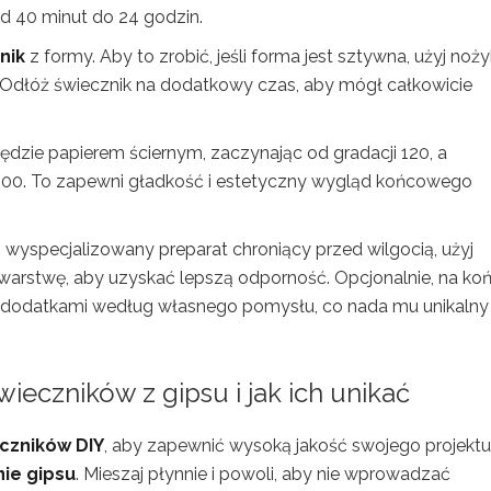
d 40 minut do 24 godzin.
nik
z formy. Aby to zrobić, jeśli forma jest sztywna, użyj noż
y. Odłóż świecznik na dodatkowy czas, aby mógł całkowicie
ędzie papierem ściernym, zaczynając od gradacji 120, a
600. To zapewni gładkość i estetyczny wygląd końcowego
 wyspecjalizowany preparat chroniący przed wilgocią, użyj
warstwę, aby uzyskać lepszą odporność. Opcjonalnie, na ko
i dodatkami według własnego pomysłu, co nada mu unikalny
eczników z gipsu i jak ich unikać
czników DIY
, aby zapewnić wysoką jakość swojego projektu
ie gipsu
. Mieszaj płynnie i powoli, aby nie wprowadzać