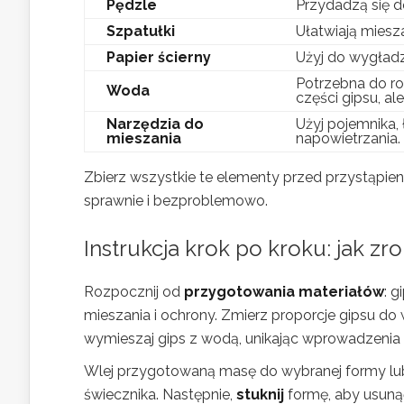
Pędzle
Przydadzą się d
Szpatułki
Ułatwiają miesz
Papier ścierny
Użyj do wygładz
Potrzebna do ro
Woda
części gipsu, al
Narzędzia do
Użyj pojemnika,
mieszania
napowietrzania.
Zbierz wszystkie te elementy przed przystąpie
sprawnie i bezproblemowo.
Instrukcja krok po kroku: jak zr
Rozpocznij od
przygotowania materiałów
: g
mieszania i ochrony. Zmierz proporcje gipsu d
wymieszaj gips z wodą, unikając wprowadzenia
Wlej przygotowaną masę do wybranej formy lub
świecznika. Następnie,
stuknij
formę, aby usuną