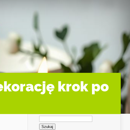
dekorację krok po
Szukaj: