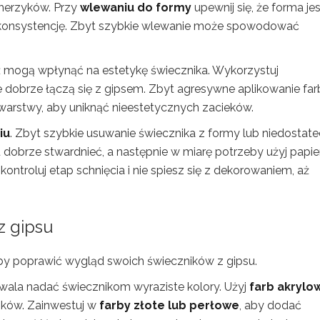
herzyków. Przy
wlewaniu do formy
upewnij się, że forma jes
konsystencję. Zbyt szybkie wlewanie może spowodować
 mogą wpłynąć na estetykę świecznika. Wykorzystuj
re dobrze łączą się z gipsem. Zbyt agresywne aplikowanie far
warstwy, aby uniknąć nieestetycznych zacieków.
iu
. Zbyt szybkie usuwanie świecznika z formy lub niedostat
dobrze stwardnieć, a następnie w miarę potrzeby użyj papie
ontroluj etap schnięcia i nie spiesz się z dekorowaniem, aż
z gipsu
aby poprawić wygląd swoich świeczników z gipsu.
wala nadać świecznikom wyraziste kolory. Użyj
farb akrylo
ików. Zainwestuj w
farby złote lub perłowe
, aby dodać