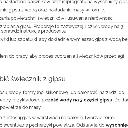
o nakładania barwników oraz impregnatu na wyschnięty gips
anie gipsu z wodą oraz nakładanie masy w formie.
ania powierzchni świeczników i usuwania nierówności.
zrabiania gipsu. Proporcje to zazwyczaj 1 część wody na 3
e sprawdź instrukcje producenta.
 łyżki lub szpatułki, aby dokładnie wymieszać gips z wodą be
niem do pracy, aby proces tworzenia świeczników przebiegł
obić świecznik z gipsu
ipsu, wody, formy (np. silikonowej lub balonów), narzędzi do
o wody, przykładowo
1 część wody na 3 części gipsu
. Dokła
 powietrza do masy.
 zastosuj gips w warstwach na balonie, tworząc formę
ć ewentualne pęcherzyki powietrza. Odstaw ją do
wyschnię