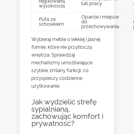
regulowaną
lub pracy
wysokością
Oparcie i miejsce
Pufa ze
do
schowkiem
przechowywania
Wybieraj meble o lekkiej i jasnej
formie, które nie przytłoczą
wnętrza. Sprawdzaj
mechanizmy umożliwiające
szybkie zmiany funkcji, co
przyspieszy codzienne
użytkowanie.
Jak wydzielić strefę
sypialnianą,
zachowując komfort i
prywatność?