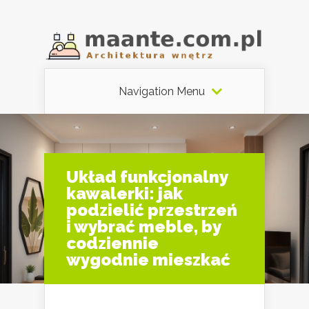
Navigation Menu
Układ funkcjonalny
kawalerki: jak
podzielić przestrzeń
i wybrać meble, by
codziennie
wygodnie mieszkać