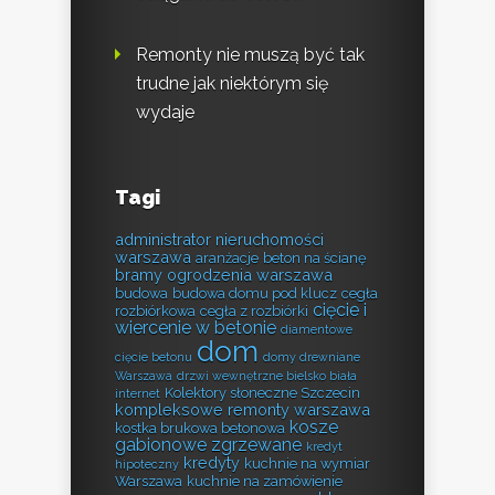
Remonty nie muszą być tak
trudne jak niektórym się
wydaje
Tagi
administrator nieruchomości
warszawa
aranżacje
beton na ścianę
bramy ogrodzenia warszawa
budowa
budowa domu pod klucz
cegła
cięcie i
rozbiórkowa
cegła z rozbiórki
wiercenie w betonie
diamentowe
dom
cięcie betonu
domy drewniane
Warszawa
drzwi wewnętrzne bielsko biała
Kolektory słoneczne Szczecin
internet
kompleksowe remonty warszawa
kosze
kostka brukowa betonowa
gabionowe zgrzewane
kredyt
kredyty
kuchnie na wymiar
hipoteczny
Warszawa
kuchnie na zamówienie