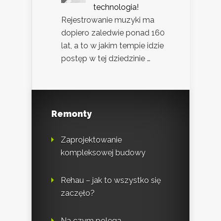
technologia!
Rejestrowanie muzyki ma
dopiero zaledwie ponad 160
lat, a to w jakim tempie idzie
postęp w tej dziedzinie …
Remonty
Zaprojektowanie
kompleksowej budowy
Rehau – jak to wszystko się
zaczęło?
Na czym polega