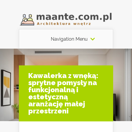
Navigation Menu
Kawalerka z wnęką:
sprytne pomysły na
funkcjonalną i
estetyczną
aranżację małej
przestrzeni