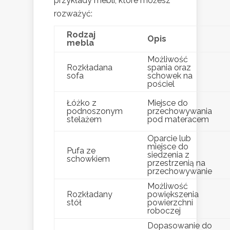
przykłady mebli, które możesz
rozważyć:
Rodzaj
Opis
mebla
Możliwość
Rozkładana
spania oraz
sofa
schowek na
pościel
Łóżko z
Miejsce do
podnoszonym
przechowywania
stelażem
pod materacem
Oparcie lub
miejsce do
Pufa ze
siedzenia z
schowkiem
przestrzenią na
przechowywanie
Możliwość
Rozkładany
powiększenia
stół
powierzchni
roboczej
Dopasowanie do