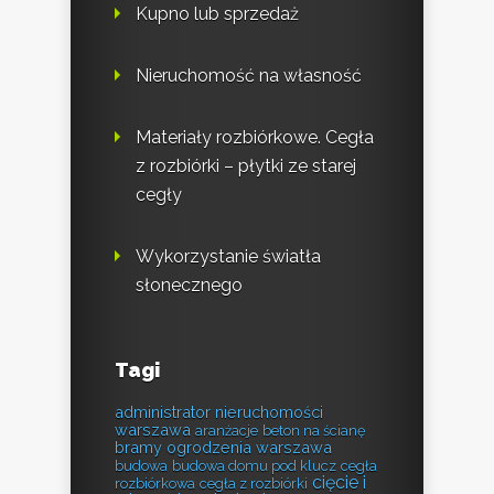
Kupno lub sprzedaż
Nieruchomość na własność
Materiały rozbiórkowe. Cegła
z rozbiórki – płytki ze starej
cegły
Wykorzystanie światła
słonecznego
Tagi
administrator nieruchomości
warszawa
aranżacje
beton na ścianę
bramy ogrodzenia warszawa
budowa
budowa domu pod klucz
cegła
cięcie i
rozbiórkowa
cegła z rozbiórki