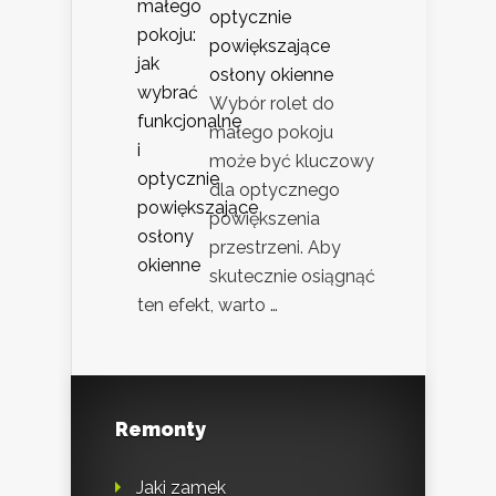
optycznie
powiększające
osłony okienne
Wybór rolet do
małego pokoju
może być kluczowy
dla optycznego
powiększenia
przestrzeni. Aby
skutecznie osiągnąć
ten efekt, warto …
Remonty
Jaki zamek