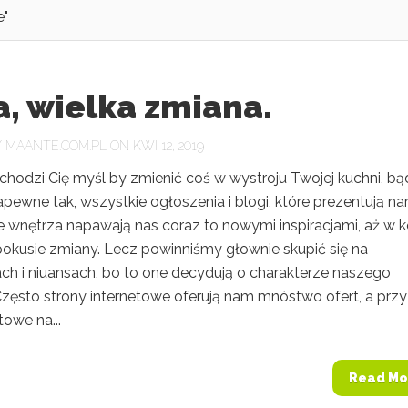
e"
, wielka zmiana.
Y
MAANTE.COM.PL
ON KWI 12, 2019
chodzi Cię myśl by zmienić coś w wystroju Twojej kuchni, bą
apewne tak, wszystkie ogłoszenia i blogi, które prezentują n
e wnętrza napawają nas coraz to nowymi inspiracjami, aż w 
okusie zmiany. Lecz powinniśmy głownie skupić się na
ch i niuansach, bo to one decydują o charakterze naszego
Często strony internetowe oferują nam mnóstwo ofert, a przy
owe na...
Read Mo