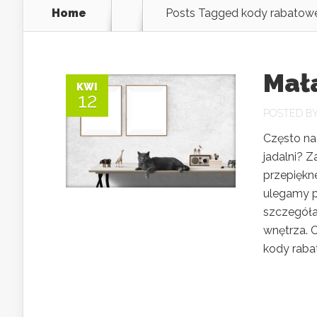
Home
Posts Tagged
kody rabatow
Mała
KWI
12
POSTED B
Często na
jadalni? Z
przepiękn
ulegamy p
szczegóła
wnętrza. 
kody rabat