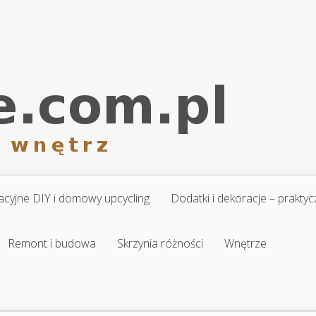
cyjne DIY i domowy upcycling
Dodatki i dekoracje – prakt
Remont i budowa
Skrzynia różności
Wnętrze