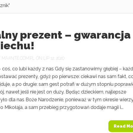
znik"
alny prezent – gwarancja
iechu!
Y
MAANTE.COM.PL
ON LIP 12, 2020
 coś, co lubi każdy z nas Gdy się zastanowimy głębiej – każ
ostawać prezenty, gdyż po pierwsze: ciekawi nas sam fakt, co
duje, a po drugie: sam gest potrafi w dużym stopniu poprawi
ój, nawet jeśli nie jest on duży. Będąc dzieckiem, najlepsze
yło dla nas Boże Narodzenie, ponieważ w tym okresie wier
 Mikołaja, a sam przebieg przygotowań dodaje magii i...
Read Mo