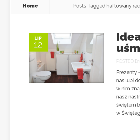
Home
Posts Tagged
haftowany ręc
Ide
LIP
12
uśm
POSTED B
Prezenty –
nas lubi d
w nim znaj
nasz nastr
świętem b
w Świętego