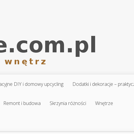
cyjne DIY i domowy upcycling
Dodatki i dekoracje – prakt
Remont i budowa
Skrzynia różności
Wnętrze