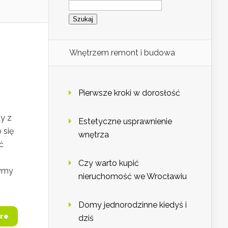
Wnętrzem remont i budowa
Pierwsze kroki w dorosłość
dy z
Estetyczne usprawnienie
 się
wnętrza
ć
Czy warto kupić
zymy
nieruchomość we Wrocławiu
Domy jednorodzinne kiedyś i
re
dziś