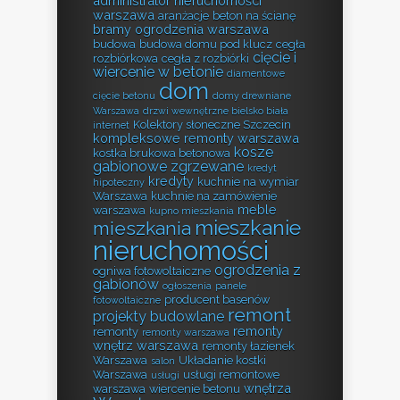
administrator nieruchomości
warszawa
aranżacje
beton na ścianę
bramy ogrodzenia warszawa
budowa
budowa domu pod klucz
cegła
cięcie i
rozbiórkowa
cegła z rozbiórki
wiercenie w betonie
diamentowe
dom
cięcie betonu
domy drewniane
Warszawa
drzwi wewnętrzne bielsko biała
Kolektory słoneczne Szczecin
internet
kompleksowe remonty warszawa
kosze
kostka brukowa betonowa
gabionowe zgrzewane
kredyt
kredyty
kuchnie na wymiar
hipoteczny
Warszawa
kuchnie na zamówienie
meble
warszawa
kupno mieszkania
mieszkanie
mieszkania
nieruchomości
ogrodzenia z
ogniwa fotowoltaiczne
gabionów
ogłoszenia
panele
producent basenów
fotowoltaiczne
remont
projekty budowlane
remonty
remonty
remonty warszawa
wnętrz warszawa
remonty łazienek
Warszawa
Układanie kostki
salon
Warszawa
usługi remontowe
usługi
wnętrza
warszawa
wiercenie betonu