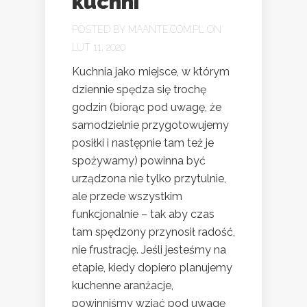
kuchni
POSTED BY
MAANTE.COM.PL
ON
LUT 11, 2020
Kuchnia jako miejsce, w którym
dziennie spędza się trochę
godzin (biorąc pod uwagę, że
samodzielnie przygotowujemy
posiłki i następnie tam też je
spożywamy) powinna być
urządzona nie tylko przytulnie,
ale przede wszystkim
funkcjonalnie – tak aby czas
tam spędzony przynosił radość,
nie frustrację. Jeśli jesteśmy na
etapie, kiedy dopiero planujemy
kuchenne aranżacje,
powinniśmy wziąć pod uwagę