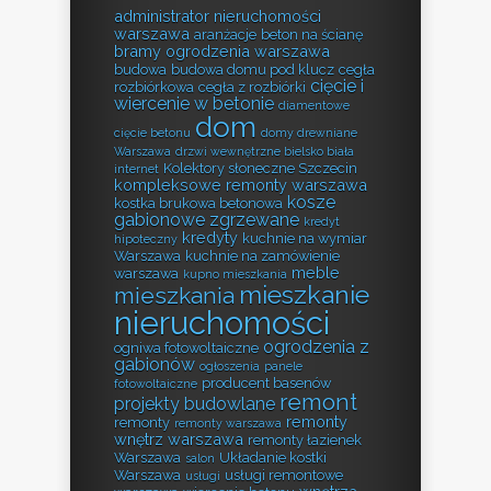
administrator nieruchomości
warszawa
aranżacje
beton na ścianę
bramy ogrodzenia warszawa
budowa
budowa domu pod klucz
cegła
cięcie i
rozbiórkowa
cegła z rozbiórki
wiercenie w betonie
diamentowe
dom
cięcie betonu
domy drewniane
Warszawa
drzwi wewnętrzne bielsko biała
Kolektory słoneczne Szczecin
internet
kompleksowe remonty warszawa
kosze
kostka brukowa betonowa
gabionowe zgrzewane
kredyt
kredyty
kuchnie na wymiar
hipoteczny
Warszawa
kuchnie na zamówienie
meble
warszawa
kupno mieszkania
mieszkanie
mieszkania
nieruchomości
ogrodzenia z
ogniwa fotowoltaiczne
gabionów
ogłoszenia
panele
producent basenów
fotowoltaiczne
remont
projekty budowlane
remonty
remonty
remonty warszawa
wnętrz warszawa
remonty łazienek
Warszawa
Układanie kostki
salon
Warszawa
usługi remontowe
usługi