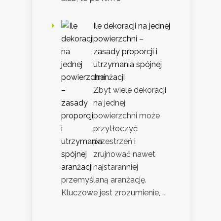
Ile dekoracji na jednej
powierzchni –
zasady proporcji i
utrzymania spójnej
aranżacji
Zbyt wiele dekoracji
na jednej
powierzchni może
przytłoczyć
przestrzeń i
zrujnować nawet
najstaranniej
przemyślaną aranżację.
Kluczowe jest zrozumienie, …