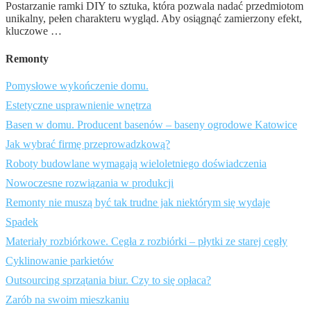
Postarzanie ramki DIY to sztuka, która pozwala nadać przedmiotom
unikalny, pełen charakteru wygląd. Aby osiągnąć zamierzony efekt,
kluczowe …
Remonty
Pomysłowe wykończenie domu.
Estetyczne usprawnienie wnętrza
Basen w domu. Producent basenów – baseny ogrodowe Katowice
Jak wybrać firmę przeprowadzkową?
Roboty budowlane wymagają wieloletniego doświadczenia
Nowoczesne rozwiązania w produkcji
Remonty nie muszą być tak trudne jak niektórym się wydaje
Spadek
Materiały rozbiórkowe. Cegła z rozbiórki – płytki ze starej cegły
Cyklinowanie parkietów
Outsourcing sprzątania biur. Czy to się opłaca?
Zarób na swoim mieszkaniu