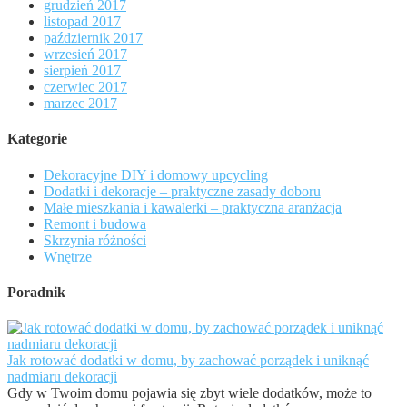
grudzień 2017
listopad 2017
październik 2017
wrzesień 2017
sierpień 2017
czerwiec 2017
marzec 2017
Kategorie
Dekoracyjne DIY i domowy upcycling
Dodatki i dekoracje – praktyczne zasady doboru
Małe mieszkania i kawalerki – praktyczna aranżacja
Remont i budowa
Skrzynia różności
Wnętrze
Poradnik
Jak rotować dodatki w domu, by zachować porządek i uniknąć
nadmiaru dekoracji
Gdy w Twoim domu pojawia się zbyt wiele dodatków, może to