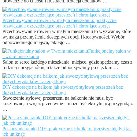
prowadzić do chaosu i frustracji. Rotacja dodatków …
Przechowywanie roweru w małym mieszkaniu: praktyczne
rozwiązania oszczędzające przestrzeń i chroniące sprzęt
Przechowywanie roweru w małym mieszkaniu to wyzwanie, które
wymaga przemyślenia dostępnych opcji i kreatywności. Wybór
odpowiedniego miejsca, takiego …
Funkcjonalny salon w
Twoim mieszkaniu
Salon to serce każdego mieszkania, miejsce, gdzie spędzamy czas z
rodziną i przyjaciółmi, a także odpoczywamy po ciężkim …
DIY dekoracje na balkon: jak stworzyć stylową przestrzeń bez
dużych wydatków i z recyklingu
Stworzenie stylowej przestrzeni na balkonie nie musi być
kosztowne, a wręcz przeciwnie – może być ekscytującą przygodą z
…
Postarzanie ramki DIY: praktyczne techniki, najczęstsze błędy i jak
ich uniknąć