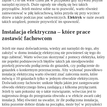
zajmie Ci to tak wiele czasu jak w przypadku gdy używasz jedynie
narzędzi ręcznych. Duże ogrody nie obędą się bez takich
przyrządów. Jeżeli możesz sobie na to pozwolić, warto również
zainwestować w piłę łańcuchową, która przyda się przy wycince
drzew a także podczas prac sadowniczych.
Elektryk
w razie awarii
takich urządzeń, pomoże przywrócić im sprawność.
Instalacja elektryczna – które prace
zostawić fachowcom
Jeżeli nie masz doświadczenia, wiedzy ani narzędzi do tego, aby
założyć w domu instalację elektryczną nie powinieneś się tego do
tego zabierać. Warto wówczas skorzystać z pomocy elektryka, który
nie popełni podstawowych błędów takich jak nieodpowiedni
przekrój przewodu podłączenia do gniazdek, czy podłączenie do
gniazdek o konkretnym przeznaczeniu. Aby wykonać prawidłowo
instalację elektryczną warto również znać zalecenia norm, które
mówią o 10 gniazdach tylko w jednym obwodzie elektrycznym.
Doświadczony fachowiec uniknie błędu jakim jest zastępowanie
obwodu elektrycznego listwą zasilającą z kilkoma przyłączami.
Jeżeli ty sam pokusisz się o takie rozwiązanie, wówczas jest to
najprostsza droga do przegrzania obwodu a w efekcie awarii całej
instalacji. Miej również na uwadze, że źle podłączona instalacja,
która pozornie dobrze działa na początku, może być w przyszłości