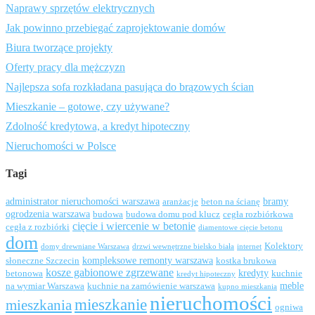
Naprawy sprzętów elektrycznych
Jak powinno przebiegać zaprojektowanie domów
Biura tworzące projekty
Oferty pracy dla mężczyzn
Najlepsza sofa rozkładana pasująca do brązowych ścian
Mieszkanie – gotowe, czy używane?
Zdolność kredytowa, a kredyt hipoteczny
Nieruchomości w Polsce
Tagi
administrator nieruchomości warszawa
bramy
aranżacje
beton na ścianę
ogrodzenia warszawa
budowa
budowa domu pod klucz
cegła rozbiórkowa
cięcie i wiercenie w betonie
cegła z rozbiórki
diamentowe cięcie betonu
dom
Kolektory
domy drewniane Warszawa
drzwi wewnętrzne bielsko biała
internet
kompleksowe remonty warszawa
słoneczne Szczecin
kostka brukowa
kosze gabionowe zgrzewane
kredyty
betonowa
kuchnie
kredyt hipoteczny
meble
na wymiar Warszawa
kuchnie na zamówienie warszawa
kupno mieszkania
nieruchomości
mieszkanie
mieszkania
ogniwa