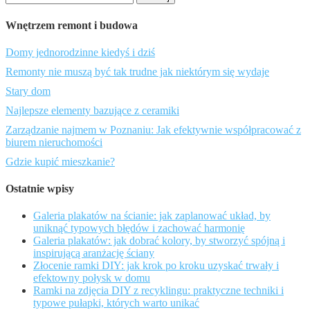
Wnętrzem remont i budowa
Domy jednorodzinne kiedyś i dziś
Remonty nie muszą być tak trudne jak niektórym się wydaje
Stary dom
Najlepsze elementy bazujące z ceramiki
Zarządzanie najmem w Poznaniu: Jak efektywnie współpracować z
biurem nieruchomości
Gdzie kupić mieszkanie?
Ostatnie wpisy
Galeria plakatów na ścianie: jak zaplanować układ, by
uniknąć typowych błędów i zachować harmonię
Galeria plakatów: jak dobrać kolory, by stworzyć spójną i
inspirującą aranżację ściany
Złocenie ramki DIY: jak krok po kroku uzyskać trwały i
efektowny połysk w domu
Ramki na zdjęcia DIY z recyklingu: praktyczne techniki i
typowe pułapki, których warto unikać