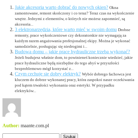
Jakie akcesoria warto dobrać do nowych okien?
Okna
zamontowane, remont skończony i co teraz? Teraz czas na wykończenie
wnętrz. Jednymi z elementów, o których nie możesz zapomnieć, są
akcesoria...
3 elektronarzędzia, które warto mieć w swoim domu
Drobne
remonty, prace wykończeniowe czy dekoratorskie nie wymagają za
każdym razem angażowania profesjonalnej ekipy. Można je wykonać
samodzielnie, posługując się niedrogimi i...
Budowa domu – jakie prace hydrauliczne trzeba wykonać?
Jeżeli budujesz właśnie dom, to powinieneś koniecznie wiedzieć, jakie
prace hydrauliczne będą niezbędne do tego abyś w przyszłości
bezproblemowo mógł korzystać z...
Czym cechuje się dobry elektryk?
Wybór dobrego fachowca jest
kluczem do dobrze wykonanej pracy, która zaspokoi nasze oczekiwania
pod kątem trwałości wykonania oraz estetyki. W przypadku
elektryków...
Author:
maante.com.pl
Szukaj: