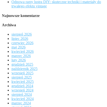
Odnowa ramy lustra DIY: skuteczne techniki i materiały do
trwałego efektu vintage
Najnowsze komentarze
Archiwa
sierpień 2026
lipiec 2026
czerwiec 2026
maj 2026
kwiecień 2026
marzec 2026
luty 2026
grudzień 2025
październik 2025
wrzesień 2025
sierpień 2025
kwiecień 2025
grudzień 2024
wrzesień 2024
sierpień 2024
kwiecień 2024
marzec 2024