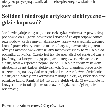
nie tylko przyczyną awarii, ale i niebezpiecznego w skutkach
pożaru.
Solidne i niedrogie artykuły elektryczne –
gdzie kupować?
Jeżeli zdecydujesz się na pomoc
elektryka
, wówczas z pewnością
podpowie on Ci gdzie powinieneś dokonać zakupu odpowiednich
przewodów, kabli i innych akcesoriów. Zazwyczaj jednak, zlecając
komuś prace elektryczne nie masz ochoty zajmować się kupnem
różnych akcesoriów – chcesz, aby fachowiec zrobił to za Ciebie od
początku do końca. Często jest tak, że specjaliści od elektryki znają
już firmy, na których mogą polegać, dlatego warto zlecać pracę
elektrykowi – zapewne pojawi się on u Ciebie z całym zestawem
niezbędnych artykułów elektrycznych. Gdy planujesz prace także
na zewnątrz, na przykład w ogrodzie i chcesz założyć oświetlenie
elektryczne, wtedy też skorzystasz z usług elektryka, który dobierze
pasujące kable. Pamiętaj też, że dobry
elektryk
da Ci gwarancję na
korzystanie z instalacji – w razie awarii będziesz mógł zgłosić
reklamację.
Powninno zainteresować Cię również: